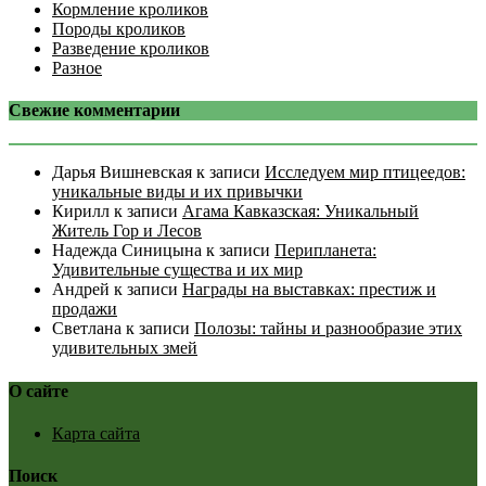
Кормление кроликов
Породы кроликов
Разведение кроликов
Разное
Свежие комментарии
Дарья Вишневская
к записи
Исследуем мир птицеедов:
уникальные виды и их привычки
Кирилл
к записи
Агама Кавказская: Уникальный
Житель Гор и Лесов
Надежда Синицына
к записи
Перипланета:
Удивительные существа и их мир
Андрей
к записи
Награды на выставках: престиж и
продажи
Светлана
к записи
Полозы: тайны и разнообразие этих
удивительных змей
О сайте
Карта сайта
Поиск