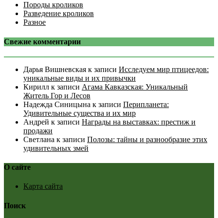
Породы кроликов
Разведение кроликов
Разное
Свежие комментарии
Дарья Вишневская
к записи
Исследуем мир птицеедов:
уникальные виды и их привычки
Кирилл
к записи
Агама Кавказская: Уникальный
Житель Гор и Лесов
Надежда Синицына
к записи
Перипланета:
Удивительные существа и их мир
Андрей
к записи
Награды на выставках: престиж и
продажи
Светлана
к записи
Полозы: тайны и разнообразие этих
удивительных змей
О сайте
Карта сайта
Поиск