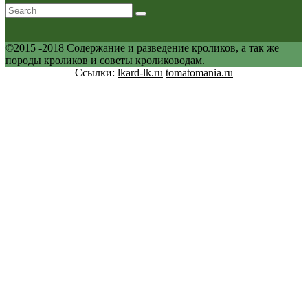
©2015 -2018 Содержание и разведение кроликов, а так же
породы кроликов и советы кролиководам.
Ссылки:
lkard-lk.ru
tomatomania.ru