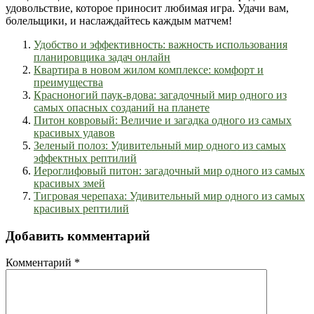
удовольствие, которое приносит любимая игра. Удачи вам,
болельщики, и наслаждайтесь каждым матчем!
Удобство и эффективность: важность использования
планировщика задач онлайн
Квартира в новом жилом комплексе: комфорт и
преимущества
Красноногий паук-вдова: загадочный мир одного из
самых опасных созданий на планете
Питон ковровый: Величие и загадка одного из самых
красивых удавов
Зеленый полоз: Удивительный мир одного из самых
эффектных рептилий
Иероглифовый питон: загадочный мир одного из самых
красивых змей
Тигровая черепаха: Удивительный мир одного из самых
красивых рептилий
Добавить комментарий
Комментарий
*