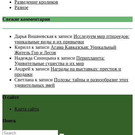
Разведение кроликов
Разное
Свежие комментарии
Дарья Вишневская
к записи
Исследуем мир птицеедов:
уникальные виды и их привычки
Кирилл
к записи
Агама Кавказская: Уникальный
Житель Гор и Лесов
Надежда Синицына
к записи
Перипланета:
Удивительные существа и их мир
Андрей
к записи
Награды на выставках: престиж и
продажи
Светлана
к записи
Полозы: тайны и разнообразие этих
удивительных змей
О сайте
Карта сайта
Поиск