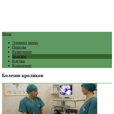
Menu
Элемент меню
Породы
Разведение
Болезни
Клетки
Кормление
Болезни кроликов