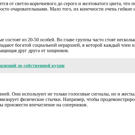
тся от светло-коричневого до серого и желтоватого цвета, что 
просто очаровательными. Мало того, их конечности очень гибкие 
е состоят из 20-50 особей. Во главе группы часто стоят неск
бладают богатой социальной иерархией, в которой каждый член и
защищая друг друга от хищников.
ажнений до собственной кухни
ней. Они используют не только голосовые сигналы, но и жесты
мизирует физические стычки. Например, чтобы продемонстриро
бы произвести впечатление на соперников.