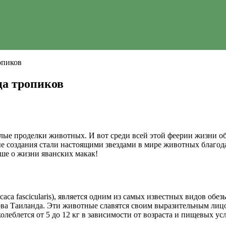
опиков
ца тропиков
ёлые проделки животных. И вот среди всей этой феерии жизни об
ные создания стали настоящими звездами в мире животных благо
ьше о жизни яванских макак!
aca fascicularis), является одним из самых известных видов об
ва Таиланда. Эти животные славятся своим выразительным лицо
колеблется от 5 до 12 кг в зависимости от возраста и пищевых ус