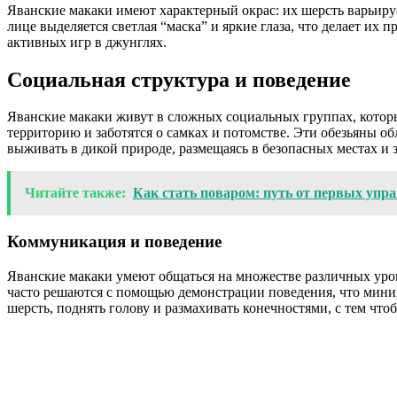
Яванские макаки имеют характерный окрас: их шерсть варьируе
лице выделяется светлая “маска” и яркие глаза, что делает их 
активных игр в джунглях.
Социальная структура и поведение
Яванские макаки живут в сложных социальных группах, которы
территорию и заботятся о самках и потомстве. Эти обезьяны о
выживать в дикой природе, размещаясь в безопасных местах и 
Читайте также:
Как стать поваром: путь от первых упр
Коммуникация и поведение
Яванские макаки умеют общаться на множестве различных уров
часто решаются с помощью демонстрации поведения, что мини
шерсть, поднять голову и размахивать конечностями, с тем что