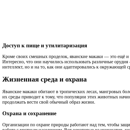
Доступ к пище и утилитаризация
Кроме своих смешных проделок, яванские макаки — это ещё и 
Интересно, что они научились использовать различные орудия 
интеллект, но и на то, как они адаптировались к окружающей с
Жизненная среда и охрана
Яванские макаки обитают в тропических лесах, мангровых боло
их среды приводит к тому, что популяции этих животных начи
продолжать вести свой обычный образ жизни.
Охрана и сохранение
Организации по охране природы работают над тем, чтобы защ
работе с местным населением. Вот некоторые из инициатив, к