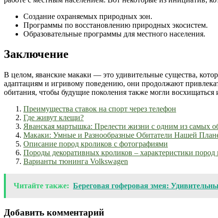
Создание охраняемых природных зон.
Программы по восстановлению природных экосистем.
Образовательные программы для местного населения.
Заключение
В целом, яванские макаки — это удивительные существа, кото
адаптациям и игривому поведению, они продолжают привлекат
обитания, чтобы будущие поколения также могли восхищаться их
Преимущества ставок на спорт через телефон
Где живут клещи?
Яванская мартышка: Прелести жизни с одним из самых о
Макаки: Умные и Разнообразные Обитатели Нашей План
Описание пород кроликов с фотографиями
Породы декоративных кроликов – характеристики пород 
Варианты тюнинга Volkswagen
Читайте также:
Береговая гоферовая змея: Удивительн
Добавить комментарий