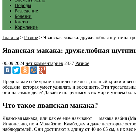
Породы
Разведение
Болезни
Клетки
Кормление
Главная
>
Разное
>
Яванская макака: дружелюбная шутница тр
Яванская макака: дружелюбная шутни
06.09.2024
нет комментариев
2337
Разное
Представьте себе яркие тропические леса, полный крики и вес
обезьяна, которая умеет удивлять и восхищать. Эти трогатель
они на самом деле? Давайте погрузимся в их мир и узнаем бол
Что такое яванская макака?
Яванская макака, или как её ещё называют — макака-вабия (Mac
Индонезию, но и Малайзию, Камбоджу и даже некоторые остро
наблюдателей. Они достигают в длину от 40 до 65 см, а их вес 