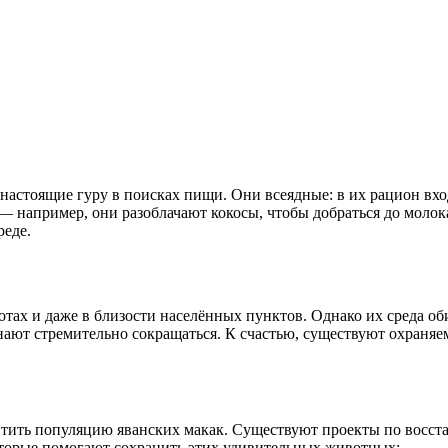
настоящие гуру в поисках пищи. Они всеядные: в их рацион вхо
— например, они разоблачают кокосы, чтобы добраться до молока
реде.
тах и даже в близости населённых пунктов. Однако их среда об
нают стремительно сокращаться. К счастью, существуют охраняе
итить популяцию яванских макак. Существуют проекты по восст
оторые помогают сохранить этих удивительных животных: