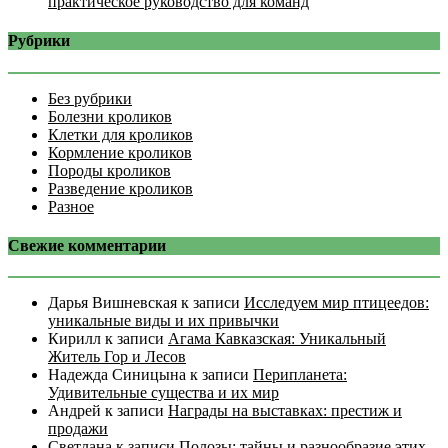
практическое руководство для команд
Рубрики
Без рубрики
Болезни кроликов
Клетки для кроликов
Кормление кроликов
Породы кроликов
Разведение кроликов
Разное
Свежие комментарии
Дарья Вишневская
к записи
Исследуем мир птицеедов:
уникальные виды и их привычки
Кирилл
к записи
Агама Кавказская: Уникальный
Житель Гор и Лесов
Надежда Синицына
к записи
Перипланета:
Удивительные существа и их мир
Андрей
к записи
Награды на выставках: престиж и
продажи
Светлана
к записи
Полозы: тайны и разнообразие этих