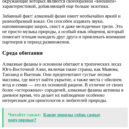
окружающие которых являются своеобразной «внешней»
характеристикой, добавляющей еще больше экзотики.
Забавный факт: алмазный фазан имеет необычайно яркий и
разнообразный вокал. Он способен издавать звуки,
напоминающие шорох, свист и даже мелодичные трели. Это
не просто музыка природы, а особый язык общения, который
помогает птицам находить друг друга и привлекать внимание
партнеров в период размножения.
Среда обитания
Алмазные фазаны в основном обитают в тропических лесах
Юго-Восточной Азии, включая такие страны, как Мьянма,
Таиланд и Вьетнам. Они предпочитают густые лесные
массивы, где могут найти укрытие, а также места с обилием
ягод и семян — это их основной рацион. В отличие от своих
более «осторожных» сородичей, алмазные фазаны активны в
дневное время, что делает их наблюдение особенно
интересным для орнитологов и любителей природы.
Читайте также:
Какие породы собак самые
популярные?