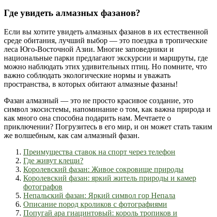
Где увидеть алмазных фазанов?
Если вы хотите увидеть алмазных фазанов в их естественной
среде обитания, лучший выбор — это поездка в тропические
леса Юго-Восточной Азии. Многие заповедники и
национальные парки предлагают экскурсии и маршруты, где
можно наблюдать этих удивительных птиц. Но помните, что
важно соблюдать экологические нормы и уважать
пространства, в которых обитают алмазные фазаны!
Фазан алмазный — это не просто красивое создание, это
символ экосистемы, напоминание о том, как важна природа и
как много она способна подарить нам. Мечтаете о
приключении? Погрузитесь в его мир, и он может стать таким
же волшебным, как сам алмазный фазан.
Преимущества ставок на спорт через телефон
Где живут клещи?
Королевский фазан: Живое сокровище природы
Королевский фазан: яркий житель природы и камер
фотографов
Непальский фазан: Яркий символ гор Непала
Описание пород кроликов с фотографиями
Попугай ара гиацинтовый: король тропиков и