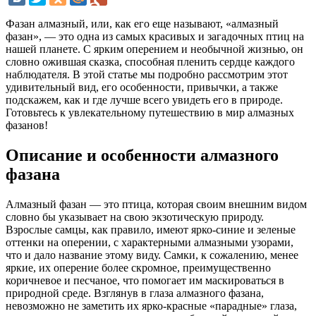
Фазан алмазный, или, как его еще называют, «алмазный
фазан», — это одна из самых красивых и загадочных птиц на
нашей планете. С ярким оперением и необычной жизнью, он
словно ожившая сказка, способная пленить сердце каждого
наблюдателя. В этой статье мы подробно рассмотрим этот
удивительный вид, его особенности, привычки, а также
подскажем, как и где лучше всего увидеть его в природе.
Готовьтесь к увлекательному путешествию в мир алмазных
фазанов!
Описание и особенности алмазного
фазана
Алмазный фазан — это птица, которая своим внешним видом
словно бы указывает на свою экзотическую природу.
Взрослые самцы, как правило, имеют ярко-синие и зеленые
оттенки на оперении, с характерными алмазными узорами,
что и дало название этому виду. Самки, к сожалению, менее
яркие, их оперение более скромное, преимущественно
коричневое и песчаное, что помогает им маскироваться в
природной среде. Взглянув в глаза алмазного фазана,
невозможно не заметить их ярко-красные «парадные» глаза,