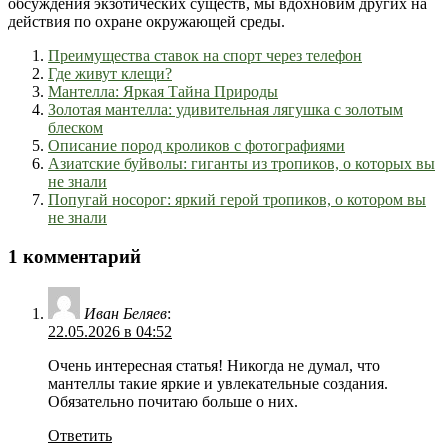
обсуждения экзотических существ, мы вдохновим других на
действия по охране окружающей среды.
Преимущества ставок на спорт через телефон
Где живут клещи?
Мантелла: Яркая Тайна Природы
Золотая мантелла: удивительная лягушка с золотым
блеском
Описание пород кроликов с фотографиями
Азиатские буйволы: гиганты из тропиков, о которых вы
не знали
Попугай носорог: яркий герой тропиков, о котором вы
не знали
1 комментарий
Иван Беляев
:
22.05.2026 в 04:52
Очень интересная статья! Никогда не думал, что
мантеллы такие яркие и увлекательные создания.
Обязательно почитаю больше о них.
Ответить