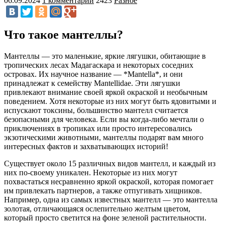
06.09.2024
1 комментарий
2423
Разное
Что такое мантеллы?
Мантеллы — это маленькие, яркие лягушки, обитающие в
тропических лесах Мадагаскара и некоторых соседних
островах. Их научное название — *Mantella*, и они
принадлежат к семейству Mantellidae. Эти лягушки
привлекают внимание своей яркой окраской и необычным
поведением. Хотя некоторые из них могут быть ядовитыми и
испускают токсины, большинство мантелл считается
безопасными для человека. Если вы когда-либо мечтали о
приключениях в тропиках или просто интересовались
экзотическими животными, мантеллы подарят вам много
интересных фактов и захватывающих историй!
Существует около 15 различных видов мантелл, и каждый из
них по-своему уникален. Некоторые из них могут
похвастаться несравненно яркой окраской, которая помогает
им привлекать партнеров, а также отпугивать хищников.
Например, одна из самых известных мантелл — это мантелла
золотая, отличающаяся ослепительно желтым цветом,
который просто светится на фоне зеленой растительности.