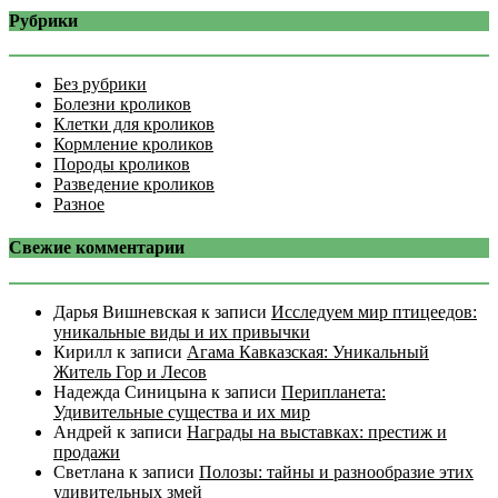
Рубрики
Без рубрики
Болезни кроликов
Клетки для кроликов
Кормление кроликов
Породы кроликов
Разведение кроликов
Разное
Свежие комментарии
Дарья Вишневская
к записи
Исследуем мир птицеедов:
уникальные виды и их привычки
Кирилл
к записи
Агама Кавказская: Уникальный
Житель Гор и Лесов
Надежда Синицына
к записи
Перипланета:
Удивительные существа и их мир
Андрей
к записи
Награды на выставках: престиж и
продажи
Светлана
к записи
Полозы: тайны и разнообразие этих
удивительных змей