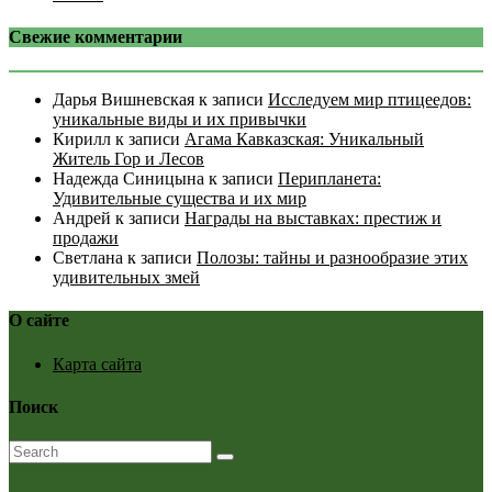
Свежие комментарии
Дарья Вишневская
к записи
Исследуем мир птицеедов:
уникальные виды и их привычки
Кирилл
к записи
Агама Кавказская: Уникальный
Житель Гор и Лесов
Надежда Синицына
к записи
Перипланета:
Удивительные существа и их мир
Андрей
к записи
Награды на выставках: престиж и
продажи
Светлана
к записи
Полозы: тайны и разнообразие этих
удивительных змей
О сайте
Карта сайта
Поиск