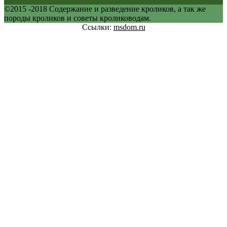
©2015 -2018 Содержание и разведение кроликов, а так же
породы кроликов и советы кролиководам.
Ссылки:
msdom.ru