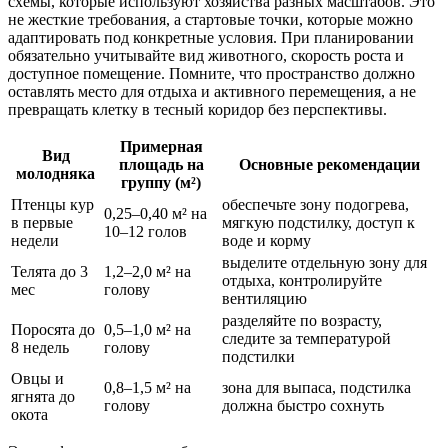
схемы, которые используют хозяйства разных масштабов. Это
не жесткие требования, а стартовые точки, которые можно
адаптировать под конкретные условия. При планировании
обязательно учитывайте вид животного, скорость роста и
доступное помещение. Помните, что пространство должно
оставлять место для отдыха и активного перемещения, а не
превращать клетку в тесный коридор без перспективы.
Примерная
Вид
площадь на
Основные рекомендации
молодняка
группу (м²)
Птенцы кур
обеспечьте зону подогрева,
0,25–0,40 м² на
в первые
мягкую подстилку, доступ к
10–12 голов
недели
воде и корму
выделите отдельную зону для
Телята до 3
1,2–2,0 м² на
отдыха, контролируйте
мес
голову
вентиляцию
разделяйте по возрасту,
Поросята до
0,5–1,0 м² на
следите за температурой
8 недель
голову
подстилки
Овцы и
0,8–1,5 м² на
зона для выпаса, подстилка
ягнята до
голову
должна быстро сохнуть
окота