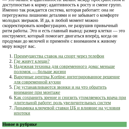
доступностью к корму; адаптивность к росту и смене групп.
Именно так рождается система, которая работает: она не
перегружена лишними деталями и не забывает о комфорте
молодых зверьков. И да, в любой момент можно
скорректировать конфигурацию, не разрушив привычный
ритм работы. Это и есть главный вывод: размер клетки — это
инструмент, который помогает двигаться вперёд, когда он
продуман до мелочей и применён с вниманием к живому
миру вокруг вас.
Преимущества ставок на спорт через телефон
Где живут клещи?
Надежная техника для современного дома: меньше
поломок — больше жизни
Варочные центры Korting: интегрированное решение
для современной кухни
Где устанавливаются звонки и на что обратить
внимание при монтаже
Как сохранить зрение и снизить утомляемость врача при
длительной работе: роль увеличительных систем
Динамика ключевой ставки ЦБ и влияние на условия
ипотеки
Новое в рубрике