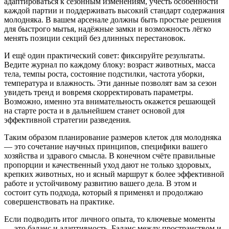
адаптироваться к сезонным изменениям, учесть особенности
каждой партии и поддерживать высокий стандарт содержания
молодняка. В вашем арсенале должны быть простые решения
для быстрого мытья, надёжные замки и возможность лёгко
менять позиции секций без длинных перестановок.
И ещё один практический совет: фиксируйте результаты.
Ведите журнал по каждому блоку: возраст животных, масса
тела, темпы роста, состояние подстилки, частота уборки,
температура и влажность. Эти данные позволят вам за сезон
увидеть тренд и вовремя скорректировать параметры.
Возможно, именно эта внимательность окажется решающей
на старте роста и в дальнейшем станет основой для
эффективной стратегии разведения.
Таким образом планирование размеров клеток для молодняка
— это сочетание научных принципов, специфики вашего
хозяйства и здравого смысла. В конечном счёте правильные
пропорции и качественный уход дают не только здоровых,
крепких животных, но и ясный маршрут к более эффективной
работе и устойчивому развитию вашего дела. В этом и
состоит суть подхода, который я применял и продолжаю
совершенствовать на практике.
Если подводить итог личного опыта, то ключевые моменты
— это баланс и адаптивность. Баланс между пространством и