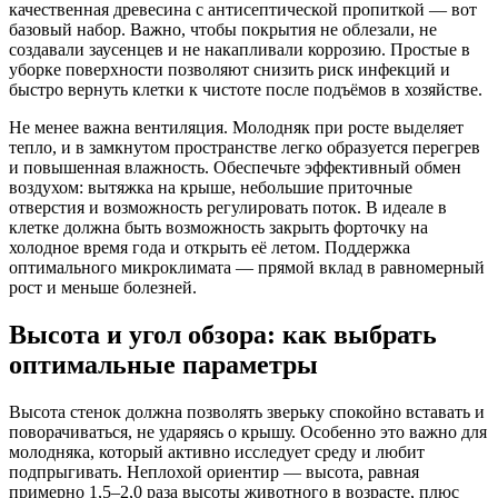
качественная древесина с антисептической пропиткой — вот
базовый набор. Важно, чтобы покрытия не облезали, не
создавали заусенцев и не накапливали коррозию. Простые в
уборке поверхности позволяют снизить риск инфекций и
быстро вернуть клетки к чистоте после подъёмов в хозяйстве.
Не менее важна вентиляция. Молодняк при росте выделяет
тепло, и в замкнутом пространстве легко образуется перегрев
и повышенная влажность. Обеспечьте эффективный обмен
воздухом: вытяжка на крыше, небольшие приточные
отверстия и возможность регулировать поток. В идеале в
клетке должна быть возможность закрыть форточку на
холодное время года и открыть её летом. Поддержка
оптимального микроклимата — прямой вклад в равномерный
рост и меньше болезней.
Высота и угол обзора: как выбрать
оптимальные параметры
Высота стенок должна позволять зверьку спокойно вставать и
поворачиваться, не ударяясь о крышу. Особенно это важно для
молодняка, который активно исследует среду и любит
подпрыгивать. Неплохой ориентир — высота, равная
примерно 1,5–2,0 раза высоты животного в возрасте, плюс