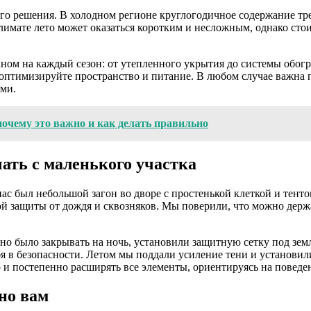
ного решения. В холодном регионе круглогодичное содержание т
имате лето может оказаться коротким и несложным, однако стои
ном на каждый сезон: от утепленного укрытия до системы обогр
— оптимизируйте пространство и питание. В любом случае важна
ами.
почему это важно и как делать правильно
ать с маленького участка
нас был небольшой загон во дворе с простенькой клеткой и тент
й защиты от дождя и сквозняков. Мы поверили, что можно держа
 было закрывать на ночь, установили защитную сетку под землю
ебя в безопасности. Летом мы поддали усиление тени и установи
го и постепенно расширять все элементы, ориентируясь на повед
но вам