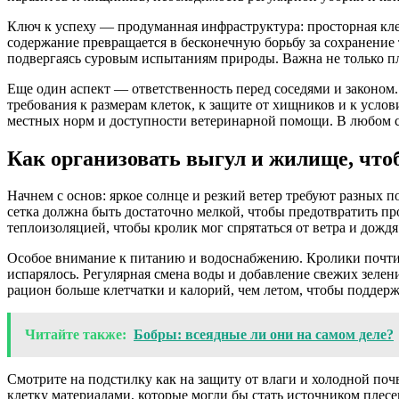
Ключ к успеху — продуманная инфраструктура: просторная клетк
содержание превращается в бесконечную борьбу за сохранение
подвергаясь суровым испытаниям природы. Важна не только пл
Еще один аспект — ответственность перед соседями и законом
требования к размерам клеток, к защите от хищников и к услов
местных норм и доступности ветеринарной помощи. В любом сл
Как организовать выгул и жилище, что
Начнем с основ: яркое солнце и резкий ветер требуют разных 
сетка должна быть достаточно мелкой, чтобы предотвратить п
теплоизоляцией, чтобы кролик мог спрятаться от ветра и дождя
Особое внимание к питанию и водоснабжению. Кролики почти вс
испарялось. Регулярная смена воды и добавление свежих зелен
рацион больше клетчатки и калорий, чем летом, чтобы поддерж
Читайте также:
Бобры: всеядные ли они на самом деле?
Смотрите на подстилку как на защиту от влаги и холодной по
клетку материалами, которые могли бы стать источником плесе