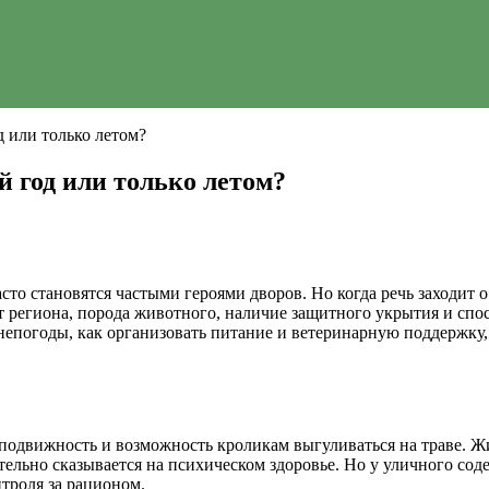
 или только летом?
й год или только летом?
асто становятся частыми героями дворов. Но когда речь заходит 
т региона, порода животного, наличие защитного укрытия и спос
 непогоды, как организовать питание и ветеринарную поддержку
подвижность и возможность кроликам выгуливаться на траве. Ж
тельно сказывается на психическом здоровье. Но у уличного сод
троля за рационом.