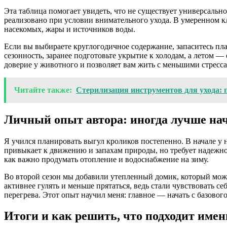
Эта таблица помогает увидеть, что не существует универсаль
реализовано при условии внимательного ухода. В умеренном кл
насекомых, жары и источников воды.
Если вы выбираете круглогодичное содержание, запаситесь пла
сезонность, заранее подготовьте укрытие к холодам, а летом 
доверие у животного и позволяет вам жить с меньшими стресс
Читайте также:
Стерилизация инструментов для ухода: 
Личный опыт автора: иногда лучше нач
Я учился планировать выгул кроликов постепенно. В начале у 
привыкает к движению и запахам природы, но требует надежно
как важно продумать отопление и водоснабжение на зиму.
Во второй сезон мы добавили утепленный домик, который можно
активнее гулять и меньше прятаться, ведь стали чувствовать с
перегрева. Этот опыт научил меня: главное — начать с базово
Итоги и как решить, что подходит имен