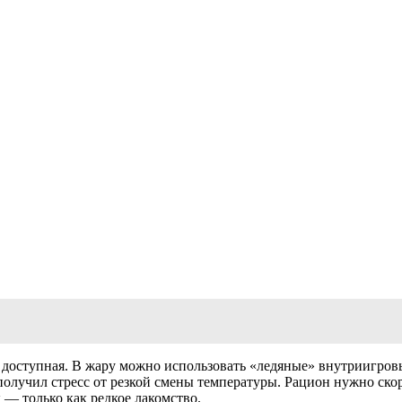
о доступная. В жару можно использовать «ледяные» внутриигровы
олучил стресс от резкой смены температуры. Рацион нужно скор
— только как редкое лакомство.