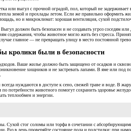
а или выгул с прочной оградой, пол, который не задерживает вл
 тепла зимой и прохлады летом. Если же правильно оформить жи
ощадь, но и микроклимат: хорошая вентиляция, сухой подстилоч
. Выгул должен быть безопасен и не создавать угроз соседям и
иям содержания, чтобы животное могло жить без стресса. Принят
учае главное — не превращать улицу в место постоянной тревог
бы кролики были в безопасности
подходов. Ваше жилье должно быть защищено от осадков и сквоз
роникновение хищников и не застревать лапами. В яме или под 
.
егда нуждаются в доступе к сено, свежей траве и воде. В жару 
и по потребности животного помогут сохранить здоровье желудо
ать теплообмен и энергии.
чвы. Сухой стог соломы или торфа в сочетании с абсорбирующими
ни. Раз в день проверяйте состояние пола и подстилки: при нам