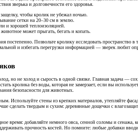
твия зверька и долговечности его здоровья.
и защелку, чтобы кролик не убежал ночью.
пывание сетки на 20–30 см в землю.
мли и хорошей теплоизоляцией.
 животное может прыгать, бегать и копать.
вия постепенно. Позвольте кролику исследовать пространство в 
альной и избегать перегрузки информацией — зверек любит опр
няков
од, но не холод и сырость в одной связке. Главная задача — со
астать кролика без воды, которая не замерзает, если вы использ
ования безопасности для животных.
м. Используйте стены из крепких материалов, утепляйте фасад
учше сделать твердым и сухим: деревянные дощечки с влагозащи
ное время: добавляйте немного овса, сенной соломы и сенажа, 
держивать прочность костей. Но помните: любые добавки вводит