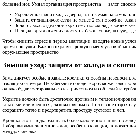
болезней ног. Умная организация пространства — залог спокойс
Укрепленная зона входа: дверца, запираемая на замок ил
Защита от хищников: сетка не менее 2 см по ячейке, зака
Зона отдыха: отдельное укрытие с полом над уровнем зе
Площадь для движения: доступ к безопасному выгулу, где
Чтобы снизить стресс в период адаптации, вводите новые усло
время прогулки. Важно сохранять резкую смену условий миним
окружающее пространство.
Зимний уход: защита от холода и сквоз
Зима диктует особые правила: кролики способны переносить хол
изоляцию от ветра. Не забывайте о воде: мороз может быстро з
однако будьте осторожны с электричеством и соблюдайте треб
Укрытие должно быть достаточно прочным и теплоизолированны
запахами или вредных для кожи зверьков. Пол в зоне отдыха л
сохранить тепло и предотвратить простуду суставов и лап.
Кролика стоит подкармливать более калорийной пищей в холод
Набор витаминов и минералов, особенно кальция, помогает под
желудок зверька.