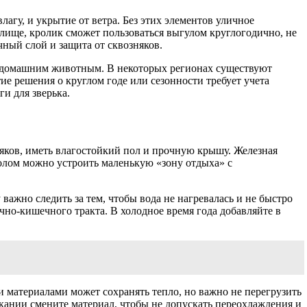
агу, и укрытие от ветра. Без этих элементов уличное
лище, кролик сможет пользоваться выгулом круглогодично, не
ный слой и защита от сквозняков.
ли домашним животным. В некоторых регионах существуют
ие решения о круглом годе или сезонности требует учета
и для зверька.
няков, иметь влагостойкий пол и прочную крышу. Железная
полом можно устроить маленькую «зону отдыха» с
важно следить за тем, чтобы вода не нагревалась и не быстро
чно-кишечного тракта. В холодное время года добавляйте в
 материалами может сохранять тепло, но важно не перегрузить
окании смените материал, чтобы не допускать переохлаждения и