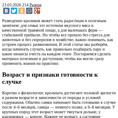
23.03.2026
214
Разное
Разведение кроликов может стать радостным и полезным
занятием: для семьи это источник вкусного мяса и
качественной травяной пищи, а для маленьких ферм —
стабильной прибыли. Но чтобы все прошло без стресса для
животных и без сюрпризов в хозяйстве, важно понимать, как
устроен процесс размножения. В этой статье мы разберём,
когда начинать случать, как правильно подбирать пару и
какие нюансы учесть на каждом этапе. Постараемся сделать
материал полезным и доступным, чтобы вы могли сразу
применить знания на практике.
Возраст и признаки готовности к
случке
Коротко о физиологии: крольчата достигают половой зрелости
в разном возрасте в зависимости от породы и условий
содержания. Обычно самки начинают быть готовыми к случке
после 4–6 месяцев, самцы — немного позже, к 6–8 месяцам. У
крупных пород этот возраст может тянуться дольше, у
карликовых — короче. Важнее не возраст, а состояние