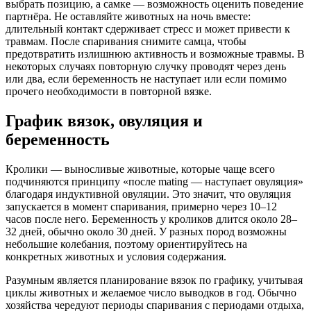
выбрать позицию, а самке — возможность оценить поведение
партнёра. Не оставляйте животных на ночь вместе:
длительный контакт сдерживает стресс и может привести к
травмам. После спаривания снимите самца, чтобы
предотвратить излишнюю активность и возможные травмы. В
некоторых случаях повторную случку проводят через день
или два, если беременность не наступает или если помимо
прочего необходимости в повторной вязке.
График вязок, овуляция и
беременность
Кролики — выносливые животные, которые чаще всего
подчиняются принципу «после mating — наступает овуляция»
благодаря индуктивной овуляции. Это значит, что овуляция
запускается в момент спаривания, примерно через 10–12
часов после него. Беременность у кроликов длится около 28–
32 дней, обычно около 30 дней. У разных пород возможны
небольшие колебания, поэтому ориентируйтесь на
конкретных животных и условия содержания.
Разумным является планирование вязок по графику, учитывая
циклы животных и желаемое число выводков в год. Обычно
хозяйства чередуют периоды спаривания с периодами отдыха,