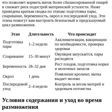
что позволяет кормить маток более сбалансированной пищей
и снижает риск подострой материнской усталости. Ниже
приведена краткая сводка по этапам: подготовка пары,
спаривание, беременность, окрол и послеродовой уход. Эти
этапы помогут вам выстроить безопасный и предсказуемый
цикл размножения.
Этап
Длительность
Что происходит
Акклиматизация, вакцинации
Подготовка
1–2 недели
по необходимости, проверка
пары
здоровья
Овуляция запускается, пары
Спаривание
15–30 минут
расходятся
Рост плодов, подготовка норки
Беременность
28–32 дня
и молочных запасов
Появление крольчат, матка
Окрол
1 день
выдает молоко
Послеродовой
Контроль за весом матерей и
2–4 недели
уход
здоровьем потомства
Условия содержания и уход во время
размножения