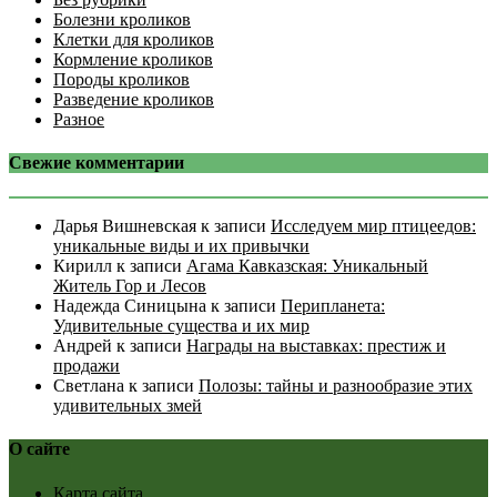
Болезни кроликов
Клетки для кроликов
Кормление кроликов
Породы кроликов
Разведение кроликов
Разное
Свежие комментарии
Дарья Вишневская
к записи
Исследуем мир птицеедов:
уникальные виды и их привычки
Кирилл
к записи
Агама Кавказская: Уникальный
Житель Гор и Лесов
Надежда Синицына
к записи
Перипланета:
Удивительные существа и их мир
Андрей
к записи
Награды на выставках: престиж и
продажи
Светлана
к записи
Полозы: тайны и разнообразие этих
удивительных змей
О сайте
Карта сайта