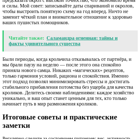
предсказать окрол с высокой точностью, что экономило время
и силы. Мой совет: записывайте даты спариваний и окролов,
чтобы выстроить понятную схему на год вперед. Ничто не
заменит чёткий план и внимательное отношение к здоровью
ваших пушистых помощников.
Читайте также:
Саламандра огненная: тайны и
факты удивительного существа
Были периоды, когда крольчиха отказывалась от партнёра, и
мы брали паузу на неделю — после этого она спокойно
приняла нового самца. Никаких «магических» рецептов,
только гармония условий, рациона и спокойствия. Именно
этот подход позволял минимизировать стрессы и достигать
стабильного прибавления потомства без ущерба для качества
кроликов. Делитесь своими наблюдениями: каждое хозяйство
уникально, и ваш опыт станет ценным для тех, кто только
начинает путь в мир размножения кроликов.
Итоговые советы и практические
заметки
Регулярно следите за состоянием питомцев: вес, активность,