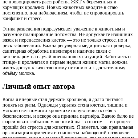
не провоцировать расстройства ЖКТ у беременных и
кормящих крольчих. Новых животных вводите в стаю
постепенно, под наблюдением, чтобы не спровоцировать
конфликт и стресс.
Этика разведения подразумевает уважение к животным и
разумное планирование потомства. Не допускайте излишних
вязок и перенаселения клеток — это не только стресс, но и
риск заболеваний. Важна регулярная медицинская проверка,
санитарная обработка инвентаря и наличие связи с
ветеринаром на случай внеплановых ситуаций. Заботьтесь о
птице- и крольчатах в первые недели жизни: матка должна
иметь доступ к качественному питанию и к достаточному
объёму молока.
Личный опыт автора
Когда я впервые стал держать кроликов, я долго пытался
понять их ритм. Однажды укрытая стена клетки, тишина и
мягкий свет помогли крольчихе почувствовать себя в
безопасности, и вскоре она приняла партнёра. Важно было не
форсировать события: маленький шаг за шагом — и процесс
прошёл без стресса для животных. Я заметил, как правильная
организация кормления и снапшеты наблюдений позволяли