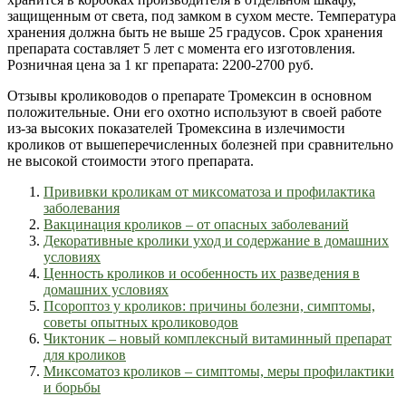
защищенным от света, под замком в сухом месте. Температура
хранения должна быть не выше 25 градусов. Срок хранения
препарата составляет 5 лет с момента его изготовления.
Розничная цена за 1 кг препарата: 2200-2700 руб.
Отзывы кролиководов о препарате Тромексин в основном
положительные. Они его охотно используют в своей работе
из-за высоких показателей Тромексина в излечимости
кроликов от вышеперечисленных болезней при сравнительно
не высокой стоимости этого препарата.
Прививки кроликам от миксоматоза и профилактика
заболевания
Вакцинация кроликов – от опасных заболеваний
Декоративные кролики уход и содержание в домашних
условиях
Ценность кроликов и особенность их разведения в
домашних условиях
Псороптоз у кроликов: причины болезни, симптомы,
советы опытных кролиководов
Чиктоник – новый комплексный витаминный препарат
для кроликов
Миксоматоз кроликов – симптомы, меры профилактики
и борьбы