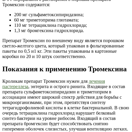
Тромексин содержится:
200 мг сульфаметоксипиридазина;
60 мг триметоприма глютамата;
110 мг тетрациклина гидрохлорида;
1,3 мг бромгексина гидрохлорида.
Препарат Тромексин по внешнему виду является порошком
светло-желтого цвета, который упакован в фольгированные
пакеты по 0,5 и1 кг. Эти пакеты упакованы в картонные
коробки по 20 и 10 штук соответственно.
Показания к применению Тромексина
Кроликам препарат Тромексин нужен для
лечения
пастереллеза
, энтерита и острого ринита. Входящие в состав
препарата сульфаметоксипиридазин и триметоприм в
ассоциации имеют широкий спектр действия для борьбы с
микроорганизмами, при этом, препятствуя синтезу
тетрагидрофолиевой кислоты в клетке бактериальной. В свою
очередь тетрациклина гидрохлорид нарушает белковый
синтез бактерии на уровне рибосом. Входящий в состав
препарата бромгексин будет способствовать снятию
гиперемии оболочек слизистых, улучшая вентиляцию легких.