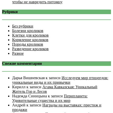
чтобы не навредить питомцу
Рубрики
Без рубрики
Болезни кроликов
Клетки для кроликов
Кормление кроликов
Породы кроликов
Разведение кроликов
Разное
Свежие комментарии
Дарья Вишневская
к записи
Исследуем мир птицеедов:
уникальные виды и их привычки
Кирилл
к записи
Агама Кавказская: Уникальный
Житель Гор и Лесов
Надежда Синицына
к записи
Перипланета:
Удивительные существа и их мир
Андрей
к записи
Награды на выставках: престиж и
продажи