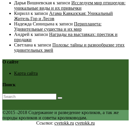
Дарья Вишневская
к записи
Исследуем мир птицеедов:
уникальные виды и их привычки
Кирилл
к записи
Агама Кавказская: Уникальный
Житель Гор и Лесов
Надежда Синицына
к записи
Перипланета:
Удивительные существа и их мир
Андрей
к записи
Награды на выставках: престиж и
продажи
Светлана
к записи
Полозы: тайны и разнообразие этих
удивительных змей
О сайте
Карта сайта
Поиск
©2015 -2018 Содержание и разведение кроликов, а так же
породы кроликов и советы кролиководам.
Ссылки:
cvetokk.ru
cvetokk.ru