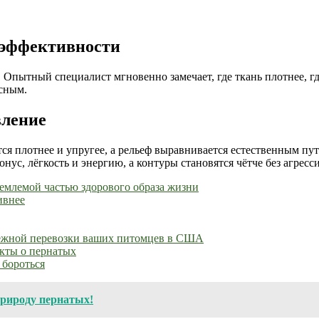
 эффективности
. Опытный специалист мгновенно замечает, где ткань плотнее, г
асным.
вление
ся плотнее и упругее, а рельеф выравнивается естественным пут
нус, лёгкость и энергию, а контуры становятся чётче без агресс
емлемой частью здорового образа жизни
ивнее
адежной перевозки ваших питомцев в США
акты о пернатых
 бороться
природу пернатых!