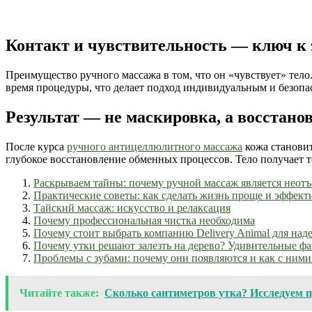
Контакт и чувствительность — ключ к
Преимущество ручного массажа в том, что он «чувствует» тело
время процедуры, что делает подход индивидуальным и безоп
Результат — не маскировка, а восстано
После курса
ручного антицеллюлитного массажа
кожа становит
глубокое восстановление обменных процессов. Тело получает то
Раскрываем тайны: почему ручной массаж является неотъ
Практические советы: как сделать жизнь проще и эффект
Тайский массаж: искусство и релаксация
Почему профессиональная чистка необходима
Почему стоит выбрать компанию Delivery Animal для н
Почему утки решают залезть на дерево? Удивительные ф
Проблемы с зубами: почему они появляются и как с ними
Читайте также:
Сколько сантиметров утка? Исследуем 