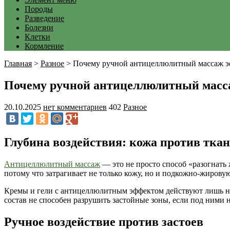
Породы
Разведение
Болезни
Клетки
Кормление
Главная
>
Разное
>
Почему ручной антицеллюлитный массаж э
Почему ручной антицеллюлитный масса
20.10.2025
нет комментариев
402
Разное
Глубина воздействия: кожа против тка
Антицеллюлитный массаж
— это не просто способ «разогнать 
потому что затрагивает не только кожу, но и подкожно-жиров
Кремы и гели с антицеллюлитным эффектом действуют лишь на
состав не способен разрушить застойные зоны, если под ним
Ручное воздействие против застоев