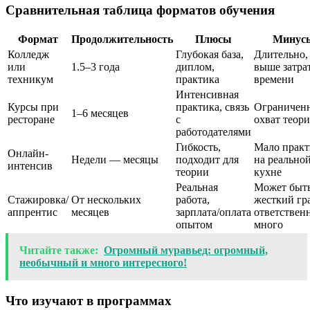
Сравнительная таблица форматов обучения
Формат
Продолжительность
Плюсы
Минус
Колледж
Глубокая база,
Длительно,
или
1.5–3 года
диплом,
выше затра
техникум
практика
времени
Интенсивная
Курсы при
практика, связь
Ограничен
1–6 месяцев
ресторане
с
охват теор
работодателями
Гибкость,
Мало прак
Онлайн-
Недели — месяцы
подходит для
на реально
интенсив
теории
кухне
Реальная
Может быт
Стажировка/
От нескольких
работа,
жесткий гр
аппрентис
месяцев
зарплата/оплата
ответствен
опытом
много
Читайте также:
Огромный муравьед: огромный,
необычный и много интересного!
Что изучают в программах