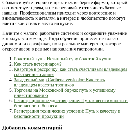
Сбалансируйте теорию и практику, выберите формат, который
соответствует целям, и не переставайте оттачивать базовые
навыки. Профессионализм приходит через повторение и
внимательность к деталям, а интерес и любопытство помогут
найти свой стиль и место на кухне.
Начните с малого, работайте системно и сохраняйте уважение
к продукту и команде. Тогда обучение принесет не только
диплом или сертификат, но и реальное мастерство, которое
откроет двери в разные направления гастрономии.
Болотный лунь: Истинный гуру болотной кухни
Как стать ветеринаром?
Квартира в рассрочку: как стать счастливым владельцем
собственного жилья
Загадочный мир Caribena versicolor: Как стать
владельцем красоты тропиков
Торговля на Московской бирже: путь к успешному
инвестированию
Регистрационное удостоверение: Путь к легитимности и
безопасности бизнеса
Регистрация технических условий: Путь к качеству и
безопасности продукции
Добавить комментарий