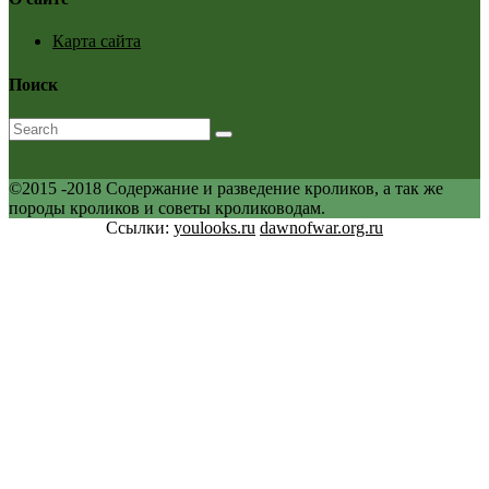
Карта сайта
Поиск
©2015 -2018 Содержание и разведение кроликов, а так же
породы кроликов и советы кролиководам.
Ссылки:
youlooks.ru
dawnofwar.org.ru