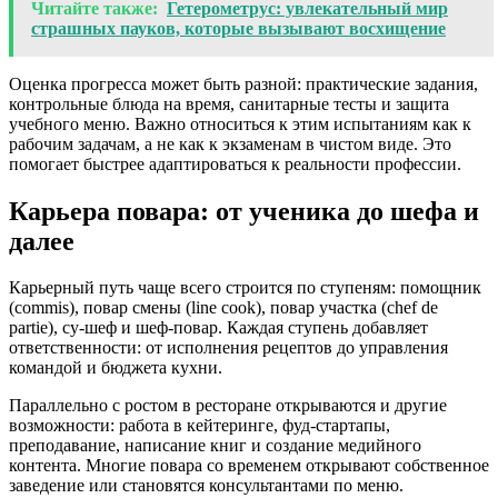
Читайте также:
Гетерометрус: увлекательный мир
страшных пауков, которые вызывают восхищение
Оценка прогресса может быть разной: практические задания,
контрольные блюда на время, санитарные тесты и защита
учебного меню. Важно относиться к этим испытаниям как к
рабочим задачам, а не как к экзаменам в чистом виде. Это
помогает быстрее адаптироваться к реальности профессии.
Карьера повара: от ученика до шефа и
далее
Карьерный путь чаще всего строится по ступеням: помощник
(commis), повар смены (line cook), повар участка (chef de
partie), су-шеф и шеф-повар. Каждая ступень добавляет
ответственности: от исполнения рецептов до управления
командой и бюджета кухни.
Параллельно с ростом в ресторане открываются и другие
возможности: работа в кейтеринге, фуд-стартапы,
преподавание, написание книг и создание медийного
контента. Многие повара со временем открывают собственное
заведение или становятся консультантами по меню.