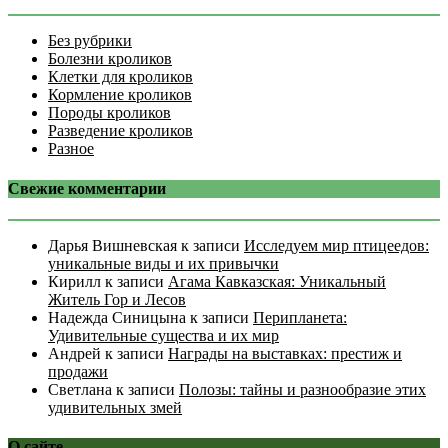
Без рубрики
Болезни кроликов
Клетки для кроликов
Кормление кроликов
Породы кроликов
Разведение кроликов
Разное
Свежие комментарии
Дарья Вишневская
к записи
Исследуем мир птицеедов:
уникальные виды и их привычки
Кирилл
к записи
Агама Кавказская: Уникальный
Житель Гор и Лесов
Надежда Синицына
к записи
Перипланета:
Удивительные существа и их мир
Андрей
к записи
Награды на выставках: престиж и
продажи
Светлана
к записи
Полозы: тайны и разнообразие этих
удивительных змей
О сайте