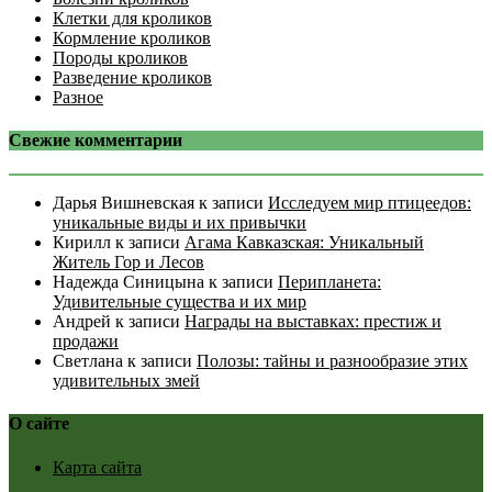
Клетки для кроликов
Кормление кроликов
Породы кроликов
Разведение кроликов
Разное
Свежие комментарии
Дарья Вишневская
к записи
Исследуем мир птицеедов:
уникальные виды и их привычки
Кирилл
к записи
Агама Кавказская: Уникальный
Житель Гор и Лесов
Надежда Синицына
к записи
Перипланета:
Удивительные существа и их мир
Андрей
к записи
Награды на выставках: престиж и
продажи
Светлана
к записи
Полозы: тайны и разнообразие этих
удивительных змей
О сайте
Карта сайта