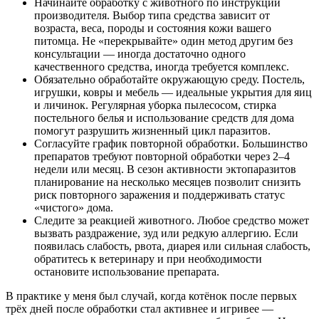
Начинайте обработку с животного по инструкции
производителя. Выбор типа средства зависит от
возраста, веса, породы и состояния кожи вашего
питомца. Не «перекрывайте» один метод другим без
консультации — иногда достаточно одного
качественного средства, иногда требуется комплекс.
Обязательно обработайте окружающую среду. Постель,
игрушки, ковры и мебель — идеальные укрытия для яиц
и личинок. Регулярная уборка пылесосом, стирка
постельного белья и использование средств для дома
помогут разрушить жизненный цикл паразитов.
Согласуйте график повторной обработки. Большинство
препаратов требуют повторной обработки через 2–4
недели или месяц. В сезон активности эктопаразитов
планирование на несколько месяцев позволит снизить
риск повторного заражения и поддерживать статус
«чистого» дома.
Следите за реакцией животного. Любое средство может
вызвать раздражение, зуд или редкую аллергию. Если
появилась слабость, рвота, диарея или сильная слабость,
обратитесь к ветеринару и при необходимости
остановите использование препарата.
В практике у меня был случай, когда котёнок после первых
трёх дней после обработки стал активнее и игривее —