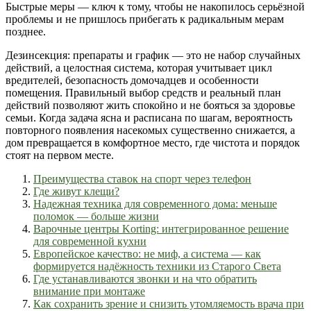
Быстрые меры — ключ к тому, чтобы не накопилось серьёзной
проблемы и не пришлось прибегать к радикальным мерам
позднее.
Дезинсекция: препараты и график — это не набор случайных
действий, а целостная система, которая учитывает цикл
вредителей, безопасность домочадцев и особенности
помещения. Правильный выбор средств и реальный план
действий позволяют жить спокойно и не бояться за здоровье
семьи. Когда задача ясна и расписана по шагам, вероятность
повторного появления насекомых существенно снижается, а
дом превращается в комфортное место, где чистота и порядок
стоят на первом месте.
Преимущества ставок на спорт через телефон
Где живут клещи?
Надежная техника для современного дома: меньше
поломок — больше жизни
Варочные центры Korting: интегрированное решение
для современной кухни
Европейское качество: не миф, а система — как
формируется надёжность техники из Старого Света
Где устанавливаются звонки и на что обратить
внимание при монтаже
Как сохранить зрение и снизить утомляемость врача при