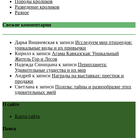
Породы кроликов
Разведение кроликов
Разное
Свежие комментарии
Дарья Вишневская
к записи
Исследуем мир птицеедов:
уникальные виды и их привычки
Кирилл
к записи
Агама Кавказская: Уникальный
Житель Гор и Лесов
Надежда Синицына
к записи
Перипланета:
Удивительные существа и их мир
Андрей
к записи
Награды на выставках: престиж и
продажи
Светлана
к записи
Полозы: тайны и разнообразие этих
удивительных змей
О сайте
Карта сайта
Поиск