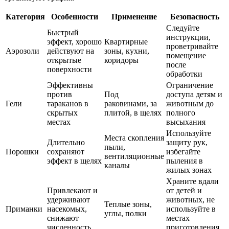
Категория
Особенности
Применение
Безопасность
Следуйте
Быстрый
инструкции,
эффект, хорошо
Квартирные
проветривайте
Аэрозоли
действуют на
зоны, кухни,
помещение
открытые
коридоры
после
поверхности
обработки
Эффективны
Ограничение
против
Под
доступа детям и
Гели
тараканов в
раковинами, за
животным до
скрытых
плитой, в щелях
полного
местах
высыхания
Используйте
Места скопления
Длительно
защиту рук,
пыли,
Порошки
сохраняют
избегайте
вентиляционные
эффект в щелях
пыления в
каналы
жилых зонах
Храните вдали
Привлекают и
от детей и
удерживают
животных, не
Теплые зоны,
Приманки
насекомых,
используйте в
углы, полки
снижают
местах
численность
приготовления