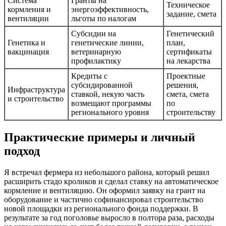
Система
Гранты на
Техническое
кормления и
энергоэффективность,
задание, смета
вентиляции
льготы по налогам
Субсидии на
Генетический
Генетика и
генетические линии,
план,
вакцинация
ветеринарную
сертификаты
профилактику
на лекарства
Кредиты с
Проектные
субсидированной
решения,
Инфраструктура
ставкой, некую часть
смета, смета
и строительство
возмещают программы
по
регионального уровня
строительству
Практические примеры и личный
подход
Я встречал фермера из небольшого района, который решил
расширить стадо кроликов и сделал ставку на автоматическое
кормление и вентиляцию. Он оформил заявку на грант на
оборудование и частично софинансировал строительство
новой площадки из регионального фонда поддержки. В
результате за год поголовье выросло в полтора раза, расходы