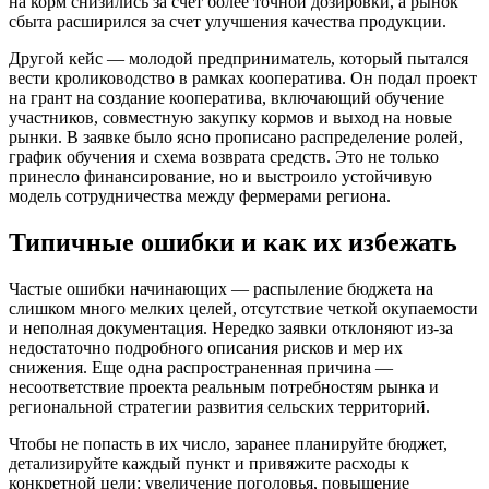
на корм снизились за счет более точной дозировки, а рынок
сбыта расширился за счет улучшения качества продукции.
Другой кейс — молодой предприниматель, который пытался
вести кролиководство в рамках кооператива. Он подал проект
на грант на создание кооператива, включающий обучение
участников, совместную закупку кормов и выход на новые
рынки. В заявке было ясно прописано распределение ролей,
график обучения и схема возврата средств. Это не только
принесло финансирование, но и выстроило устойчивую
модель сотрудничества между фермерами региона.
Типичные ошибки и как их избежать
Частые ошибки начинающих — распыление бюджета на
слишком много мелких целей, отсутствие четкой окупаемости
и неполная документация. Нередко заявки отклоняют из-за
недостаточно подробного описания рисков и мер их
снижения. Еще одна распространенная причина —
несоответствие проекта реальным потребностям рынка и
региональной стратегии развития сельских территорий.
Чтобы не попасть в их число, заранее планируйте бюджет,
детализируйте каждый пункт и привяжите расходы к
конкретной цели: увеличение поголовья, повышение