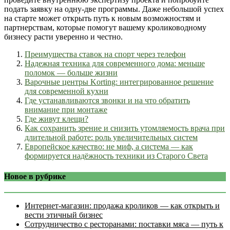
подать заявку на одну-две программы. Даже небольшой успех
на старте может открыть путь к новым возможностям и
партнерствам, которые помогут вашему кролиководному
бизнесу расти уверенно и честно.
Преимущества ставок на спорт через телефон
Надежная техника для современного дома: меньше
поломок — больше жизни
Варочные центры Korting: интегрированное решение
для современной кухни
Где устанавливаются звонки и на что обратить
внимание при монтаже
Где живут клещи?
Как сохранить зрение и снизить утомляемость врача при
длительной работе: роль увеличительных систем
Европейское качество: не миф, а система — как
формируется надёжность техники из Старого Света
Новое в рубрике
Интернет‑магазин: продажа кроликов — как открыть и
вести этичный бизнес
Сотрудничество с ресторанами: поставки мяса — путь к