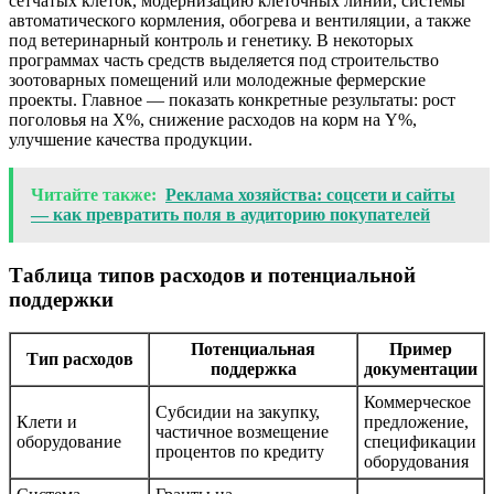
сетчатых клеток, модернизацию клеточных линий, системы
автоматического кормления, обогрева и вентиляции, а также
под ветеринарный контроль и генетику. В некоторых
программах часть средств выделяется под строительство
зоотоварных помещений или молодежные фермерские
проекты. Главное — показать конкретные результаты: рост
поголовья на X%, снижение расходов на корм на Y%,
улучшение качества продукции.
Читайте также:
Реклама хозяйства: соцсети и сайты
— как превратить поля в аудиторию покупателей
Таблица типов расходов и потенциальной
поддержки
Потенциальная
Пример
Тип расходов
поддержка
документации
Коммерческое
Субсидии на закупку,
Клети и
предложение,
частичное возмещение
оборудование
спецификации
процентов по кредиту
оборудования