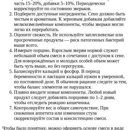
часть 15–20%, добавки 5–10%. Периодически
корректируйте по состоянию зверьков.
Подберите доступные ингредиенты. Сено должно быть
чистым и ароматным. К зерновым добавкам добавляйте
мелкоизмельчённые компоненты, чтобы зверьки могли
легко их переработать.
Оцените свежесть. Не используйте заплесневелые или
просроченные продукты — риск патогенных бактерий
выше всего.
Измерьте порцию. Взрослым зверям нормой служит
небольшой объем смеси в сочетании с доступом к сене.
Для новорождённых и молодых особей объем может
быть чуть выше, но без перегрузок.
Балансируйте кальций и фосфор. В период
беременности и лактации кальций нужен в умеренной,
но постоянной доле. В обычном рационе следите за тем,
чтобы баланс элементов не нарушался.
Плавно вводите новые компоненты. Любой новый
продукт следует добавлять порциями по 1–2 дням,
чтобы отследить реакцию кишечника.
Контролируйте вес и общее самочувствие. При
снижении аппетита или изменении стула
скорректируйте состав и консистенцию смеси.
Чтобы было понятнее, можно оформить основу смеси в виде