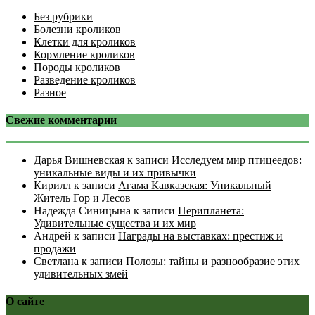
Без рубрики
Болезни кроликов
Клетки для кроликов
Кормление кроликов
Породы кроликов
Разведение кроликов
Разное
Свежие комментарии
Дарья Вишневская
к записи
Исследуем мир птицеедов:
уникальные виды и их привычки
Кирилл
к записи
Агама Кавказская: Уникальный
Житель Гор и Лесов
Надежда Синицына
к записи
Перипланета:
Удивительные существа и их мир
Андрей
к записи
Награды на выставках: престиж и
продажи
Светлана
к записи
Полозы: тайны и разнообразие этих
удивительных змей
О сайте