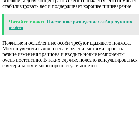
высокой, а доля концентратов слегка снижается. Это помогает
стабилизировать вес и поддерживает хорошее пищеварение.
Читайте также:
Племенное разведение: отбор лучших
особей
Пожилые и ослабленные особи требуют щадящего подхода.
Можно увеличить долю сена и зелени, минимизировать
резкие изменения рациона и вводить новые компоненты
очень постепенно. В таких случаях полезно консультироваться
с ветеринаром и мониторить стул и аппетит.