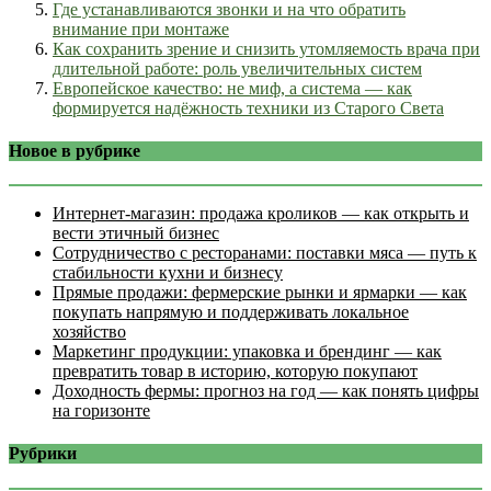
Где устанавливаются звонки и на что обратить
внимание при монтаже
Как сохранить зрение и снизить утомляемость врача при
длительной работе: роль увеличительных систем
Европейское качество: не миф, а система — как
формируется надёжность техники из Старого Света
Новое в рубрике
Интернет‑магазин: продажа кроликов — как открыть и
вести этичный бизнес
Сотрудничество с ресторанами: поставки мяса — путь к
стабильности кухни и бизнесу
Прямые продажи: фермерские рынки и ярмарки — как
покупать напрямую и поддерживать локальное
хозяйство
Маркетинг продукции: упаковка и брендинг — как
превратить товар в историю, которую покупают
Доходность фермы: прогноз на год — как понять цифры
на горизонте
Рубрики