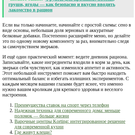
груши, ягоды — как безопасно и вкусно вводить
лакомство в рацион
Если вы только начинаете, начинайте с простой схемы: сено в
виде основы, небольшая доля зерновых и аккуратные
белковые добавки. Постепенно расширяйте меню, но делайте
это по одному новому компоненту за раз, внимательно следя
за самочувствием зверьков.
И ещё один практический момент: ведите дневник рациона.
Записывайте, какие ингредиенты входили в корм за день, как
зверьки себя чувствуют, как изменился аппетит и активность.
Этот небольшой инструмент поможет вам быстро находить
оптимальный баланс и избегать излишних экспериментов. С
каждым месяцем вашими глазами будет яснее, что именно
нужно вашим кроликам для крепкого здоровья и веселого
настроения.
Преимущества ставок на спорт через телефон
Надежная техника для современного дома: меньше
поломок — больше жизни
Варочные центры Korting: интегрированное решение
для современной кухни
Где живут клещи?