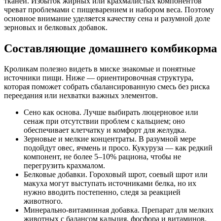
тканей. Избыток жирных или крахмалистых компонентов
чреват проблемами с пищеварением и набором веса. Поэтому
основное внимание уделяется качеству сена и разумной доле
зерновых и белковых добавок.
Составляющие домашнего комбикорма
Кроликам полезно видеть в миске знакомые и понятные
источники пищи. Ниже — ориентировочная структура,
которая поможет собрать сбалансированную смесь без риска
переедания или нехватки важных элементов.
Сено как основа. Лучше выбирать люцерновое или
сенаж при отсутствии проблем с кальцием; оно
обеспечивает клетчатку и комфорт для желудка.
Зерновые и мелкие концентраты. В разумной мере
подойдут овес, ячмень и просо. Кукуруза — как редкий
компонент, не более 5–10% рациона, чтобы не
перегрузить крахмалом.
Белковые добавки. Гороховый шрот, соевый шрот или
макуха могут выступать источниками белка, но их
нужно вводить постепенно, следя за реакцией
животного.
Минерально-витаминная добавка. Препарат для мелких
животных с балансом кальция, фосфора и витаминов.