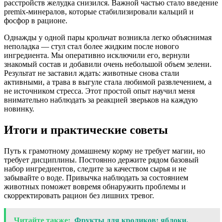
расстройств желудка снизился. Важной частью стало введение
premix-минералов, которые стабилизировали кальций и
фосфор в рационе.
Однажды у одной пары крольчат возникла легко объяснимая
неполадка — стул стал более жидким после нового
ингредиента. Мы оперативно исключили его, вернули
знакомый состав и добавили очень небольшой объем зелени.
Результат не заставил ждать: животные снова стали
активными, а трава в выгуле стала любимой развлечением, а
не источником стресса. Этот простой опыт научил меня
внимательно наблюдать за реакцией зверьков на каждую
новинку.
Итоги и практические советы
Путь к грамотному домашнему корму не требует магии, но
требует дисциплины. Постоянно держите рядом базовый
набор ингредиентов, следите за качеством сырья и не
забывайте о воде. Привычка наблюдать за состоянием
животных поможет вовремя обнаружить проблемы и
скорректировать рацион без лишних тревог.
Читайте также:
Фрукты для кроликов: яблоки,