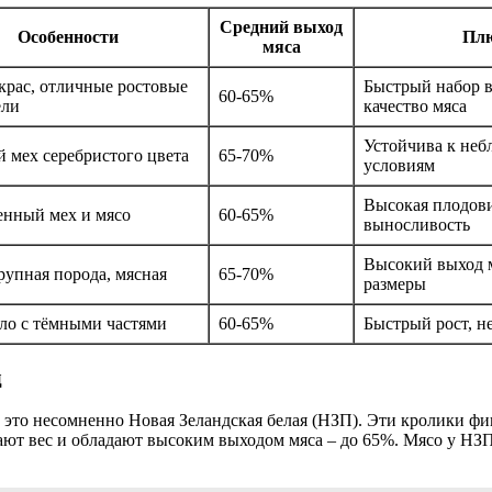
Средний выход
Особенности
Пл
мяса
крас, отличные ростовые
Быстрый набор в
60-65%
ели
качество мяса
Устойчива к не
 мех серебристого цвета
65-70%
условиям
Высокая плодови
енный мех и мясо
60-65%
выносливость
Высокий выход 
рупная порода, мясная
65-70%
размеры
ело с тёмными частями
60-65%
Быстрый рост, н
д
 это несомненно Новая Зеландская белая (НЗП). Эти кролики фи
рают вес и обладают высоким выходом мяса – до 65%. Мясо у НЗП