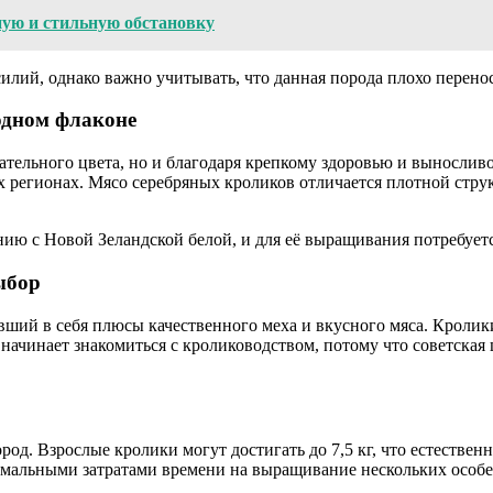
ную и стильную обстановку
илий, однако важно учитывать, что данная порода плохо перенос
одном флаконе
ательного цвета, но и благодаря крепкому здоровью и выносливо
 регионах. Мясо серебряных кроликов отличается плотной структ
нию с Новой Зеландской белой, и для её выращивания потребует
ыбор
вший в себя плюсы качественного меха и вкусного мяса. Кроли
 начинает знакомиться с кролиководством, потому что советска
д. Взрослые кролики могут достигать до 7,5 кг, что естественн
имальными затратами времени на выращивание нескольких особе