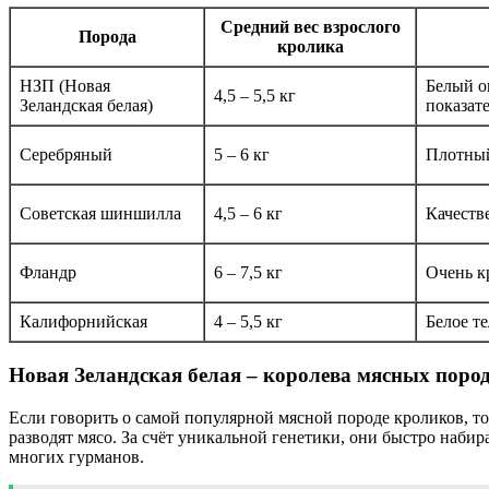
Средний вес взрослого
Порода
кролика
НЗП (Новая
Белый о
4,5 – 5,5 кг
Зеландская белая)
показат
Серебряный
5 – 6 кг
Плотный
Советская шиншилла
4,5 – 6 кг
Качеств
Фландр
6 – 7,5 кг
Очень к
Калифорнийская
4 – 5,5 кг
Белое т
Новая Зеландская белая – королева мясных поро
Если говорить о самой популярной мясной породе кроликов, то
разводят мясо. За счёт уникальной генетики, они быстро наби
многих гурманов.