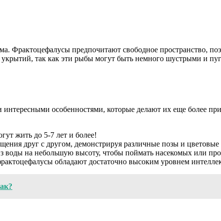
иума. Фрактоцефалусы предпочитают свободное пространство, по
о укрытий, так как эти рыбы могут быть немного шустрыми и пу
 интересными особенностями, которые делают их еще более прит
ут жить до 5-7 лет и более!
щения друг с другом, демонстрируя различные позы и цветовые
 воды на небольшую высоту, чтобы поймать насекомых или про
рактоцефалусы обладают достаточно высоким уровнем интеллект
бак?