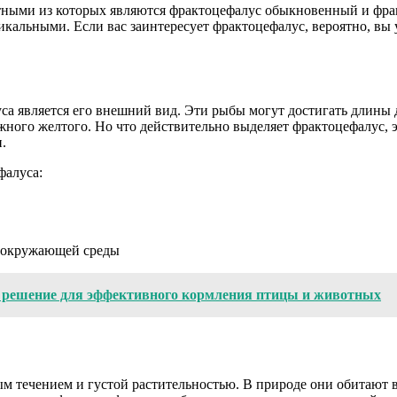
стными из которых являются фрактоцефалус обыкновенный и фр
кальными. Если вас заинтересует фрактоцефалус, вероятно, вы у
а является его внешний вид. Эти рыбы могут достигать длины д
жного желтого. Но что действительно выделяет фрактоцефалус, э
.
фалуса:
й окружающей среды
 решение для эффективного кормления птицы и животных
 течением и густой растительностью. В природе они обитают в 