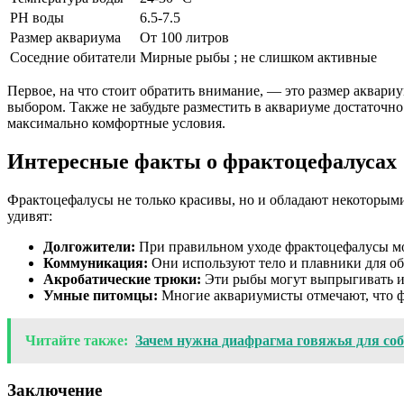
PH воды
6.5-7.5
Размер аквариума
От 100 литров
Соседние обитатели
Мирные рыбы ; не слишком активные
Первое, на что стоит обратить внимание, — это размер аквар
выбором. Также не забудьте разместить в аквариуме достаточн
максимально комфортные условия.
Интересные факты о фрактоцефалусах
Фрактоцефалусы не только красивы, но и обладают некоторыми
удивят:
Долгожители:
При правильном уходе фрактоцефалусы мог
Коммуникация:
Они используют тело и плавники для об
Акробатические трюки:
Эти рыбы могут выпрыгивать из
Умные питомцы:
Многие аквариумисты отмечают, что ф
Читайте также:
Зачем нужна диафрагма говяжья для со
Заключение