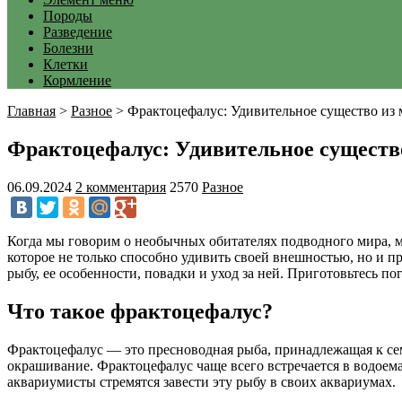
Породы
Разведение
Болезни
Клетки
Кормление
Главная
>
Разное
>
Фрактоцефалус: Удивительное существо из
Фрактоцефалус: Удивительное существ
06.09.2024
2 комментария
2570
Разное
Когда мы говорим о необычных обитателях подводного мира, мн
которое не только способно удивить своей внешностью, но и 
рыбу, ее особенности, повадки и уход за ней. Приготовьтесь п
Что такое фрактоцефалус?
Фрактоцефалус — это пресноводная рыба, принадлежащая к сем
окрашивание. Фрактоцефалус чаще всего встречается в водоем
аквариумисты стремятся завести эту рыбу в своих аквариумах.