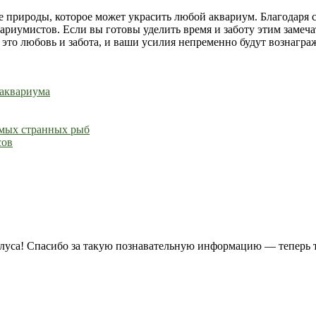
е природы, которое может украсить любой аквариум. Благодаря
ариумистов. Если вы готовы уделить время и заботу этим замеч
это любовь и забота, и ваши усилия непременно будут вознагра
 аквариума
амых странных рыб
сов
луса! Спасибо за такую познавательную информацию — теперь т