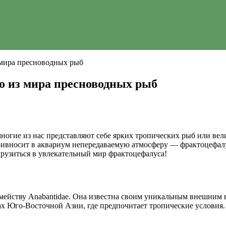
 мира пресноводных рыб
о из мира пресноводных рыб
огие из нас представляют себе ярких тропических рыб или вели
привносит в аквариум непередаваемую атмосферу — фрактоцефалу
огрузиться в увлекательный мир фрактоцефалуса!
ейству Anabantidae. Она известна своим уникальным внешним в
ах Юго-Восточной Азии, где предпочитает тропические условия.