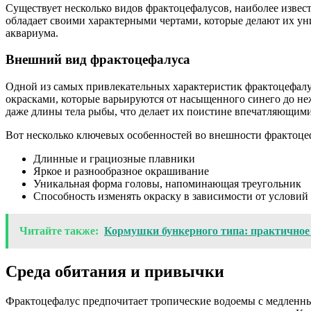
Существует несколько видов фрактоцефалусов, наиболее изве
обладает своими характерными чертами, которые делают их уни
аквариума.
Внешний вид фрактоцефалуса
Одной из самых привлекательных характеристик фрактоцефалус
окрасками, которые варьируются от насыщенного синего до не
даже длины тела рыбы, что делает их поистине впечатляющими
Вот несколько ключевых особенностей во внешности фрактоце
Длинные и грациозные плавники
Яркое и разнообразное окрашивание
Уникальная форма головы, напоминающая треугольник
Способность изменять окраску в зависимости от услови
Читайте также:
Кормушки бункерного типа: практичное
Среда обитания и привычки
Фрактоцефалус предпочитает тропические водоемы с медленным