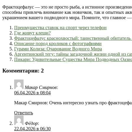
Фрактоцефалус — это не просто рыба, а истинное произведени
способны привлечь внимание как новичков, так и опытных акв
украшением вашего подводного мира. Помните, что главное — 
Преимущества ставок на спорт через телефон
Где живут клещи?
Фрактоцефалус краснохвостый: таинственный обитатель
Описание пород кроликов с фотографиями
Гурами Колиза: Очарование Водного Мира
Аргентинский тегу: тайны загадочной жизни одной из с
Пикари: Удивительные Существа Мира Подводных Оази
Комментарии: 2
Макар Смирнов
:
06.04.2026 в 08:04
Макар Смирнов: Очень интересно узнать про фрактоцефа
Ответить
Фёдор
:
22.04.2026 в 06:30