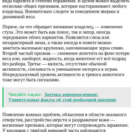
вида паразита и степени поражения. В целом можно выделить
несколько общих признаков, которые настораживают любого
владельца. Внимательно следите за поведением зверька и
динамикой веса.
Первое, на что обращает внимание владелец, — изменение
стула. Это может быть как понос, так и запор, иногда
чередование обоих вариантов. Появляется слизь или
нехарактерный запах, а также иногда в помете можно
заметить маленькие крупинки, напоминающие зерна семян.
Второй частый признак — снижение аппетита на фоне потери
веса или, наоборот, жадность, когда животное ест всё подряд
без разбора. Третье — вялость, отсутствие обычной
активности, сонливость и уменьшение интереса к играм.
Непредсказуемый уровень активности и тревога животного
тоже могут быть сигналами.
Читайте также:
Зоотока живорожденная:
Удивительные факты об этой необычной ящерице
Появление кожных проблем, облысения в области анального
отверстия, расстройства шерсти и раздражение кожи —
косвенные признаки, которые могут сопровождать заражение.
У кроликов с тяжёлой инвазией часто наблюдается