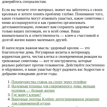
доверяйтесь специалистам.
Если вы читаете этот материал, значит вы заботитесь о своих
кроликах и хотите понять проблему глубже. Понимание того,
какие гельминты могут атаковать ушастых, какие симптомы с
ними ассоциируются и как грамотно организовать
дегельминтизацию, поможет вам сохранить здоровье не
только ваших питомцев, но и всей семьи. Ваша
внимательность и ответственность — ключ к счастливой и
долгой жизни ваших маленьких друзей.
И напоследок важная мысль: здоровый кролик — это
благополучие дома. Регулярные визиты к ветеринару,
корректная диета, чистая клетка и своевременная реакция на
тревожные симптомы — вот те инструменты, которые
реально работают против гельминтов. Действуйте постепенно
и обдуманно, и ваши ушастые будут радовать вас бодростью и
добрыми повадками долгие годы.
Преимущества ставок на спорт через телефон
Надежная техника для современного дома: меньше
поломок — больше жизни
Где живут клещи?
Варочные центры Korting: интегрированное решение
для современной кухни