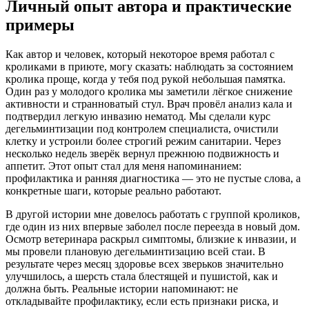
Личный опыт автора и практические
примеры
Как автор и человек, который некоторое время работал с
кроликами в приюте, могу сказать: наблюдать за состоянием
кролика проще, когда у тебя под рукой небольшая памятка.
Один раз у молодого кролика мы заметили лёгкое снижение
активности и странноватый стул. Врач провёл анализ кала и
подтвердил легкую инвазию нематод. Мы сделали курс
дегельминтизации под контролем специалиста, очистили
клетку и устроили более строгий режим санитарии. Через
несколько недель зверёк вернул прежнюю подвижность и
аппетит. Этот опыт стал для меня напоминанием:
профилактика и ранняя диагностика — это не пустые слова, а
конкретные шаги, которые реально работают.
В другой истории мне довелось работать с группой кроликов,
где один из них впервые заболел после переезда в новый дом.
Осмотр ветеринара раскрыл симптомы, близкие к инвазии, и
мы провели плановую дегельминтизацию всей стаи. В
результате через месяц здоровье всех зверьков значительно
улучшилось, а шерсть стала блестящей и пушистой, как и
должна быть. Реальные истории напоминают: не
откладывайте профилактику, если есть признаки риска, и