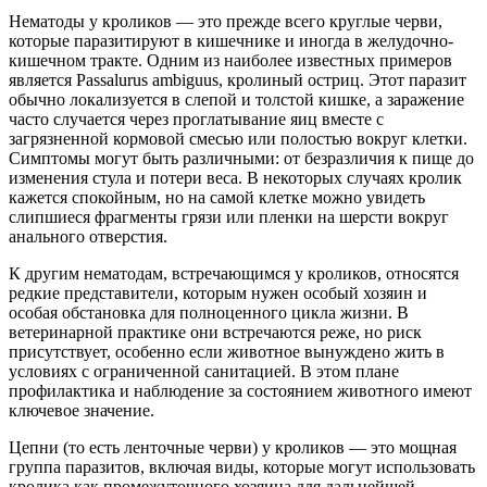
Нематоды у кроликов — это прежде всего круглые черви,
которые паразитируют в кишечнике и иногда в желудочно-
кишечном тракте. Одним из наиболее известных примеров
является Passalurus ambiguus, кролиный остриц. Этот паразит
обычно локализуется в слепой и толстой кишке, а заражение
часто случается через проглатывание яиц вместе с
загрязненной кормовой смесью или полостью вокруг клетки.
Симптомы могут быть различными: от безразличия к пище до
изменения стула и потери веса. В некоторых случаях кролик
кажется спокойным, но на самой клетке можно увидеть
слипшиеся фрагменты грязи или пленки на шерсти вокруг
анального отверстия.
К другим нематодам, встречающимся у кроликов, относятся
редкие представители, которым нужен особый хозяин и
особая обстановка для полноценного цикла жизни. В
ветеринарной практике они встречаются реже, но риск
присутствует, особенно если животное вынуждено жить в
условиях с ограниченной санитацией. В этом плане
профилактика и наблюдение за состоянием животного имеют
ключевое значение.
Цепни (то есть ленточные черви) у кроликов — это мощная
группа паразитов, включая виды, которые могут использовать
кролика как промежуточного хозяина для дальнейшей