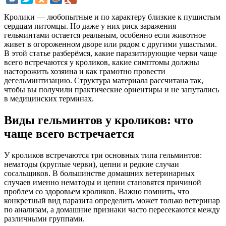
Кролики — любопытные и по характеру близкие к пушистым
сердцам питомцы. Но даже у них риск заражения
гельминтами остается реальным, особенно если животное
живет в огороженном дворе или рядом с другими ушастыми.
В этой статье разберёмся, какие паразитирующие черви чаще
всего встречаются у кроликов, какие симптомы должны
насторожить хозяина и как грамотно провести
дегельминтизацию. Структура материала рассчитана так,
чтобы вы получили практические ориентиры и не запутались
в медицинских терминах.
Виды гельминтов у кроликов: что
чаще всего встречается
У кроликов встречаются три основных типа гельминтов:
нематоды (круглые черви), цепни и редкие случаи
сосальщиков. В большинстве домашних ветеринарных
случаев именно нематоды и цепни становятся причиной
проблем со здоровьем кроликов. Важно помнить, что
конкретный вид паразита определить может только ветеринар
по анализам, а домашние признаки часто пересекаются между
различными группами.