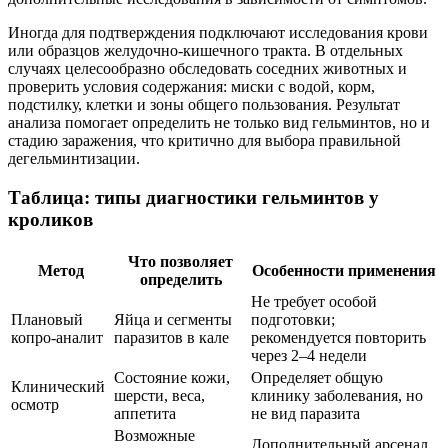
Иногда для подтверждения подключают исследования крови
или образцов желудочно-кишечного тракта. В отдельных
случаях целесообразно обследовать соседних животных и
проверить условия содержания: миски с водой, корм,
подстилку, клетки и зоны общего пользования. Результат
анализа помогает определить не только вид гельминтов, но и
стадию заражения, что критично для выбора правильной
дегельминтизации.
Таблица: типы диагностики гельминтов у
кроликов
Что позволяет
Метод
Особенности применения
определить
Не требует особой
Плановый
Яйца и сегменты
подготовки;
копро-аналит
паразитов в кале
рекомендуется повторить
через 2–4 недели
Состояние кожи,
Определяет общую
Клинический
шерсти, веса,
клинику заболевания, но
осмотр
аппетита
не вид паразита
Возможные
Дополнительный арсенал