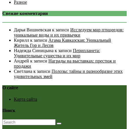
Разное
Свежие комментарии
Дарья Вишневская
к записи
Исследуем мир птицеедов:
уникальные виды и их привычки
Кирилл
к записи
Агама Кавказская: Уникальный
Житель Гор и Лесов
Надежда Синицына
к записи
Перипланета:
Удивительные существа и их мир
Андрей
к записи
Награды на выставках: престиж и
продажи
Светлана
к записи
Полозы: тайны и разнообразие этих
удивительных змей
О сайте
Карта сайта
Поиск