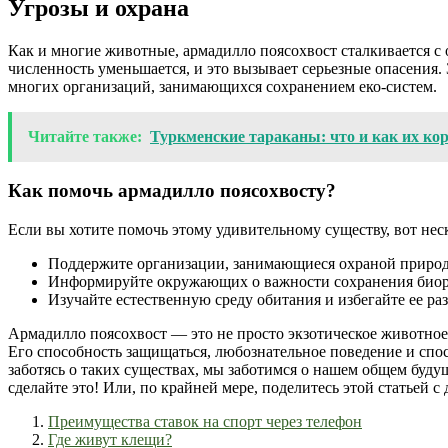
Угрозы и охрана
Как и многие животные, армадилло поясохвост сталкивается с
численность уменьшается, и это вызывает серьезные опасения
многих организаций, занимающихся сохранением еко-систем.
Читайте также:
Туркменские тараканы: что и как их ко
Как помочь армадилло поясохвосту?
Если вы хотите помочь этому удивительному существу, вот неск
Поддержите организации, занимающиеся охраной природ
Информируйте окружающих о важности сохранения биор
Изучайте естественную среду обитания и избегайте ее ра
Армадилло поясохвост — это не просто экзотическое животно
Его способность защищаться, любознательное поведение и сп
заботясь о таких существах, мы заботимся о нашем общем будущ
сделайте это! Или, по крайней мере, поделитесь этой статьей с
Преимущества ставок на спорт через телефон
Где живут клещи?