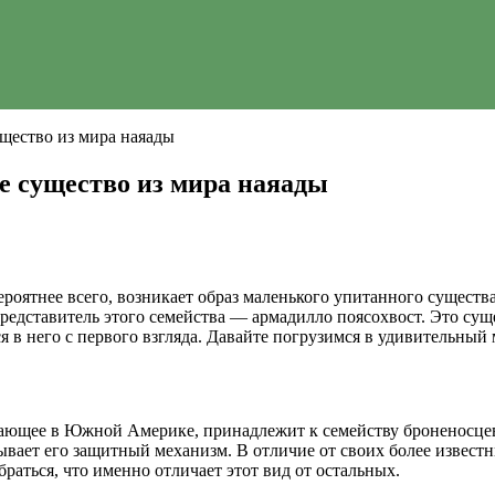
щество из мира наяады
е существо из мира наяады
ероятнее всего, возникает образ маленького упитанного сущест
едставитель этого семейства — армадилло поясохвост. Это сущес
 в него с первого взгляда. Давайте погрузимся в удивительный
ющее в Южной Америке, принадлежит к семейству броненосцев.
ает его защитный механизм. В отличие от своих более известн
раться, что именно отличает этот вид от остальных.