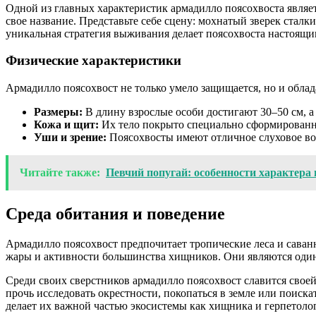
Одной из главных характеристик армадилло поясохвоста являет
свое название. Представьте себе сцену: мохнатый зверек сталки
уникальная стратегия выживания делает поясохвоста настоящ
Физические характеристики
Армадилло поясохвост не только умело защищается, но и обла
Размеры:
В длину взрослые особи достигают 30–50 см, а в
Кожа и щит:
Их тело покрыто специально сформированно
Уши и зрение:
Поясохвосты имеют отличное слуховое вос
Читайте также:
Певчий попугай: особенности характера
Среда обитания и поведение
Армадилло поясохвост предпочитает тропические леса и саванн
жары и активности большинства хищников. Они являются одиноч
Среди своих сверстников армадилло поясохвост славится своей
прочь исследовать окрестности, покопаться в земле или поиска
делает их важной частью экосистемы как хищника и герпетолог