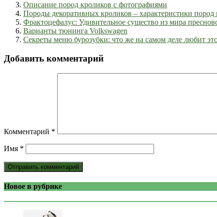
Описание пород кроликов с фотографиями
Породы декоративных кроликов – характеристики пород 
Фрактоцефалус: Удивительное существо из мира пресно
Варианты тюнинга Volkswagen
Секреты меню бурозубки: что же на самом деле любит эт
Добавить комментарий
Комментарий
*
Имя
*
Новое в рубрике