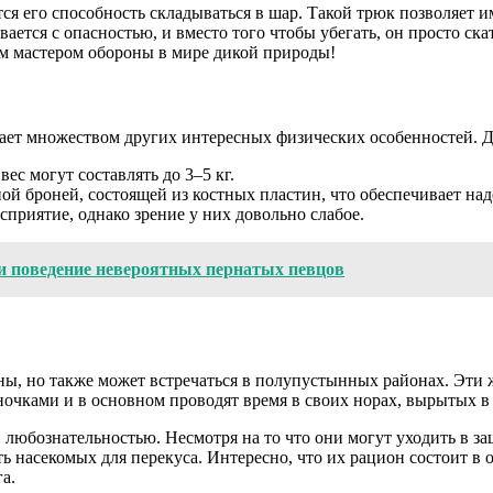
ся его способность складываться в шар. Такой трюк позволяет 
вается с опасностью, и вместо того чтобы убегать, он просто ска
им мастером обороны в мире дикой природы!
дает множеством других интересных физических особенностей. Д
ес могут составлять до 3–5 кг.
й броней, состоящей из костных пластин, что обеспечивает на
приятие, однако зрение у них довольно слабое.
 и поведение невероятных пернатых певцов
ы, но также может встречаться в полупустынных районах. Эти ж
ками и в основном проводят время в своих норах, вырытых в зе
 любознательностью. Несмотря на то что они могут уходить в за
ть насекомых для перекуса. Интересно, что их рацион состоит в
а.