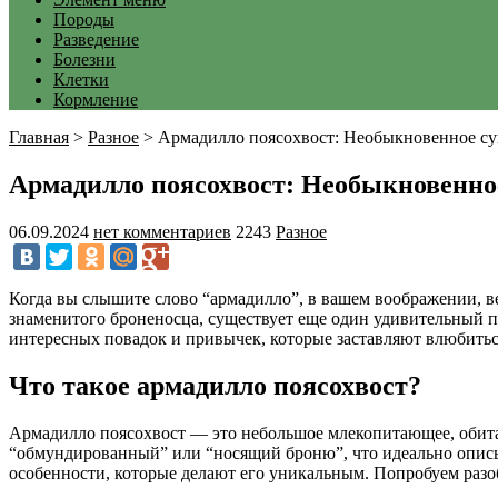
Породы
Разведение
Болезни
Клетки
Кормление
Главная
>
Разное
>
Армадилло поясохвост: Необыкновенное су
Армадилло поясохвост: Необыкновенно
06.09.2024
нет комментариев
2243
Разное
Когда вы слышите слово “армадилло”, в вашем воображении, в
знаменитого броненосца, существует еще один удивительный пр
интересных повадок и привычек, которые заставляют влюбиться
Что такое армадилло поясохвост?
Армадилло поясохвост — это небольшое млекопитающее, обита
“обмундированный” или “носящий броню”, что идеально описыв
особенности, которые делают его уникальным. Попробуем разоб