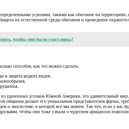
 определенными угрозами, такими как обитание на территориях,
. Защита их естественной среды обитания и проведение охранит
рмить, чтобы они были счастливы?
олько способов, как это можно сделать:
ы и защита редких видов.
азнообразия.
зрушения.
е из удаленных уголков Южной Америки, это удивительный мир,
особ общения делают его уникальным представителем фауны, тр
ем и экосистеме, в которой все мы живем. Так что, если у вас б
 друзьями, чтобы они тоже узнали о чудесном армадилло поясохво