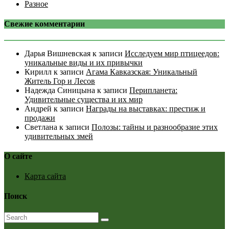
Разное
Свежие комментарии
Дарья Вишневская
к записи
Исследуем мир птицеедов:
уникальные виды и их привычки
Кирилл
к записи
Агама Кавказская: Уникальный
Житель Гор и Лесов
Надежда Синицына
к записи
Перипланета:
Удивительные существа и их мир
Андрей
к записи
Награды на выставках: престиж и
продажи
Светлана
к записи
Полозы: тайны и разнообразие этих
удивительных змей
О сайте
Карта сайта
Поиск