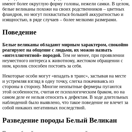
имеют более округлую форму головы, нежели самки. В целом,
белые великаны похожи на своих родственников – цветных
фландров, но могут похвастаться большей аккуратностью и
изящностью, в ряде случаев – более мелкими размерами.
Поведение
Белые великаны обладают мирным характером, спокойно
реагируют на общение с людьми, их можно назвать
«интеллигентной» породой.
Тем не менее, при проявлении
неуместного интереса к животному, жестоком обращении с
ним, кролик способен постоять за себя.
Некоторые особи могут «впадать в транс», застывая на месте
и устремляя взгляд в одну точку, слегка покачиваясь из
стороны в сторону. Многие неопытные фермеры пугаются
этой особенности, считая ее психологическим браком, но на
самом деле ее нельзя относить к дефектам. В ходе длительных
наблюдений было выявлено, что такое поведение не влечет за
собой никаких негативных последствий.
Разведение породы Белый Великан