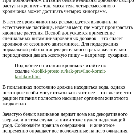
При полноценном питании белые великаны довольно быстро
растут и крепнут – так, масса тела четырехмесячного
крольчонка может достигать четырех килограмм.
В летнее время животных рекомендуется выводить на
естественные пастбища, избегая мест, где могут произрастать
ядовитые растения. Весной допускается применение
специальных витаминизированных добавок – это спасет
кроликов от сезонного авитаминоза. Для поддержания
нормальной работы пищеварительного тракта желательно
периодически давать жесткую пищу – например, сухарики.
Подробнее о питании кроликов читайте по
ссылке
//kroliki-prosto.ru/kak-pravilno-kormit-
krolikov.html
В поильниках постоянно должна находиться вода, однако
некоторые особи могут отказываться от нее – это значит, что
рацион питания полностью насыщает организм животного
жидкостью.
Зачастую белых великанов держат дома как декоративного
зверька, и в этом случае за ними тоже нужен надлежащий
уход. Соблюдайте правила содержания – и животное
непременно оправдает все возложенные на него ожидания.