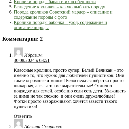
Кролики породы баран и их особенности
Разведение кроликов – какую выбрать породу
Порода кроликов Советский мардер – описание и
содержание породы с фото
Кролики породы бабочка – уход, содержание и
описание породы
Комментарии: 2
Ибрагим
:
30.08.2024 в 03:51
Классные кролики, просто супер! Белый Великан – это
именно то, что нужно для любителей пушистиков! Они
такие огромные и милые! Белоснежная шёрстка просто
шикарная, а глаза такие выразительные! Отлично
подходят для семей, особенно если есть дети. Ухаживать
за ними не так сложно, и они очень дружелюбные!
Фотки просто завораживают, хочется завести такого
пушистика!
Ответить
Аделина Смирнова
: