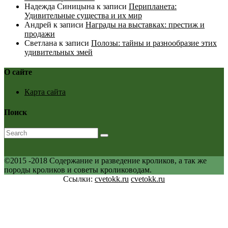
Надежда Синицына
к записи
Перипланета:
Удивительные существа и их мир
Андрей
к записи
Награды на выставках: престиж и
продажи
Светлана
к записи
Полозы: тайны и разнообразие этих
удивительных змей
О сайте
Карта сайта
Поиск
©2015 -2018 Содержание и разведение кроликов, а так же
породы кроликов и советы кролиководам.
Ссылки:
cvetokk.ru
cvetokk.ru