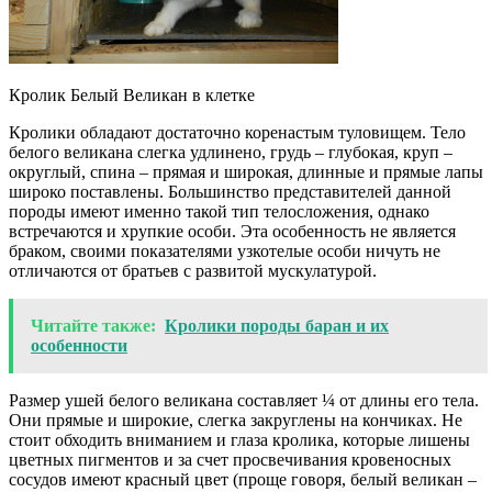
Кролик Белый Великан в клетке
Кролики обладают достаточно коренастым туловищем. Тело
белого великана слегка удлинено, грудь – глубокая, круп –
округлый, спина – прямая и широкая, длинные и прямые лапы
широко поставлены. Большинство представителей данной
породы имеют именно такой тип телосложения, однако
встречаются и хрупкие особи. Эта особенность не является
браком, своими показателями узкотелые особи ничуть не
отличаются от братьев с развитой мускулатурой.
Читайте также:
Кролики породы баран и их
особенности
Размер ушей белого великана составляет ¼ от длины его тела.
Они прямые и широкие, слегка закруглены на кончиках. Не
стоит обходить вниманием и глаза кролика, которые лишены
цветных пигментов и за счет просвечивания кровеносных
сосудов имеют красный цвет (проще говоря, белый великан –