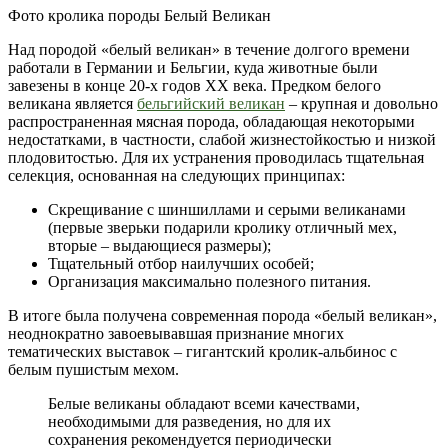
Фото кролика породы Белый Великан
Над породой «белый великан» в течение долгого времени
работали в Германии и Бельгии, куда животные были
завезены в конце 20-х годов XX века. Предком белого
великана является
бельгийский великан
– крупная и довольно
распространенная мясная порода, обладающая некоторыми
недостатками, в частности, слабой жизнестойкостью и низкой
плодовитостью. Для их устранения проводилась тщательная
селекция, основанная на следующих принципах:
Скрещивание с шиншиллами и серыми великанами
(первые зверьки подарили кролику отличный мех,
вторые – выдающиеся размеры);
Тщательный отбор наилучших особей;
Организация максимально полезного питания.
В итоге была получена современная порода «белый великан»,
неоднократно завоевывавшая признание многих
тематических выставок – гигантский кролик-альбинос с
белым пушистым мехом.
Белые великаны обладают всеми качествами,
необходимыми для разведения, но для их
сохранения рекомендуется периодически