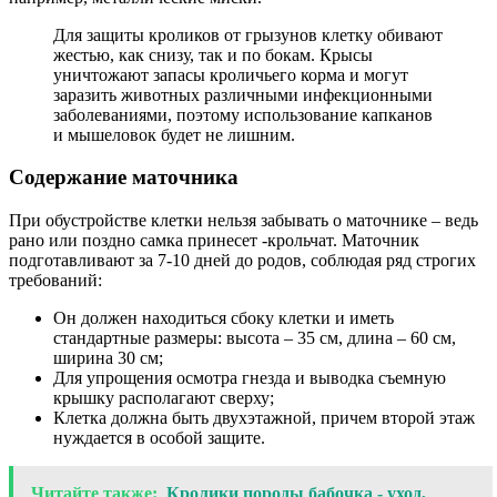
Для защиты кроликов от грызунов клетку обивают
жестью, как снизу, так и по бокам. Крысы
уничтожают запасы кроличьего корма и могут
заразить животных различными инфекционными
заболеваниями, поэтому использование капканов
и мышеловок будет не лишним.
Содержание маточника
При обустройстве клетки нельзя забывать о маточнике – ведь
рано или поздно самка принесет -крольчат. Маточник
подготавливают за 7-10 дней до родов, соблюдая ряд строгих
требований:
Он должен находиться сбоку клетки и иметь
стандартные размеры: высота – 35 см, длина – 60 см,
ширина 30 см;
Для упрощения осмотра гнезда и выводка съемную
крышку располагают сверху;
Клетка должна быть двухэтажной, причем второй этаж
нуждается в особой защите.
Читайте также:
Кролики породы бабочка - уход,