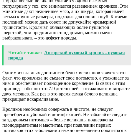
Порода «белый великан» считается одной из самых
популярных у тех, кто занимается разведением кроликов. Эти
животные дают нежнейшее мясо, а их шкура, которая имеет
весьма крупные размеры, подходит для пошива шуб. Касаемо
последней можно дать совет: не допускайте чрезмерной
пушистости. Крольчат, обладающих более пушистой
шерсткой, чем предписано стандартами, можно смело
выбраковывать – это дефект породы.
Читайте также:
Ангорский пуховый кролик - пуховая
порода
Одним из главных достоинств белых великанов является тот
факт, что крольчиха не съедает свое потомство, а ухаживает за
ним и обеспечивает полноценное кормление. В связи с этим
приплод – обычно это 7-9 детенышей – отсаживают в возрасте
двух месяцев. Как раз в это время самка белого великана
прекращает вскармливание.
Кроликов необходимо содержать в чистоте, не следует
пренебрегать уборкой и дезинфекцией. Не забывайте следить
за здоровьем питомцев – белые великаны подвержены
плододерматитам и маститам, при появлении первых
признаков этих заболеваний нужно немедленно обратиться к