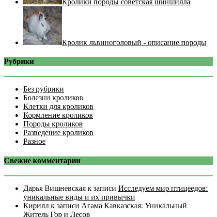
Кролики породы советская шиншилла
Кролик львиноголовый - описание породы
Рубрики
Без рубрики
Болезни кроликов
Клетки для кроликов
Кормление кроликов
Породы кроликов
Разведение кроликов
Разное
Свежие комментарии
Дарья Вишневская
к записи
Исследуем мир птицеедов:
уникальные виды и их привычки
Кирилл
к записи
Агама Кавказская: Уникальный
Житель Гор и Лесов