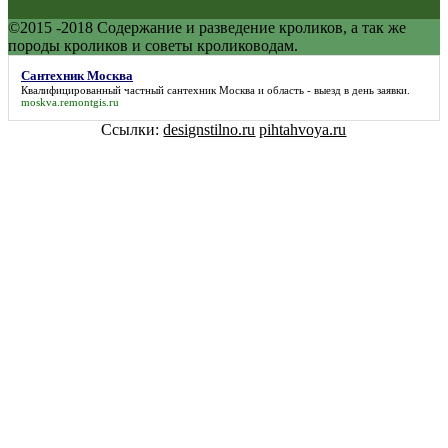
©2015 -2018 Содержание и разведение кроликов, а так же
породы кроликов и советы кролиководам.
Сантехник Москва
Квалифицированный частный
сантехник Москва
и область - выезд в день заявки.
moskva.remontgis.ru
Ссылки:
designstilno.ru
pihtahvoya.ru