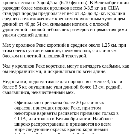
кролик весом от 3 до 4,5 кг (6-10 фунтов). В Великобритании
разводят более мелких кроликов весом 3-3,5 кг, а в США
стандарт породы предполагает вес от 3,5 до 4,5 кг. Кролики
среднего телосложения с крепким скругленным туловищем
длиной от 40 до 54 см, сильными ногами, с плоской
удлиненной головой небольших размеров и прямостоящими
ушами средней длины.
Мех у кроликов Рекс короткий в среднем около 1,25 см, при
этом очень густой и мягкий, шелковистый, с отличным
блеском и плотной плюшевой текстурой.
Усы у кроликов Рекс короткие, могут выглядеть слабыми, как
бы недоразвитыми, и искривляться по всей длине.
Недостатки, недопустимые для породы: вес менее 3,5 кг и
более 5,5 кг, опущенные уши длиной более 13 см, редкий,
свалявшийся, некачественный мех.
Официально признаны более 20 различных
окрасов, присущих породе Рекс, при этом
некоторые варианты расцветки признаны только в
США, или только в Великобритании. Наиболее
широко распространены и признаются во всем
мире следующие окрасы: красно-коричневый