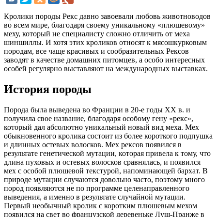
Кролики породы Рекс давно завоевали любовь животноводов
во всем мире, благодаря своему уникальному «плюшевому»
меху, который не специалисту сложно отличить от меха
шиншиллы. И хотя этих кроликов относят к мясошкурковым
породам, все чаще красивых и сообразительных Рексов
заводят в качестве домашних питомцев, а особо интересных
особей регулярно выставляют на международных выставках.
История породы
Порода была выведена во Франции в 20-е годы XX в. и
получила свое название, благодаря особому гену «рекс»,
который дал абсолютно уникальный новый вид меха. Мех
обыкновенного кролика состоит из более короткого подпушка
и длинных остевых волосков. Мех рексов появился в
результате генетической мутации, которая привела к тому, что
длина пуховых и остевых волосков сравнялась, и появился
мех с особой плюшевой текстурой, напоминающей бархат. В
природе мутации случаются довольно часто, поэтому много
пород появляются не по программе целенаправленного
выведения, а именно в результате случайной мутации.
Первый необычный кролик с коротким плюшевым мехом
появился на свет во французской деревеньке Луш-Пранже в