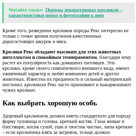
Читайте также:
Породы декоративных кроликов –
характеристики пород и фотографии к ним
Кроме того, разведение кроликов породы Рекс интересно не
только с точки зрения получения качественных
дорогостоящих шкурок и мяса.
Кролики Рекс обладают высоким для этих животных
интеллектом и спокойным темпераментом
, благодаря чему
растет их популярность как домашних питомцев. Эти
кролики, кроме своего симпатичного внешнего вида, имеют
уживчивый характер и любят компанию детей и других
животных. Известна их преданность и сильный материнский
инстинкт, крольчихи Рекс часто принимают и выкармливают
чужих крольчат.
Как выбрать хорошую особь
Здоровый крольчонок должен иметь стандартную для породу
форму туловища и головы, крепкий костяк. Глаза живые и
блестящие, носик сухой, уши и хвостик чистые, лапы крепкие
– если крольчонка взять за загривок, тельце должно