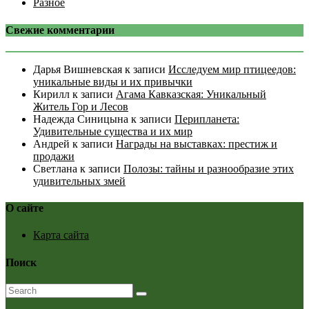
Разное
Свежие комментарии
Дарья Вишневская
к записи
Исследуем мир птицеедов:
уникальные виды и их привычки
Кирилл
к записи
Агама Кавказская: Уникальный
Житель Гор и Лесов
Надежда Синицына
к записи
Перипланета:
Удивительные существа и их мир
Андрей
к записи
Награды на выставках: престиж и
продажи
Светлана
к записи
Полозы: тайны и разнообразие этих
удивительных змей
О сайте
Карта сайта
Поиск