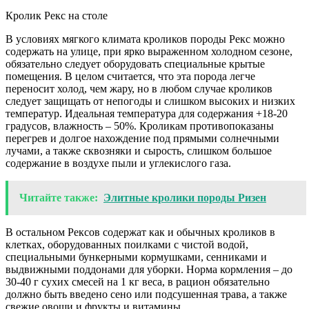
Кролик Рекс на столе
В условиях мягкого климата кроликов породы Рекс можно
содержать на улице, при ярко выраженном холодном сезоне,
обязательно следует оборудовать специальные крытые
помещения. В целом считается, что эта порода легче
переносит холод, чем жару, но в любом случае кроликов
следует защищать от непогоды и слишком высоких и низких
температур. Идеальная температура для содержания +18-20
градусов, влажность – 50%. Кроликам противопоказаны
перегрев и долгое нахождение под прямыми солнечными
лучами, а также сквозняки и сырость, слишком большое
содержание в воздухе пыли и углекислого газа.
Читайте также:
Элитные кролики породы Ризен
В остальном Рексов содержат как и обычных кроликов в
клетках, оборудованных поилками с чистой водой,
специальными бункерными кормушками, сенниками и
выдвижными поддонами для уборки. Норма кормления – до
30-40 г сухих смесей на 1 кг веса, в рацион обязательно
должно быть введено сено или подсушенная трава, а также
свежие овощи и фрукты и витамины.