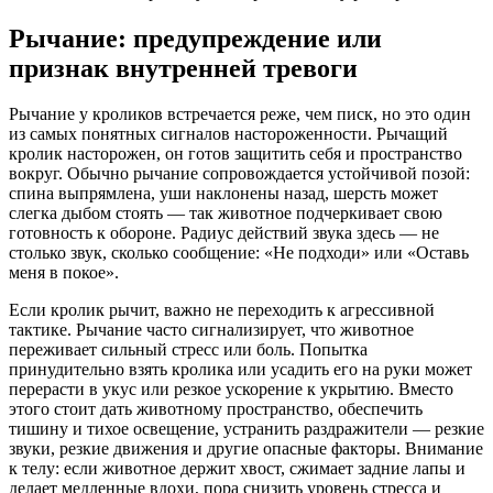
Рычание: предупреждение или
признак внутренней тревоги
Рычание у кроликов встречается реже, чем писк, но это один
из самых понятных сигналов настороженности. Рычащий
кролик насторожен, он готов защитить себя и пространство
вокруг. Обычно рычание сопровождается устойчивой позой:
спина выпрямлена, уши наклонены назад, шерсть может
слегка дыбом стоять — так животное подчеркивает свою
готовность к обороне. Радиус действий звука здесь — не
столько звук, сколько сообщение: «Не подходи» или «Оставь
меня в покое».
Если кролик рычит, важно не переходить к агрессивной
тактике. Рычание часто сигнализирует, что животное
переживает сильный стресс или боль. Попытка
принудительно взять кролика или усадить его на руки может
перерасти в укус или резкое ускорение к укрытию. Вместо
этого стоит дать животному пространство, обеспечить
тишину и тихое освещение, устранить раздражители — резкие
звуки, резкие движения и другие опасные факторы. Внимание
к телу: если животное держит хвост, сжимает задние лапы и
делает медленные вдохи, пора снизить уровень стресса и