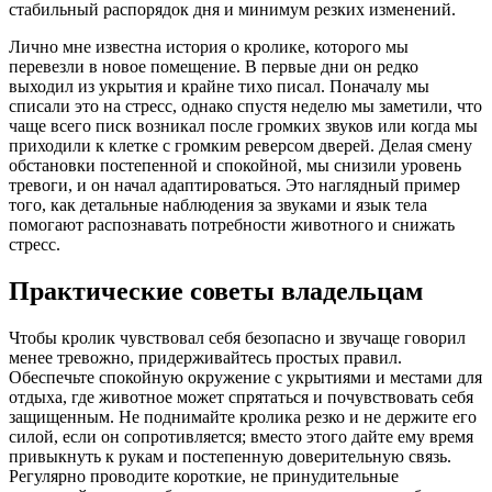
стабильный распорядок дня и минимум резких изменений.
Лично мне известна история о кролике, которого мы
перевезли в новое помещение. В первые дни он редко
выходил из укрытия и крайне тихо писал. Поначалу мы
списали это на стресс, однако спустя неделю мы заметили, что
чаще всего писк возникал после громких звуков или когда мы
приходили к клетке с громким реверсом дверей. Делая смену
обстановки постепенной и спокойной, мы снизили уровень
тревоги, и он начал адаптироваться. Это наглядный пример
того, как детальные наблюдения за звуками и язык тела
помогают распознавать потребности животного и снижать
стресс.
Практические советы владельцам
Чтобы кролик чувствовал себя безопасно и звучаще говорил
менее тревожно, придерживайтесь простых правил.
Обеспечьте спокойную окружение с укрытиями и местами для
отдыха, где животное может спрятаться и почувствовать себя
защищенным. Не поднимайте кролика резко и не держите его
силой, если он сопротивляется; вместо этого дайте ему время
привыкнуть к рукам и постепенную доверительную связь.
Регулярно проводите короткие, не принудительные