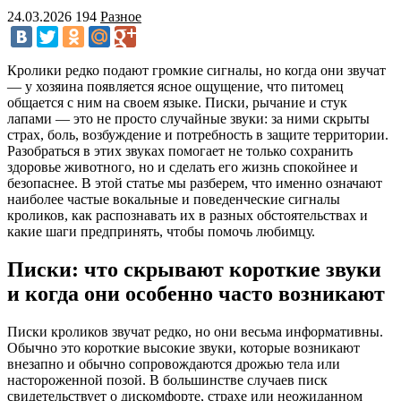
24.03.2026
194
Разное
Кролики редко подают громкие сигналы, но когда они звучат
— у хозяина появляется ясное ощущение, что питомец
общается с ним на своем языке. Писки, рычание и стук
лапами — это не просто случайные звуки: за ними скрыты
страх, боль, возбуждение и потребность в защите территории.
Разобраться в этих звуках помогает не только сохранить
здоровье животного, но и сделать его жизнь спокойнее и
безопаснее. В этой статье мы разберем, что именно означают
наиболее частые вокальные и поведенческие сигналы
кроликов, как распознавать их в разных обстоятельствах и
какие шаги предпринять, чтобы помочь любимцу.
Писки: что скрывают короткие звуки
и когда они особенно часто возникают
Писки кроликов звучат редко, но они весьма информативны.
Обычно это короткие высокие звуки, которые возникают
внезапно и обычно сопровождаются дрожью тела или
настороженной позой. В большинстве случаев писк
свидетельствует о дискомфорте, страхе или неожиданном