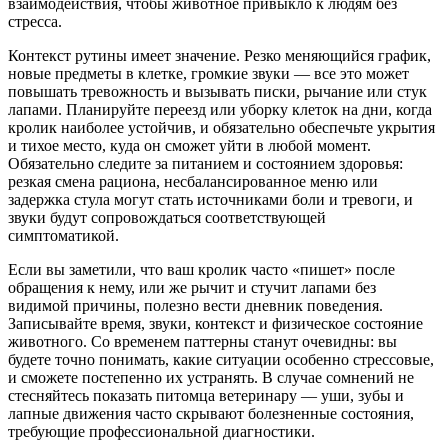
взаимодействия, чтобы животное привыкло к людям без
стресса.
Контекст рутины имеет значение. Резко меняющийся график,
новые предметы в клетке, громкие звуки — все это может
повышать тревожность и вызывать писки, рычание или стук
лапами. Планируйте переезд или уборку клеток на дни, когда
кролик наиболее устойчив, и обязательно обеспечьте укрытия
и тихое место, куда он сможет уйти в любой момент.
Обязательно следите за питанием и состоянием здоровья:
резкая смена рациона, несбалансированное меню или
задержка стула могут стать источниками боли и тревоги, и
звуки будут сопровождаться соответствующей
симптоматикой.
Если вы заметили, что ваш кролик часто «пишет» после
обращения к нему, или же рычит и стучит лапами без
видимой причины, полезно вести дневник поведения.
Записывайте время, звуки, контекст и физическое состояние
животного. Со временем паттерны станут очевидны: вы
будете точно понимать, какие ситуации особенно стрессовые,
и сможете постепенно их устранять. В случае сомнений не
стесняйтесь показать питомца ветеринару — уши, зубы и
лапные движения часто скрывают болезненные состояния,
требующие профессиональной диагностики.