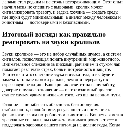
лапами стал редким и не столь настораживающим. Этот опыт
научил меня не спешить с выводами: кролик может
сигнализировать тревогу, и задача хозяина — создать среду,
где звуки будут минимальными, а диалог между человеком и
животным — достоверными и безопасными.
Итоговый взгляд: как правильно
реагировать на звуки кроликов
Звуки кроликов — это не набор случайных шумов, а система
сигналов, позволяющая понять внутренний мир животного.
Внимательное слежение за писками, рычанием и стуком лап
помогает различать страх, боль и потребность в защите.
Учитесь читать сочетание звука и языка тела, и вы будете
замечать тонкие намеки раньше, чем они перерастут в
стрессовую реакцию. Ваш кролик ответит на вашу заботу,
доверие и чуткое отношение — и этот взаимный диалог
станет самым ярким признаком того, что вы на верном пути.
Главное — не забывать об основах благополучия:
стабильность, спокойствие, регулярность и внимание к
физиологическим потребностям животного. Вовремя заметив
тревожные сигналы, вы сможете минимизировать стресс и
поддержать здоровье вашего питомца на долгие годы. Когда