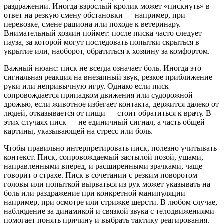
раздражении. Иногда взрослый кролик может «пискнуть» в
ответ на резкую смену обстановки — например, при
перевозке, смене рациона или походе к ветеринару.
Внимательный хозяин поймет: после писка часто следует
пауза, за которой могут последовать попытки скрыться в
укрытие или, наоборот, обратиться к хозяину за комфортом.
Важный нюанс: писк не всегда означает боль. Иногда это
сигнальная реакция на внезапный звук, резкое приближение
руки или непривычную игру. Однако если писк
сопровождается припадком движения или судорожной
дрожью, если животное избегает контакта, держится далеко от
людей, отказывается от пищи — стоит обратиться к врачу. В
этих случаях писк — не единичный сигнал, а часть общей
картины, указывающей на стресс или боль.
Чтобы правильно интерпретировать писк, полезно учитывать
контекст. Писк, сопровождаемый застылой позой, ушами,
направленными вперед, и расширенными зрачками, чаще
говорит о страхе. Писк в сочетании с резким поворотом
головы или попыткой вырваться из рук может указывать на
боль или раздражение при конкретной манипуляции —
например, при осмотре или стрижке шерсти. В любом случае,
наблюдение за динамикой и связкой звука с телодвижениями
помогает понять причину и выбрать тактику реагирования.