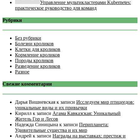
Управление мультикластерами Kubernetes:
практическое руководство для команд
Рубрики
Без рубрики
Болезни кроликов
Клетки для кроликов
Кормление кроликов
Породы кроликов
Разведение кроликов
Разное
Свежие комментарии
Дарья Вишневская
к записи
Исследуем мир птицеедов:
уникальные виды и их привычки
Кирилл
к записи
Агама Кавказская: Уникальный
Житель Гор и Лесов
Надежда Синицына
к записи
Перипланета:
Удивительные существа и их мир
Андрей
к записи
Награды на выставках: престиж и