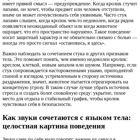
имеет прямой смысл — предупреждение. Когда кролик стучит
лапами, он хочет, чтобы предмет или человек отступили,
иначе он может почувствовать себя уязвимым. Часто стук
лапами слышен, когда кролик чем-то недоволен, когда рядом
появляется неожиданный объект или когда животное
ощущает, что его пространство нарушено. Такое поведение
носит защитный характер и не обязательно связано с болью —
иногда это просто сигнал «остановись, я здесь».
Важно наблюдать за сочетанием стука и других признаков
тела. Это поможет понять, чем именно недоволен кролик:
креслом, клеткой, новым запахом или шумом. Например, если
стук сопровождается настороженными ушами, приподнятой
спиной и взглядом, устремленным в сторону источника
раздражения, значит, животное пытается отреагировать на
конкретную угрозу. В таком случае лучше убрать источник
стресса и создать более спокойную среду: укрытие, тихое
место для отдыха и стабильный график, чтобы кролик
чувствовал себя в безопасности.
Как звуки сочетаются с языком тела:
целостная картина поведения
Звуки сами по себе мало говорят; важнее их смысл в