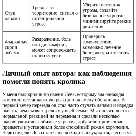
Уберите источник
Тревога за
угрозы, создайте
Стук
территорию, сигнал о
безопасное укрытие,
лапами
потенциальной
минимизируйте резкие
угрозе
движения
Проверить
Раздражение, боль
Фырканье/
самочувствие,
или дискомфорт;
скрип
возможно лечение
может сопровождать
зубами
боли; аккуратно снять
попытку уйти
стресс
Личный опыт автора: как наблюдения
помогли понять кролика
У меня был кролик по имени Лёва, которому мы однажды
заметили нестандартную реакцию на смену обстановки. В
первый вечер переезда он стал часто стучать лапами и изредка
рычать, чем вызвал тревогу у всей семьи. Мы посчитали это
нормальной реакцией на перемены и сделали несколько
шагов: уложили любимые укрытия, добавили привычные
предметы и установили более спокойный режим кормления.
Через неделю Лёва стал чаще выходить из укрытия, а его стук