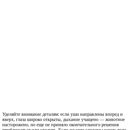
Уделяйте внимание деталям: если уши направлены вперед и
вверх, глаза широко открыты, дыхание учащено — животное
насторожено, но еще не приняло окончательного решения
приближаться или уходить. Если же уши сложены книзу, тело