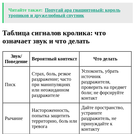
Читайте также:
Попугай ара гиацинтовый: король
тропиков и дружелюбный спутник
Таблица сигналов кролика: что
означает звук и что делать
Звук/
Вероятный контекст
Что делать
Поведение
Успокоить, убрать
Страх, боль, резкое
источник
раздражение; часто
раздражителя,
Писк
при манипуляциях
проверить на предмет
или неожиданном
боли; не форсируйте
раздражителе
контакт
Дайте пространство,
Настороженность,
устраните
попытка защитить
Рычание
раздражитель, не
территорию, боль или
принуждайте к
тревога
контакту