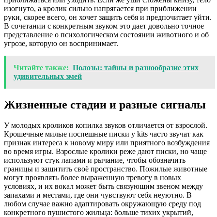
изогнуто, а кролик сильно напрягается при приближении
руки, скорее всего, он хочет защить себя и предпочитает уйти.
В сочетании с конкретным звуком это дает довольно точное
представление о психологическом состоянии животного и об
угрозе, которую он воспринимает.
Читайте также:
Полозы: тайны и разнообразие этих
удивительных змей
Жизненные стадии и разные сигналы
У молодых кроликов копилка звуков отличается от взрослой.
Крошечные милые поспешные писки у kits часто звучат как
признак интереса к новому миру или приятного возбуждения
во время игры. Взрослые кролики реже дают писки, но чаще
используют стук лапами и рычание, чтобы обозначить
границы и защитить своё пространство. Пожилые животные
могут проявлять более выраженную тревогу в новых
условиях, и их вокал может быть связующим звеном между
запахами и местами, где они чувствуют себя неуютно. В
любом случае важно адаптировать окружающую среду под
конкретного пушистого жильца: больше тихих укрытий,