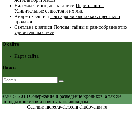
Житель Гор и Лесов
Надежда Синицына
к записи
Перипланета:
Удивительные существа и их мир
Андрей
к записи
Награды на выставках: престиж и
продажи
Светлана
к записи
Полозы: тайны и разнообразие этих
удивительных змей
О сайте
Карта сайта
Поиск
©2015 -2018 Содержание и разведение кроликов, а так же
породы кроликов и советы кролиководам.
Ссылки:
moretraveler.com
chudovanna.ru