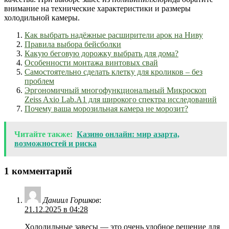
внимание на технические характеристики и размеры
холодильной камеры.
Как выбрать надёжные расширители арок на Ниву
Правила выбора бейсболки
Какую беговую дорожку выбрать для дома?
Особенности монтажа винтовых свай
Самостоятельно сделать клетку для кроликов – без
проблем
Эргономичный многофункциональный Микроскоп
Zeiss Axio Lab.A1 для широкого спектра исследований
Почему ваша морозильная камера не морозит?
Читайте также:
Казино онлайн: мир азарта,
возможностей и риска
1 комментарий
Даниил Горшков
:
21.12.2025 в 04:28
Холодильные завесы — это очень удобное решение для