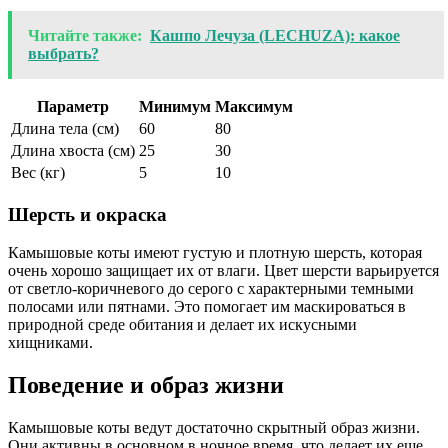
Читайте также:
Кашпо Лечуза (LECHUZA): какое
выбрать?
Параметр
Минимум
Максимум
Длина тела (см)
60
80
Длина хвоста (см)
25
30
Вес (кг)
5
10
Шерсть и окраска
Камышовые коты имеют густую и плотную шерсть, которая
очень хорошо защищает их от влаги. Цвет шерсти варьируется
от светло-коричневого до серого с характерными темными
полосами или пятнами. Это помогает им маскироваться в
природной среде обитания и делает их искусными
хищниками.
Поведение и образ жизни
Камышовые коты ведут достаточно скрытный образ жизни.
Они активны в основном в ночное время, что делает их еще