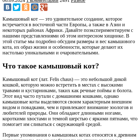
06.09.2024
1 комментарий
2491
Разное
Камышовый кот — это удивительное создание, которое
встречается в восточной части Европы, а также в Азии и
некоторых районах Африки. Давайте поэкспериментируем с
нашими представлениями об этом интересном хищнике. В
этой статье мы подробно обсудим размеры и вес камышового
кота, их образ жизни и особенности, которые делают их
настолько уникальными и очаровательными.
Что такое камышовый кот?
Камышовый кот (лат. Felis chaus) — это небольшой дикой
кошкой, которую можно встретить в местах с высокими
травами и кустарниками, таких как речные поймы и болота.
Этот вид часто путали с домашними кошками, однако
камышовые коты выделяются своим характерным внешним
видом и повадками, чем и привлекают внимание зоологов и
любителей природы. Они обладают длинными ногами,
короткими хвостами и темной шерстью с яркими пятнами, что
помогает им сливаться с окружающей средой.
Первые упоминания о камышовых котах относятся к древним