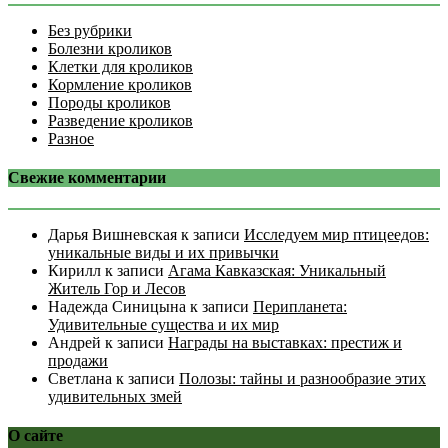
Без рубрики
Болезни кроликов
Клетки для кроликов
Кормление кроликов
Породы кроликов
Разведение кроликов
Разное
Свежие комментарии
Дарья Вишневская
к записи
Исследуем мир птицеедов:
уникальные виды и их привычки
Кирилл
к записи
Агама Кавказская: Уникальный
Житель Гор и Лесов
Надежда Синицына
к записи
Перипланета:
Удивительные существа и их мир
Андрей
к записи
Награды на выставках: престиж и
продажи
Светлана
к записи
Полозы: тайны и разнообразие этих
удивительных змей
О сайте