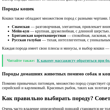
Породы кошек
Кошки также обладают множеством пород с разными чертами. В
Сиамская
— разговорчивая, элегантная, привлекает вни
Мейн-кун
— крупная, дружелюбная, с длинной шерстью.
Британская короткошерстная
— спокойная, ласковая, п
Русская голубая
— тихая, интеллигентная, с уникальны
Каждая порода имеет свои плюсы и минусы, и выбор кошки — и
Читайте также:
К какому массажисту обратиться при бо
Породы домашних животных помимо собак и ко
Помимо привычных питомцев, множество пород существует сре
сирийский и карликовый. Красивых рыбок, таких как золотая р
Как правильно выбирать породу? Совет
Очень часто владение определённой породой становится не тол