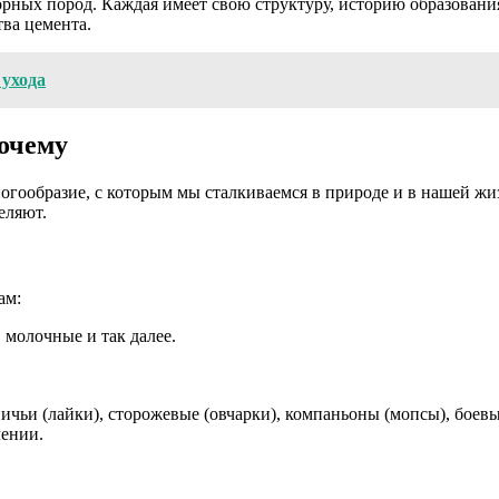
 горных пород. Каждая имеет свою структуру, историю образован
тва цемента.
 ухода
почему
огообразие, с которым мы сталкиваемся в природе и в нашей жи
еляют.
ам:
 молочные и так далее.
чьи (лайки), сторожевые (овчарки), компаньоны (мопсы), боевые
лении.