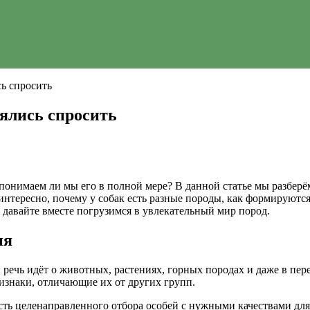
сь спросить
оялись спросить
 понимаем ли мы его в полной мере? В данной статье мы разберё
интересно, почему у собак есть разные породы, как формируютс
 и давайте вместе погрузимся в увлекательный мир пород.
ия
: речь идёт о животных, растениях, горных породах и даже в пе
изнаки, отличающие их от других групп.
ть целенаправленного отбора особей с нужными качествами для