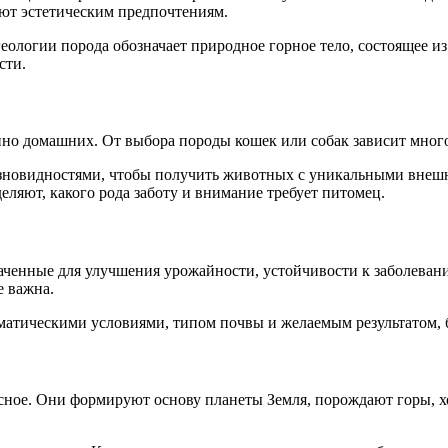
ают эстетическим предпочтениям.
геологии порода обозначает природное горное тело, состоящее 
сти.
но домашних. От выбора породы кошек или собак зависит многое
зновидностями, чтобы получить животных с уникальными внешн
деляют, какого рода заботу и внимание требует питомец.
ченные для улучшения урожайности, устойчивости к заболевани
е важна.
тическими условиями, типом почвы и желаемым результатом, буд
есное. Они формируют основу планеты Земля, порождают горы, х