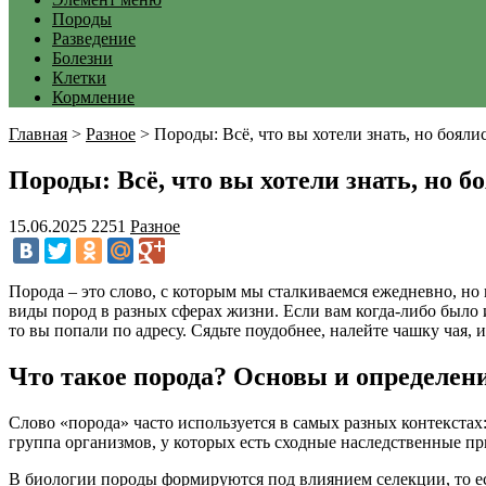
Породы
Разведение
Болезни
Клетки
Кормление
Главная
>
Разное
>
Породы: Всё, что вы хотели знать, но бояли
Породы: Всё, что вы хотели знать, но б
15.06.2025
2251
Разное
Порода – это слово, с которым мы сталкиваемся ежедневно, но
виды пород в разных сферах жизни. Если вам когда-либо было 
то вы попали по адресу. Сядьте поудобнее, налейте чашку чая,
Что такое порода? Основы и определен
Слово «порода» часто используется в самых разных контекстах
группа организмов, у которых есть сходные наследственные пр
В биологии породы формируются под влиянием селекции, то ес