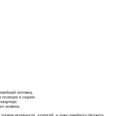
емейный питомец.
в полиции и охране.
 квартире.
го хозяина.
 уровня активности, аллергий, и даже семейного бюджета.