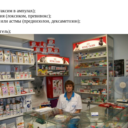
аксим в ампулах);
я (локсиком, превивокс);
или астмы (преднизолон, дексаметозон);
гель);