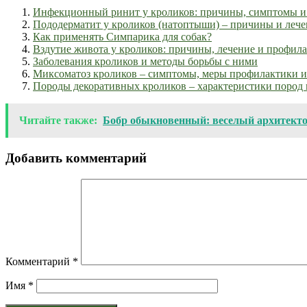
Инфекционный ринит у кроликов: причины, симптомы и 
Пододерматит у кроликов (натоптыши) – причины и лече
Как применять Симпарика для собак?
Вздутие живота у кроликов: причины, лечение и профил
Заболевания кроликов и методы борьбы с ними
Миксоматоз кроликов – симптомы, меры профилактики и
Породы декоративных кроликов – характеристики пород 
Читайте также:
Бобр обыкновенный: веселый архитекто
Добавить комментарий
Комментарий
*
Имя
*