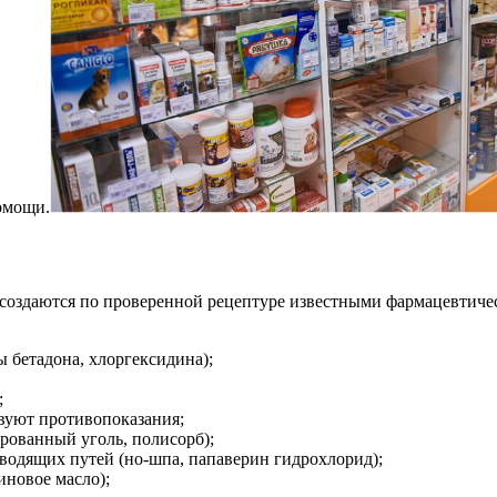
омощи.
создаются по проверенной рецептуре известными фармацевтиче
 бетадона, хлоргексидина);
;
твуют противопоказания;
рованный уголь, полисорб);
одящих путей (но-шпа, папаверин гидрохлорид);
иновое масло);