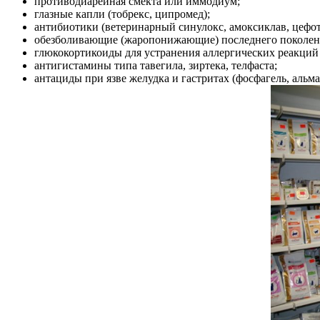
противодиарейная смекта или иммодиум;
глазные капли (тобрекс, ципромед);
антибиотики (ветеринарный синулокс, амоксиклав, цефот
обезболивающие (жаропонижающие) последнего поколени
глюкокортикоиды для устранения аллергических реакций 
антигистамины типа тавегила, зиртека, телфаста;
антациды при язве желудка и гастритах (фосфагель, альма