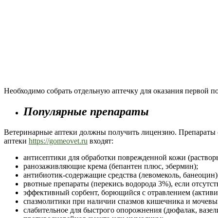
Необходимо собрать отдельную аптечку для оказания первой п
Популярные препараты
Ветеринарные аптеки должны получить лицензию. Препараты 
аптеки
https://gomeovet.ru
входят:
антисептики для обработки поврежденной кожи (растворы
ранозаживляющие крема (бепантен плюс, эбермин);
антибиотик-содержащие средства (левомеколь, банеоцин)
рвотные препараты (перекись водорода 3%), если отсутс
эффективный сорбент, борющийся с отравлением (активи
спазмолитики при наличии спазмов кишечника и мочевыв
слабительное для быстрого опорожнения (дюфалак, вазел