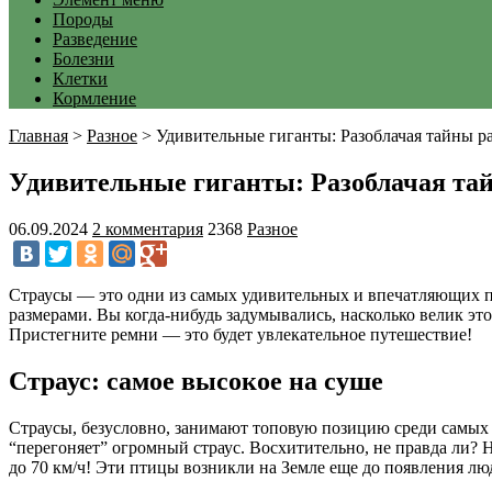
Породы
Разведение
Болезни
Клетки
Кормление
Главная
>
Разное
>
Удивительные гиганты: Разоблачая тайны р
Удивительные гиганты: Разоблачая тай
06.09.2024
2 комментария
2368
Разное
Страусы — это одни из самых удивительных и впечатляющих пт
размерами. Вы когда-нибудь задумывались, насколько велик это
Пристегните ремни — это будет увлекательное путешествие!
Страус: самое высокое на суше
Страусы, безусловно, занимают топовую позицию среди самых вы
“перегоняет” огромный страус. Восхитительно, не правда ли? 
до 70 км/ч! Эти птицы возникли на Земле еще до появления люд