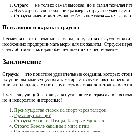
Страус — не только самая высокая, но и самая тяжелая пт
Несмотря на свои большие размеры, страус не умеет летат
Страусы имеют экстремально большие глаза — их размер 
Популяция и охрана страусов
Несмотря на их огромные размеры, популяция страусов сталкива
необходимо предпринимать меры для их защиты. Страусы играю
среду обитания, которая обеспечивает их существование.
Заключение
Страусы— это поистине удивительные создания, которых стои
их уникальными существами, которые заслуживают нашего вни
многих народов, а у нас с вами есть возможность только восхи
Пусть следующий раз, когда вы услышите о страусах, вы вспом
но и невероятно интересные!
Преимущества ставок на спорт через телефон
Где живут клещи?
Страусы Африки: Птицы, Которые Удивляют
Страус: Король саванны в мире птиц
Описание пород кроликов с фотографиями