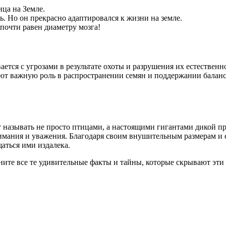
ица на Земле.
ь. Но он прекрасно адаптировался к жизни на земле.
почти равен диаметру мозга!
ется с угрозами в результате охоты и разрушения их естественн
т важную роль в распространении семян и поддержании баланса 
т называть не просто птицами, а настоящими гигантами дикой 
мания и уважения. Благодаря своим внушительным размерам и с
щаться ими издалека.
ните все те удивительные факты и тайны, которые скрывают эти