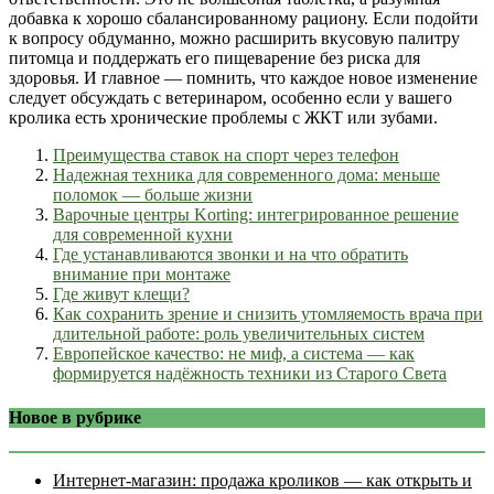
добавка к хорошо сбалансированному рациону. Если подойти
к вопросу обдуманно, можно расширить вкусовую палитру
питомца и поддержать его пищеварение без риска для
здоровья. И главное — помнить, что каждое новое изменение
следует обсуждать с ветеринаром, особенно если у вашего
кролика есть хронические проблемы с ЖКТ или зубами.
Преимущества ставок на спорт через телефон
Надежная техника для современного дома: меньше
поломок — больше жизни
Варочные центры Korting: интегрированное решение
для современной кухни
Где устанавливаются звонки и на что обратить
внимание при монтаже
Где живут клещи?
Как сохранить зрение и снизить утомляемость врача при
длительной работе: роль увеличительных систем
Европейское качество: не миф, а система — как
формируется надёжность техники из Старого Света
Новое в рубрике
Интернет‑магазин: продажа кроликов — как открыть и