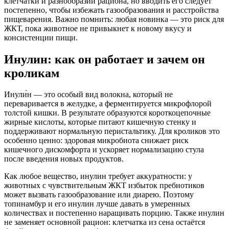
клетчатки и разнообразии рациона, но вводить его следует
постепенно, чтобы избежать газообразования и расстройства
пищеварения. Важно помнить: любая новинка — это риск для
ЖКТ, пока животное не привыкнет к новому вкусу и
консистенции пищи.
Инулин: как он работает и зачем он
кроликам
Инули́н — это особый вид волокна, который не
переваривается в желудке, а ферментируется микрофлорой
толстой кишки. В результате образуются короткоцепочные
жирные кислоты, которые питают кишечную стенку и
поддерживают нормальную перистальтику. Для кроликов это
особенно ценно: здоровая микробиота снижает риск
кишечного дискомфорта и ускоряет нормализацию стула
после введения новых продуктов.
Как любое вещество, инулин требует аккуратности: у
животных с чувствительным ЖКТ избыток пребиотиков
может вызвать газообразование или диарею. Поэтому
топинамбур и его инулин лучше давать в умеренных
количествах и постепенно наращивать порцию. Также инулин
не заменяет основной рацион: клетчатка из сена остаётся