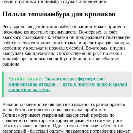
базой питания, а топинамбур служит дополнением.
Польза топинамбура для кроликов
Регулярное введение топинамбура в рацион может принести
несколько конкретных преимуществ. Во-первых, за счёт
высокого содержания клетчатки он поддерживает тщательную
работу желудочно-кишечного тракта и предотвращает запоры,
особенно у крольчат и пожилых особей. Во-вторых, инулин
выступает как пребиотик, способствующий рост полезной
микрофлоры и повышающий устойчивость к колебаниям
рациона.
Читайте также:
Экологическое фермерство:
минимизация отходов — путь к чистому полю и зрелой
экономике на земле
Важной особенностью является возможность разнообразить
меню без значительного повышения калорийности.
Топинамбур имеет умеренный сахаристый профиль по
сравнению с некоторыми корнеплодами, что снижает риск
резких скачков энергии. Однако это не означает абсолютно
безопасный «быстрый билет»: чрезмерное потребление может