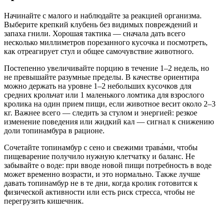
Начинайте с малого и наблюдайте за реакцией организма.
Выберите крепкий клубень без видимых повреждений и
запаха гнили. Хорошая тактика — сначала дать всего
несколько миллиметров порезанного кусочка и посмотреть,
как отреагирует стул и общее самочувствие животного.
Постепенно увеличивайте порцию в течение 1–2 недель, но
не превышайте разумные пределы. В качестве ориентира
можно держать на уровне 1–2 небольших кусочков для
средних крольчат или 1 маленького ломтика для взрослого
кролика на один прием пищи, если животное весит около 2–3
кг. Важнее всего — следить за стулом и энергией: резкое
изменение поведения или жидкий кал — сигнал к снижению
доли топинамбура в рационе.
Сочетайте топинамбур с сено и свежими трава́ми, чтобы
пищеварение получило нужную клетчатку и баланс. Не
забывайте о воде: при вводе новой пищи потребность в воде
может временно возрасти, и это нормально. Также лучше
давать топинамбур не в те дни, когда кролик готовится к
физической активности или есть риск стресса, чтобы не
перегрузить кишечник.