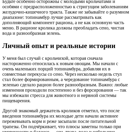
Будьте особенно осторожны с молодыми крольчатами и
особями с предрасположенностью к стригущим заболеваниям
желудочно-кишечного тракта. Также не забывайте о разумном
диапазоне: топинамбур лучше рассматривать как
дополняющий компонент рациона, а не как основную часть
меню. В рационе кролика должны преобладать сено, чистая
вода и разнообразная зелень.
Личный опыт и реальные истории
У меня был случай с крольчихой, которая сначала
настороженно относилась к новым овощам. Мы начали с
очень маленьких порций топинамбура, добавляя их в
совместные перекусы со сено. Через несколько недель стул
стал более формированным, а чередование топинамбура с
зеленью сделало рацион более разнообразным. Важно: любые
изменения проходили постепенно и без форсирования — так
мы избежали стресса для животного и нервной системы
пищеварения.
Другой знакомый держатель кроликов отметил, что после
введения топинамбура их молодые дети начали активнее
пережевывать корм и реже засыпали после питательной
трапезы. Он подчёркивает, что плюсы заметны только при
умеренности и балансе — сен, трава, вода и небольшие