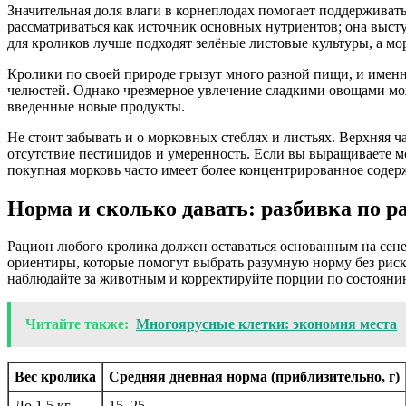
Значительная доля влаги в корнеплодах помогает поддерживат
рассматриваться как источник основных нутриентов; она выст
для кроликов лучше подходят зелёные листовые культуры, а мо
Кролики по своей природе грызут много разной пищи, и именн
челюстей. Однако чрезмерное увлечение сладкими овощами мож
введенные новые продукты.
Не стоит забывать и о морковных стеблях и листьях. Верхняя 
отсутствие пестицидов и умеренность. Если вы выращиваете м
покупная морковь часто имеет более концентрированное содерж
Норма и сколько давать: разбивка по р
Рацион любого кролика должен оставаться основанным на сен
ориентиры, которые помогут выбрать разумную норму без риск
наблюдайте за животным и корректируйте порции по состоянию
Читайте также:
Многоярусные клетки: экономия места
Вес кролика
Средняя дневная норма (приблизительно, г)
До 1,5 кг
15–25