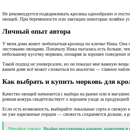
Не рекомендуется подкармливать кролика однообразно и постоя
овощей. При беременности или лактации некоторые хозяйки ус
Личный опыт автора
У меня дома живет любопытная кролица по кличке Ника. Она об
листовыми овощами. Поначалу Ника пыталась есть больше, чем 
небольшому кусочку моркови, поощряя за хорошее поведение и а
Такой подход не универсален, но он показал мне важную вещь
вашем доме всё может сложиться по аналогии — главное наблю
Как выбрать и купить морковь для кро
Качество овощей начинается с выбора на рынке или в магазине
ровная кожура свидетельствует о хорошем уходе за продукцие
Если есть возможность, выбирайте локальные сорта и свежую 
не уже нарезанные порции — свежесть сохраняется дольше, а 
Читайте также:
Выбор поставщика кормов: критерии и