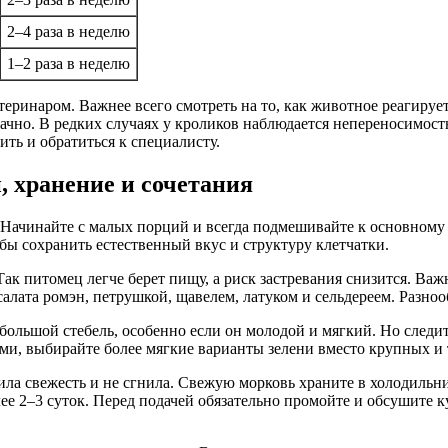
2–4 раза в неделю
1–2 раза в неделю
ринаром. Важнее всего смотреть на то, как животное реагирует
ачно. В редких случаях у кроликов наблюдается непереносимост
ть и обратиться к специалисту.
, хранение и сочетания
 Начинайте с малых порций и всегда подмешивайте к основному 
обы сохранить естественный вкус и структуру клетчатки.
ак питомец легче берет пищу, а риск застревания снизится. Важ
алата ромэн, петрушкой, щавелем, латуком и сельдереем. Разноо
ольшой стебель, особенно если он молодой и мягкий. Но следи
ами, выбирайте более мягкие варианты зелени вместо крупных и
ила свежесть и не сгнила. Свежую морковь храните в холодильни
е 2–3 суток. Перед подачей обязательно промойте и обсушите к