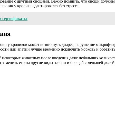
едование с другими овощами. Важно помнить, что овощи должны
шечник у кролика адаптировался без стресса.
 и сертификаты
ания
ови у кроликов может возникнуть диарея, нарушение микрофлоры
абости или апатии лучше временно исключить морковь и обратит
некоторых животных после введения даже небольших количеств
 заменить его на другие виды зелени и овощей с меньшей долей 