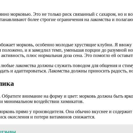
нно морковью. Это не только риск связанный с сахаром, но и в
танавливают более строгие ограничения на лакомства и полагаю
ожает морковь, особенно молодые хрустящие клубни. Я ввожу её
положено, и я замедлил темп, уменьшая порции до разумной нор
ктивность, плюс нормальная доза сена. Это помогло ей оставатьс
: любые лакомства должны служить поводом для общения и стим
дать и адаптироваться. Лакомства должны приносить радость, н
лика
. Обратите внимание на форму и цвет: морковь должна быть ярко
й и минимальном воздействии химикатов.
морковь прямо у производителя. Она обычно вкуснее и содержит
риск окисления и потери витаминов снижается.
 отзывы