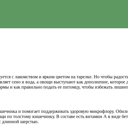
ется с лакомством и ярким цветом на тарелке. Но чтобы радост
ляет сено и вода, а овощи выступают как дополнение, которое до
нормы и как правильно подать ее питомцу, чтобы избежать лишне
ишечника и помогает поддерживать здоровую микрофлору. Обили
и по толстому кишечнику. В составе есть витамин А в виде бе
 с длинной шерстью.