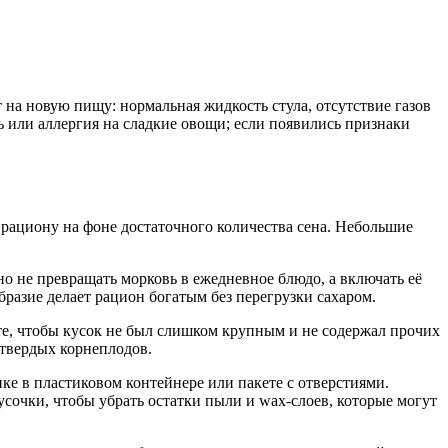
 на новую пищу: нормальная жидкость стула, отсутствие газов
ь или аллергия на сладкие овощи; если появились признаки
рациону на фоне достаточного количества сена. Небольшие
но не превращать морковь в ежедневное блюдо, а включать её
бразие делает рацион богатым без перегрузки сахаром.
те, чтобы кусок не был слишком крупным и не содержал прочих
 твердых корнеплодов.
ке в пластиковом контейнере или пакете с отверстиями.
усочки, чтобы убрать остатки пыли и wax-слоев, которые могут