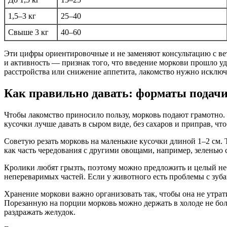
1,5–3 кг
25–40
Свыше 3 кг
40–60
Эти цифры ориентировочные и не заменяют консультацию с вете
и активность — признак того, что введение моркови прошло уд
расстройства или снижение аппетита, лакомство нужно исключи
Как правильно давать: форматы подачи
Чтобы лакомство приносило пользу, морковь подают грамотно.
кусочки лучше давать в сыром виде, без сахаров и приправ, чт
Советую резать морковь на маленькие кусочки длиной 1–2 см. Т
как часть чередования с другими овощами, например, зеленью с
Кролики любят грызть, поэтому можно предложить и целый неб
непереваримых частей. Если у животного есть проблемы с зуб
Хранение моркови важно организовать так, чтобы она не утрат
Порезанную на порции морковь можно держать в холоде не боле
раздражать желудок.