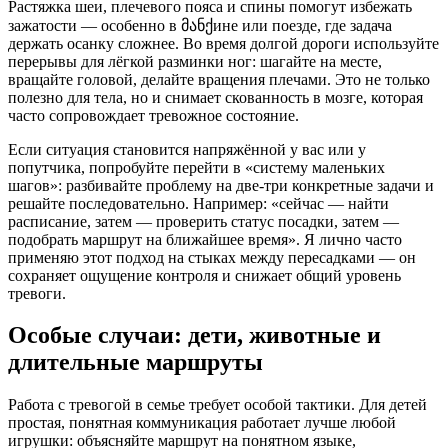
Растяжка шеи, плечевого пояса и спины помогут избежать
зажатости — особенно в მანქине или поезде, где задача
держать осанку сложнее. Во время долгой дороги используйте
перерывы для лёгкой разминки ног: шагайте на месте,
вращайте головой, делайте вращения плечами. Это не только
полезно для тела, но и снимает скованность в мозге, которая
часто сопровождает тревожное состояние.
Если ситуация становится напряжённой у вас или у
попутчика, попробуйте перейти в «систему маленьких
шагов»: разбивайте проблему на две-три конкретные задачи и
решайте последовательно. Например: «сейчас — найти
расписание, затем — проверить статус посадки, затем —
подобрать маршрут на ближайшее время». Я лично часто
применяю этот подход на стыках между пересадками — он
сохраняет ощущение контроля и снижает общий уровень
тревоги.
Особые случаи: дети, животные и
длительные маршруты
Работа с тревогой в семье требует особой тактики. Для детей
простая, понятная коммуникация работает лучше любой
игрушки: объясняйте маршрут на понятном языке,