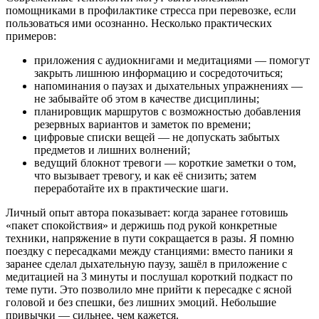
помощниками в профилактике стресса при перевозке, если
пользоваться ими осознанно. Несколько практических
примеров:
приложения с аудиокнигами и медитациями — помогут
закрыть лишнюю информацию и сосредоточиться;
напоминания о паузах и дыхательных упражнениях —
не забывайте об этом в качестве дисциплины;
планировщик маршрутов с возможностью добавления
резервных вариантов и заметок по времени;
цифровые списки вещей — не допускать забытых
предметов и лишних волнений;
ведущий блокнот тревоги — короткие заметки о том,
что вызывает тревогу, и как её снизить; затем
переработайте их в практические шаги.
Личный опыт автора показывает: когда заранее готовишь
«пакет спокойствия» и держишь под рукой конкретные
техники, напряжение в пути сокращается в разы. Я помню
поездку с пересадками между станциями: вместо паники я
заранее сделал дыхательную паузу, зашёл в приложение с
медитацией на 3 минуты и послушал короткий подкаст по
теме пути. Это позволило мне прийти к пересадке с ясной
головой и без спешки, без лишних эмоций. Небольшие
привычки — сильнее, чем кажется.