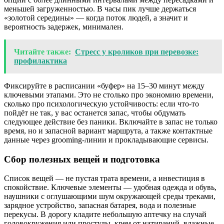
меньшей загруженностью. В часы пик лучше держаться
«золотой середины» — когда поток людей, а значит и
вероятность задержек, минимален.
Читайте также:
Стресс у кроликов при перевозке:
профилактика
Фиксируйте в расписании «буфер» на 15–30 минут между
ключевыми этапами. Это не столько про экономию времени,
сколько про психологическую устойчивость: если что-то
пойдёт не так, у вас останется запас, чтобы обдумать
следующее действие без паники. Включайте в запас не только
время, но и запасной вариант маршрута, а также контактные
данные через grooming-линии и прокладывающие сервисы.
Сбор полезных вещей и подготовка
Список вещей — не пустая трата времени, а инвестиция в
спокойствие. Ключевые элементы — удобная одежда и обувь,
наушники с оглушающими шум окружающей среды треками,
зарядное устройство, запасная батарея, вода и полезные
перекусы. В дорогу кладите небольшую аптечку на случай
головокружения или простуды, крем от натираний, влажные