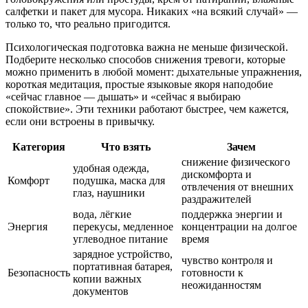
салфетки и пакет для мусора. Никаких «на всякий случай» —
только то, что реально пригодится.
Психологическая подготовка важна не меньше физической.
Подберите несколько способов снижения тревоги, которые
можно применить в любой момент: дыхательные упражнения,
короткая медитация, простые языковые якоря наподобие
«сейчас главное — дышать» и «сейчас я выбираю
спокойствие». Эти техники работают быстрее, чем кажется,
если они встроены в привычку.
Категория
Что взять
Зачем
снижение физического
удобная одежда,
дискомфорта и
Комфорт
подушка, маска для
отвлечения от внешних
глаз, наушники
раздражителей
вода, лёгкие
поддержка энергии и
Энергия
перекусы, медленное
концентрации на долгое
углеводное питание
время
зарядное устройство,
чувство контроля и
портативная батарея,
Безопасность
готовности к
копии важных
неожиданностям
документов