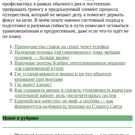
профилактику в рамках обычного дня и постепенно
превращать тревогу в предсказуемый элемент процесса
путешествия, который не мешает делу, а помогает держать
фокус на цели. В моём опыте именно системный подход к
подготовке и разумная гибкость в пути помогают оставаться
уравновешенным и продуктивным, даже если что-то идёт не
по плану.
Преимущества ставок на спорт через телефон
Надежная техника для современного дома: меньше
поломок — больше жизни
Варочные центры Korting: интегрированное решение
для современной кухни
Где устанавливаются звонки и на что обратить
внимание при монтаже
Где живут клещи?
Как сохранить зрение и снизить утомляемость врача при
длительной работе: роль увеличительных систем
Европейское качество: не миф, а система — как
формируется надёжность техники из Старого Света
Новое в рубрике