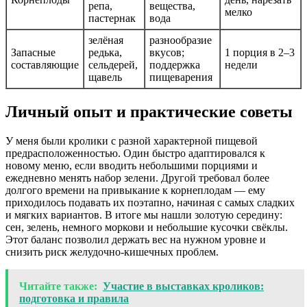
репа,
вещества,
мелко
пастернак
вода
зелёная
разнообразие
Запасные
редька,
вкусов;
1 порция в 2–3
составляющие
сельдерей,
поддержка
недели
щавель
пищеварения
Личный опыт и практические советы
У меня были кролики с разной характерной пищевой
предрасположенностью. Один быстро адаптировался к
новому меню, если вводить небольшими порциями и
ежедневно менять набор зелени. Другой требовал более
долгого времени на привыкание к корнеплодам — ему
приходилось подавать их поэтапно, начиная с самых сладких
и мягких вариантов. В итоге мы нашли золотую середину:
сен, зелень, немного моркови и небольшие кусочки свёклы.
Этот баланс позволил держать вес на нужном уровне и
снизить риск желудочно-кишечных проблем.
Читайте также:
Участие в выставках кроликов:
подготовка и правила