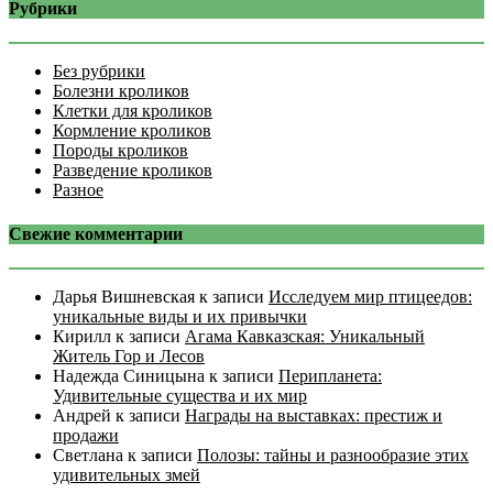
Рубрики
Без рубрики
Болезни кроликов
Клетки для кроликов
Кормление кроликов
Породы кроликов
Разведение кроликов
Разное
Свежие комментарии
Дарья Вишневская
к записи
Исследуем мир птицеедов:
уникальные виды и их привычки
Кирилл
к записи
Агама Кавказская: Уникальный
Житель Гор и Лесов
Надежда Синицына
к записи
Перипланета:
Удивительные существа и их мир
Андрей
к записи
Награды на выставках: престиж и
продажи
Светлана
к записи
Полозы: тайны и разнообразие этих
удивительных змей