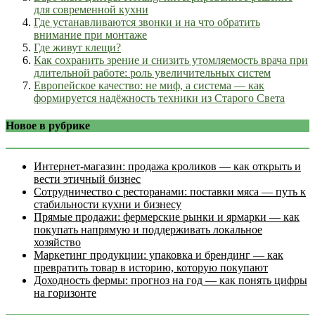
для современной кухни
Где устанавливаются звонки и на что обратить
внимание при монтаже
Где живут клещи?
Как сохранить зрение и снизить утомляемость врача при
длительной работе: роль увеличительных систем
Европейское качество: не миф, а система — как
формируется надёжность техники из Старого Света
Новое в рубрике
Интернет‑магазин: продажа кроликов — как открыть и
вести этичный бизнес
Сотрудничество с ресторанами: поставки мяса — путь к
стабильности кухни и бизнесу
Прямые продажи: фермерские рынки и ярмарки — как
покупать напрямую и поддерживать локальное
хозяйство
Маркетинг продукции: упаковка и брендинг — как
превратить товар в историю, которую покупают
Доходность фермы: прогноз на год — как понять цифры
на горизонте