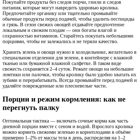
Покупайте продукты без следов порчи, гнили и следов
питания, которые могут навредить здоровью кролика.
Предпочитайте органику или тщательно промывайте
обычные продукты перед подачей, чтобы удалить пестициды
и грязь. В сезон свежих овощей отдавайте предпочтение
локальным и свежим плодам — они богаты влагой и
сохранностью витаминов. Старайтесь покупать небольшими
порциями, чтобы не залежались и не теряли качество.
Хранить зелень и овощи нужно в холодильнике, желательно в
специальном отделении для зелени, в контейнере с влажной
тканью или бумажной влажной салфетке. В таком виде
свежесть сохраняется 2–4 суток. Режьте овощи на небольшие
ломтики или палочки, чтобы кролику было удобно хватать их
зубами и перерабатывать. Всегда промывайте перед подачей и
удаляйте поврежденные или плесневелые части.
Порции и режим кормления: как не
перегнуть палку
Оптимальная тактика — включать сочные корма как часть
дневной порции вместе с сеном и водой. Взрослого кролика
можно кормить свежими зеленью и корнеплодами в объёме
примерно 1–2% от массы тела в день, распределяя на 1–2