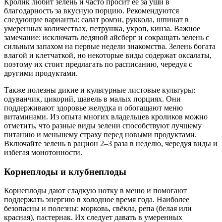
Кролик любит зелень и часто просит её за уши в
благодарность за вкусную порцию. Рекомендуются
следующие варианты: салат ромэн, руккола, шпинат в
умеренных количествах, петрушка, укроп, кинза. Важное
замечание: исключать ледяной айсберг и сокращать зелень с
сильным запахом на первые недели знакомства. Зелень богата
влагой и клетчаткой, но некоторые виды содержат оксалаты,
поэтому их стоит предлагать по расписанию, чередуя с
другими продуктами.
Также полезны дикие и культурные листовые культуры:
одуванчик, цикорий, щавель в малых порциях. Они
поддерживают здоровье желудка и обогащают меню
витаминами. Из опыта многих владельцев кроликов можно
отметить, что разные виды зелени способствуют лучшему
питанию и меньшему страху перед новыми продуктами.
Включайте зелень в рацион 2–3 раза в неделю, чередуя виды и
избегая монотонности.
Корнеплоды и клубнеплоды
Корнеплоды дают сладкую нотку в меню и помогают
поддержать энергию в холодное время года. Наиболее
безопасны и полезны: морковь, свёкла, репа (белая или
красная), пастернак. Их следует давать в умеренных