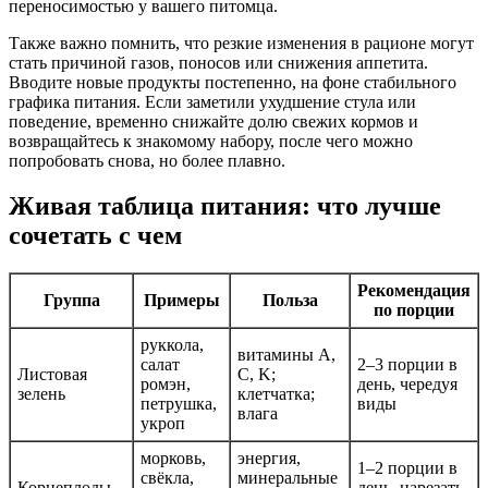
переносимостью у вашего питомца.
Также важно помнить, что резкие изменения в рационе могут
стать причиной газов, поносов или снижения аппетита.
Вводите новые продукты постепенно, на фоне стабильного
графика питания. Если заметили ухудшение стула или
поведение, временно снижайте долю свежих кормов и
возвращайтесь к знакомому набору, после чего можно
попробовать снова, но более плавно.
Живая таблица питания: что лучше
сочетать с чем
Рекомендация
Группа
Примеры
Польза
по порции
руккола,
витамины A,
салат
2–3 порции в
Листовая
C, K;
ромэн,
день, чередуя
зелень
клетчатка;
петрушка,
виды
влагa
укроп
морковь,
энергия,
1–2 порции в
свёкла,
минеральные
Корнеплоды
день, нарезать