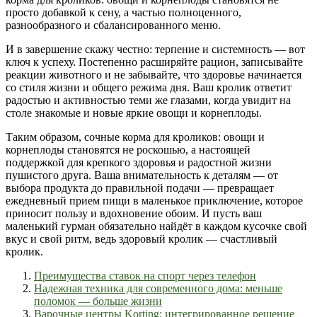
просто добавкой к сену, а частью полноценного,
разнообразного и сбалансированного меню.
И в завершение скажу честно: терпение и системность — вот
ключ к успеху. Постепенно расширяйте рацион, записывайте
реакции животного и не забывайте, что здоровье начинается
со стиля жизни и общего режима дня. Ваш кролик ответит
радостью и активностью теми же глазами, когда увидит на
столе знакомые и новые яркие овощи и корнеплоды.
Таким образом, сочные корма для кроликов: овощи и
корнеплоды становятся не роскошью, а настоящей
поддержкой для крепкого здоровья и радостной жизни
пушистого друга. Ваша внимательность к деталям — от
выбора продукта до правильной подачи — превращает
ежедневный прием пищи в маленькое приключение, которое
приносит пользу и вдохновение обоим. И пусть ваш
маленький гурман обязательно найдёт в каждом кусочке свой
вкус и свой ритм, ведь здоровый кролик — счастливый
кролик.
Преимущества ставок на спорт через телефон
Надежная техника для современного дома: меньше
поломок — больше жизни
Варочные центры Korting: интегрированное решение