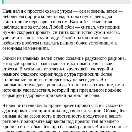
Начинал я с простой схемы: утром — сен и зелень, затем —
небольшая порция корнеплода, чтобы спустя день-два
животное не перегорело вкусом. Важной частью стало
наблюдение за стулом. Любой сбой — сигнал, что порции
нужно скорректировать: снизить количество сухой массы,
увеличить клетчатку и воду. Такой подход помог мне
избежать проблем и сделать рацион более устойчивым к
сезонным изменениям.
Одной из главных целей стало создание радужного рациона,
который кролик с радостью ест и который не вызывает
стресса. В моём опыте зелень с хрустящей текстурой и
немного сладкого корнеплода с утра приносили более
стабильный аппетит и энергетику на весь день. Это
напоминает: еда для кролика — это не только питание, но и
источник удовольствия, который при правильном подходе
формирует здоровые привычки на многие годы.
Чтобы читателю было проще ориентироваться, вы сможете
адаптировать эти принципы под свою ситуацию. Обращайте
внимание на сезонность и доступность продуктов в вашем
регионе, подбирайте варианты под предпочтения вашего
кролика и не забывайте про базовый рацион. В итоге сочные
корма для кроликов: овощи и корнеплоды становятся не