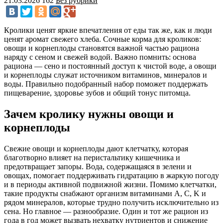
21.03.2026
162
Без рубрики
Кролики ценят яркие впечатления от еды так же, как и люди
ценят аромат свежего хлеба. Сочные корма для кроликов:
овощи и корнеплоды становятся важной частью рациона
наряду с сеном и свежей водой. Важно помнить: основа
рациона — сено и постоянный доступ к чистой воде, а овощи
и корнеплоды служат источником витаминов, минералов и
воды. Правильно подобранный набор поможет поддержать
пищеварение, здоровье зубов и общий тонус питомца.
Зачем кролику нужны овощи и
корнеплоды
Свежие овощи и корнеплоды дают клетчатку, которая
благотворно влияет на перистальтику кишечника и
предотвращает запоры. Вода, содержащаяся в зелени и
овощах, помогает поддерживать гидратацию в жаркую погоду
и в периоды активной подвижной жизни. Помимо клетчатки,
такие продукты снабжают организм витаминами A, C, K и
рядом минералов, которые трудно получить исключительно из
сена. Но главное — разнообразие. Один и тот же рацион из
года в год может вызвать нехватку нутриентов и снижение