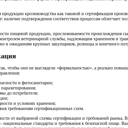
ия продукции кролиководства как таковой и сертификация произ
е: наличие подтверждения соответствия процессам облегчает п
ости пищевой продукции, прослеживаемости происхождения сырья
 контролем ветеринарной службы, надлежащим хранением и тра
, но и ожиданиям крупных закупщиков, розницы и конечного пот
кация
к, чтобы они не выглядели «формальностью», а реально повыша
равления:
опасности и фитосанитарии;
 паразитирования;
мы до потребителя;
ции;
дности и условиях хранения;
твия требованиям сертификационных схем.
мости от выбранной схемы сертификации и требований рынка. В
— национальные стандарты и требования к безопасной пище. В