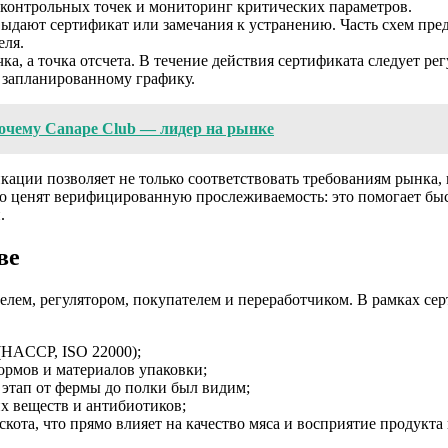
 контрольных точек и мониторинг критических параметров.
 выдают сертификат или замечания к устранению. Часть схем п
еля.
а, а точка отсчета. В течение действия сертификата следует ре
 запланированному графику.
почему Canape Club — лидер на рынке
икации позволяет не только соответствовать требованиям рынка
но ценят верифицированную прослеживаемость: это помогает бы
.
ве
телем, регулятором, покупателем и переработчиком. В рамках 
(HACCP, ISO 22000);
ормов и материалов упаковки;
этап от фермы до полки был видим;
х веществ и антибиотиков;
ота, что прямо влияет на качество мяса и восприятие продукта