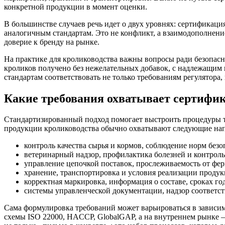
конкретной продукции в момент оценки.
В большинстве случаев речь идет о двух уровнях: сертификац
аналогичным стандартам. Это не конфликт, а взаимодополнени
доверие к бренду на рынке.
На практике для кролиководства важны вопросы ради безопасн
кроликов получено без нежелательных добавок, с надлежащим
стандартам соответствовать не только требованиям регулятора
Какие требования охватывает сертифи
Стандартизированный подход помогает выстроить процедуры та
продукции кролиководства обычно охватывают следующие нап
контроль качества сырья и кормов, соблюдение норм без
ветеринарный надзор, профилактика болезней и контроль
управление цепочкой поставок, прослеживаемость от фер
хранение, транспортировка и условия реализации продук
корректная маркировка, информация о составе, сроках го
системы управленческой документации, надзор соответс
Сама формулировка требований может варьироваться в зависи
схемы ISO 22000, HACCP, GlobalGAP, а на внутреннем рынке 