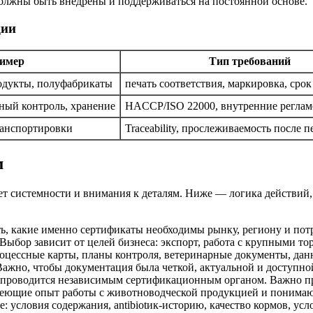
 должны быть внедрены и поддерживаться на постоянной основе.
ции
имер
Тип требований
родукты, полуфабрикаты
печать соответствия, маркировка, срок
ный контроль, хранение
HACCP/ISO 22000, внутренние регла
ранспортировки
Traceability, прослеживаемость после 
м
ет системности и внимания к деталям. Ниже — логика действий
ть, какие именно сертификаты необходимы рынку, региону и по
бор зависит от целей бизнеса: экспорт, работа с крупными торг
оцессные карты, планы контроля, ветеринарные документы, данн
Важно, чтобы документация была четкой, актуальной и доступн
 проводится независимым сертификационным органом. Важно пр
имеющие опыт работы с животноводческой продукцией и понима
 условия содержания, antibiotик-историю, качество кормов, ус