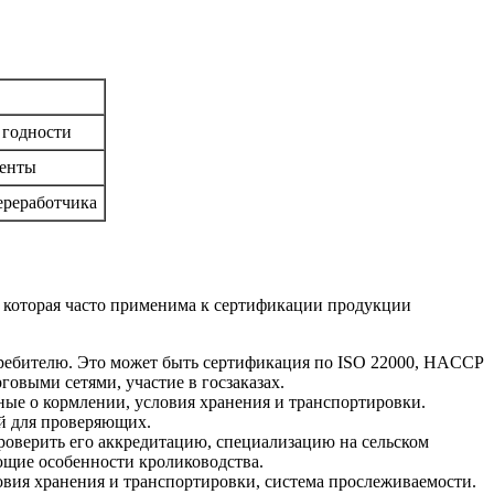
 годности
менты
переработчика
, которая часто применима к сертификации продукции
требителю. Это может быть сертификация по ISO 22000, HACCP
овыми сетями, участие в госзаказах.
ые о кормлении, условия хранения и транспортировки.
ой для проверяющих.
оверить его аккредитацию, специализацию на сельском
ющие особенности кролиководства.
ловия хранения и транспортировки, системa прослеживаемости.