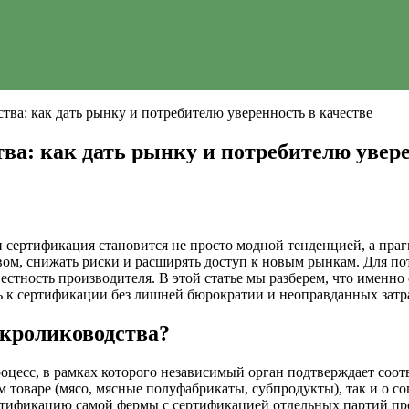
ва: как дать рынку и потребителю уверенность в качестве
а: как дать рынку и потребителю увере
 сертификация становится не просто модной тенденцией, а пр
ом, снижать риски и расширять доступ к новым рынкам. Для пот
вестность производителя. В этой статье мы разберем, что именн
ь к сертификации без лишней бюрократии и неоправданных затра
 кролиководства?
цесс, в рамках которого независимый орган подтверждает соот
м товаре (мясо, мясные полуфабрикаты, субпродукты), так и о с
ртификацию самой фермы с сертификацией отдельных партий про