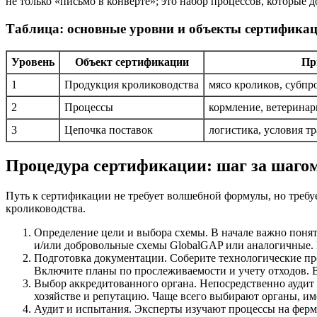
не только «письмо в конверте»; это набор процессов, которые
Таблица: основные уровни и объекты сертифика
Уровень
Объект сертификации
Пр
1
Продукция кролиководства
мясо кроликов, субп
2
Процессы
кормление, ветеринар
3
Цепочка поставок
логистика, условия т
Процедура сертификации: шаг за шаго
Путь к сертификации не требует волшебной формулы, но требу
кролиководства.
Определение цели и выбора схемы. В начале важно поня
и/или добровольные схемы GlobalGAP или аналогичные. Вы
Подготовка документации. Соберите технологические пр
Включите планы по прослеживаемости и учету отходов. 
Выбор аккредитованного органа. Непосредственно аудит
хозяйстве и репутацию. Чаще всего выбирают органы, 
Аудит и испытания. Эксперты изучают процессы на ферме: