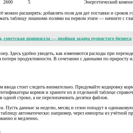
2600
5
Энергетический компо
её можно расширять: добавлять поля для дат поставки и сроков г
ать таблицу лишними полями на первом этапе — начните с главно
 советская шиншилла — двойная задача пушистого бизнеса
ону. Здесь удобно увидеть, как изменяются расходы при переходе
з потери продуктивности. В сочетании с данными по приросту 
 вводa стоит следить внимательно. Придумайте кодировку корм
ентификаторы кормов и храните их в отдельной таблице справоч
 одной строке, а не перелопачивать десятки файлов.
 Пусть данные за неделю, месяц и сезон попадут в одинаковую 
таблицу автоматически: например, через импорты из учётной пр
ованно и медленно.
а