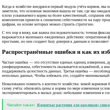
Когда в хозяйстве внедрялся первый модуль учёта кормов, мы
заметили, что основная экономия вышла не там, где мы ожидал
плохо усваиваемого корма на более качественный, сохранив о
компонентам привели к снижению себестоимости на пару проце
цифрам, на основе которых можно строить стратегию.
С тех пор я вижу, как важна последовательность: точная фикс
выражается в маленьких ежедневных действиях: оперативная ф
простыми, но они создают базу доверия к данным и позволяют 
Распространённые ошибки и как их изб
Частые ошибки — это отсутствие единых единиц измерения, ду
унифицированы, себестоимость оказывается искажённой, а ан
поддерживать целостность данных. Третья ошибка — несоблюде
неполных данных. Чтобы избежать это, создайте минимальный н
Немаловажно помнить о контексте хозяйства: зимой кормовая ба
схему учёта: обновлять цены и нормы по мере изменения услов
экспериментировать в малых дозах: небольшие изменения в сос
Читайте также:
Ядовитые растения для кроликов: спис