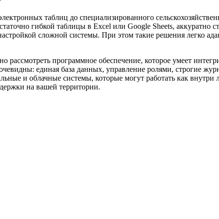
электронных таблиц до специализированного сельскохозяйственн
статочно гибкой таблицы в Excel или Google Sheets, аккуратн
 настройкой сложной системы. При этом такие решения легко ад
умно рассмотреть программное обеспечение, которое умеет интег
очевидны: единая база данных, управление ролями, строгие жу
ьные и облачные системы, которые могут работать как внутри ло
ддержки на вашей территории.