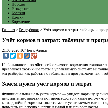
Породы
Разведение
Болезни
Клетки
Кормление
Главная
>
Без рубрики
>
Учёт кормов и затрат: таблицы и про
Учёт кормов и затрат: таблицы и прог
21.03.2026
167
Без рубрики
На большинстве хозяйств себестоимость кормления становится 
превращает хаотичные траты в управляемую систему: вы точно 
мы разберём, как работать с таблицами и программами так, чт
Зачем нужен учёт кормов и затрат
Функциональная цель учёта кормов — увидеть картину целиком:
действительно выравнивают производство и какие потому что 
когда дешёвый корм оказывается менее усваиваемым или не по
повысить конверсию энергии в надой или прирост массы.