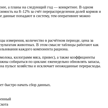
яснее, а планы на следующий год — конкретнее. В одном
тоимость на 8–12% за счёт перераспределения долей кормов и
ее данные попадают в систему, тем оперативнее можно
ы измерения, количество в расчётном периоде, цена за
результатам животных. В этом смысле таблицы работают как
ользования каждого компонента рациона.
молока, килограмм мяса, привес), а также коэффициенты
лжны собираться по циклам: еженедельно обновлять запасы,
на пульсе хозяйства и исключает неожиданные перерасходы.
ет быстро начать сбор данных.
венный
скота