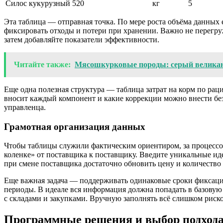
Силос кукурузный
520
кг
5
Эта таблица — отправная точка. По мере роста объёма данных 
фиксировать отходы и потери при хранении. Важно не перегруж
затем добавляйте показатели эффективности.
Читайте также:
Мясошкурковые породы: серый великан,
Еще одна полезная структура — таблица затрат на корм по раци
вносит каждый компонент и какие коррекции можно внести бе
управленца.
Грамотная организация данных
Чтобы таблицы служили фактическим ориентиром, за процессом
коленке» от поставщика к поставщику. Введите уникальные ид
при смене поставщика достаточно обновить цену и количество в
Еще важная задача — поддерживать одинаковые сроки фиксации.
периоды. В идеале вся информация должна попадать в базовую 
с складами и закупками. Вручную заполнять всё слишком риск
Программные решения и выбор подход