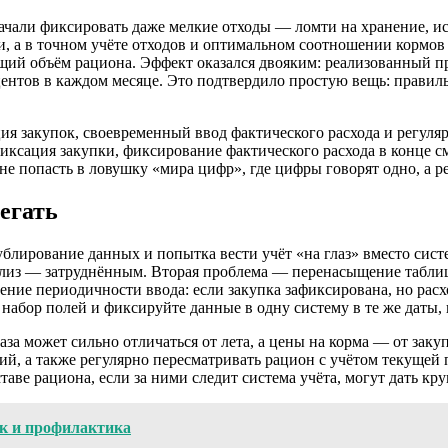
 начали фиксировать даже мелкие отходы — ломти на хранение, 
и, а в точном учёте отходов и оптимальном соотношении кормов 
бщий объём рациона. Эффект оказался двояким: реализованный п
нтов в каждом месяце. Это подтвердило простую вещь: правиль
ация закупок, своевременный ввод фактического расхода и регул
иксация закупки, фиксирование фактического расхода в конце с
не попасть в ловушку «мира цифр», где цифры говорят одно, а р
егать
блирование данных и попытка вести учёт «на глаз» вместо сист
ализ — затруднённым. Вторая проблема — перенасыщение таблиц
ние периодичности ввода: если закупка зафиксирована, но рас
абор полей и фиксируйте данные в одну систему в те же даты, 
за может сильно отличаться от лета, а цены на корма — от заку
ий, а также регулярно пересматривать рацион с учётом текущей
таве рациона, если за ними следит система учёта, могут дать к
ок и профилактика