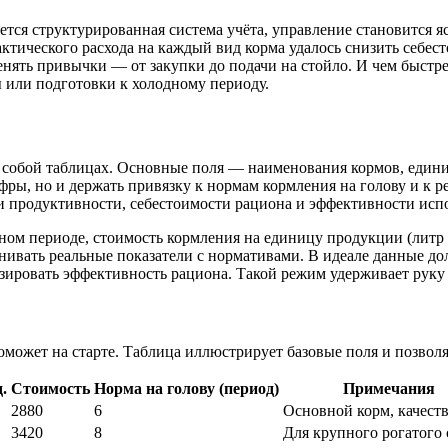
ется структурированная система учёта, управление становится 
актического расхода на каждый вид корма удалось снизить себес
енять привычки — от закупки до подачи на стойло. И чем быстр
 или подготовки к холодному периоду.
 собой таблицах. Основные поля — наименования кормов, единиц
фры, но и держать привязку к нормам кормления на голову и к 
и продуктивности, себестоимости рациона и эффективности исп
ном периоде, стоимость кормления на единицу продукции (литр 
ивать реальные показатели с нормативами. В идеале данные до
зировать эффективность рациона. Такой режим удерживает руку 
может на старте. Таблица иллюстрирует базовые поля и позволя
.
Стоимость
Норма на голову (период)
Примечания
2880
6
Основной корм, качест
3420
8
Для крупного рогатого 