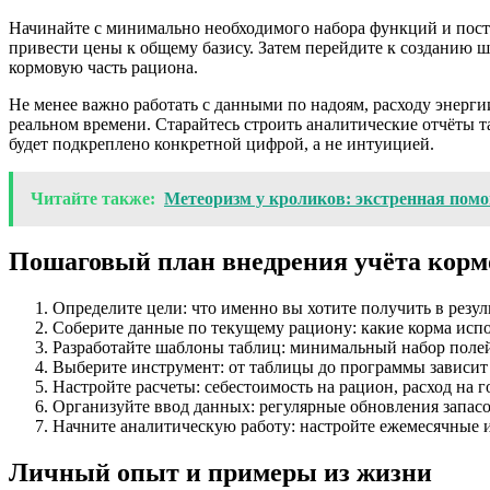
Начинайте с минимально необходимого набора функций и пост
привести цены к общему базису. Затем перейдите к созданию 
кормовую часть рациона.
Не менее важно работать с данными по надоям, расходу энерги
реальном времени. Старайтесь строить аналитические отчёты 
будет подкреплено конкретной цифрой, а не интуицией.
Читайте также:
Метеоризм у кроликов: экстренная пом
Пошаговый план внедрения учёта кормо
Определите цели: что именно вы хотите получить в резул
Соберите данные по текущему рациону: какие корма испол
Разработайте шаблоны таблиц: минимальный набор поле
Выберите инструмент: от таблицы до программы зависит 
Настройте расчеты: себестоимость на рацион, расход на 
Организуйте ввод данных: регулярные обновления запасов
Начните аналитическую работу: настройте ежемесячные и
Личный опыт и примеры из жизни