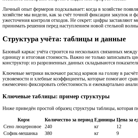
Личный опыт фермеров подсказывает: когда в хозяйстве появля
хозяйстве мы видели, как за счёт точной фиксации закупок и ф
ужесточения контроля отходов. Не секрет: цифры заставляют м
принимать решения перед наступлением новой стельной волны
Структура учёта: таблицы и данные
Базовый каркас учёта строится на нескольких связанных между
единицу и итоговая стоимость. Важно не только записывать ци
конструктор: из разрозненных данных складываются показател
Ключевые метрики включают расход кормов на голову в расчёт
усвояемости и хлебные коэффициенты, которые помогают сравн
ежемесячно фиксировать себестоимость и ежеквартально анали
Ключевые таблицы: пример структуры
Ниже приведён простой образец структуры таблицы, которая по
Корм
Количество за период
Единицы
Цена за ед
Сено люцерновое
240
кг
12
Софик-мешанка
380
кг
9