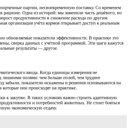
испорченные партии, несвоевременную поставку. Со временем
в рационе. Одна из историй: мы заменили часть дешёвого, но
рирост продуктивности и снижение расхода по другим
ная организация учёта кормов открывает доступ к реальным
ярно обновляемые показатели эффективности. В практике это
мены, сверка данных с учётной программой. Эти шаги кажутся
еальные результаты — другое.
ематического ввода. Когда единицы измерения не
 лишними полями: чем больше полей, тем труднее
ход забыли, показатели искажены и решения основываются на
в которые они происходят на практике.
пки к закупке. В таких условиях важно строить адаптивную
 продуктивности и потребностей животных. Не стоит бояться
рупную экономическую отдачу.