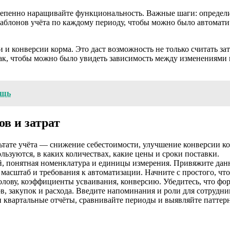
епенно наращивайте функциональность. Важные шаги: определи
шаблонов учёта по каждому периоду, чтобы можно было автомати
и и конверсии корма. Это даст возможность не только считать з
так, чтобы можно было увидеть зависимость между изменениями
ощь
в и затрат
ьтате учёта — снижение себестоимости, улучшение конверсии ко
ьзуются, в каких количествах, какие цены и сроки поставки.
й, понятная номенклатура и единицы измерения. Привяжите да
масштаб и требования к автоматизации. Начните с простого, что
голову, коэффициенты усваивания, конверсию. Убедитесь, что фо
, закупок и расхода. Введите напоминания и роли для сотрудни
 квартальные отчёты, сравнивайте периоды и выявляйте паттер