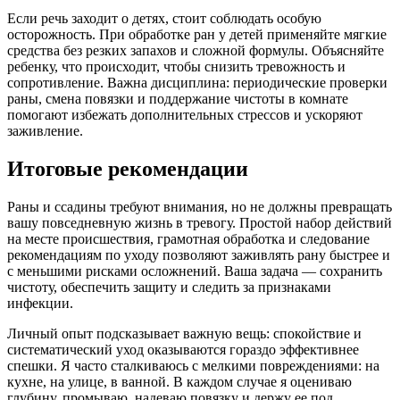
Если речь заходит о детях, стоит соблюдать особую
осторожность. При обработке ран у детей применяйте мягкие
средства без резких запахов и сложной формулы. Объясняйте
ребенку, что происходит, чтобы снизить тревожность и
сопротивление. Важна дисциплина: периодические проверки
раны, смена повязки и поддержание чистоты в комнате
помогают избежать дополнительных стрессов и ускоряют
заживление.
Итоговые рекомендации
Раны и ссадины требуют внимания, но не должны превращать
вашу повседневную жизнь в тревогу. Простой набор действий
на месте происшествия, грамотная обработка и следование
рекомендациям по уходу позволяют заживлять рану быстрее и
с меньшими рисками осложнений. Ваша задача — сохранить
чистоту, обеспечить защиту и следить за признаками
инфекции.
Личный опыт подсказывает важную вещь: спокойствие и
систематический уход оказываются гораздо эффективнее
спешки. Я часто сталкиваюсь с мелкими повреждениями: на
кухне, на улице, в ванной. В каждом случае я оцениваю
глубину, промываю, надеваю повязку и держу ее под