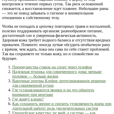
контролем в течение первых суток. Так риск осложнений
снижается, а восстановление идет плавнее. Небольшие раны
— это не повод забывать о гигиене и внимательном
отношении к собственному телу.
Чтобы не попадать в цепочку повторных травм и воспалений,
полезно поддерживать организм: разнообразное питание,
достаточный сон и умеренная физическая активность.
Здоровая кожа требует водного баланса и отсутствия вредных
привычек. Помните: иногда лучше обсудить необычную рану
с врачом, чем ждать, пока она сама по себе станет проблемой.
Так вы сохраняете не только кожу, но и спокойствие на
будущее.
Преимущества ставок на спорт через телефон
Надежная техника для современного дома: меньше
поломок — больше жизни
Варочные центры Korting: интегрированное решение
для современной кухни
Где устанавливаются звонки и на что обратить
внимание при монтаже
Где живут клещи?
Как сохранить зрение и снизить утомляемость врача при
длительной работе: роль увеличительных систем
Европейское качество: не миф, а система — как