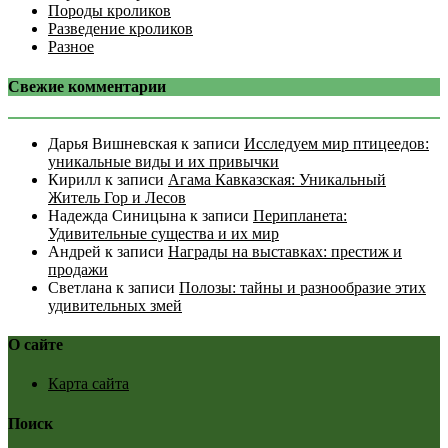
Породы кроликов
Разведение кроликов
Разное
Свежие комментарии
Дарья Вишневская
к записи
Исследуем мир птицеедов:
уникальные виды и их привычки
Кирилл
к записи
Агама Кавказская: Уникальный
Житель Гор и Лесов
Надежда Синицына
к записи
Перипланета:
Удивительные существа и их мир
Андрей
к записи
Награды на выставках: престиж и
продажи
Светлана
к записи
Полозы: тайны и разнообразие этих
удивительных змей
О сайте
Карта сайта
Поиск