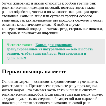
Укусы животных и людей относятся к особой группе ран:
риск занесения инфекции высокий, поэтому здесь важна
ранняя обработка, чистка и возможность вакцинации против
столбняка. Раны на лице или суставах требуют особого
внимания, так как заживление там проходит сложнее и может
оставить косметические следы. В любом случае
консервативный подход — чистая среда, стерильные повязки,
контроль за признаками инфекции.
Читайте также:
Корма для кроликов:
гранулированные vs натуральные — как выбрать
рацион, чтобы ушастый друг был здоровым и
довольным
Первая помощь на месте
Основная задача — остановить кровотечение и уменьшить
риск заражения. Прежде всего промойте рану прохладной,
чистой водой. Это смывает часть грязи и пыли и снижает
риск занесения микробов. Если рядом грязь или песок, можно
аккуратно удалить их стерильной салфеткой или марлевой
повязкой, не теряя основного внимания на самой ране.