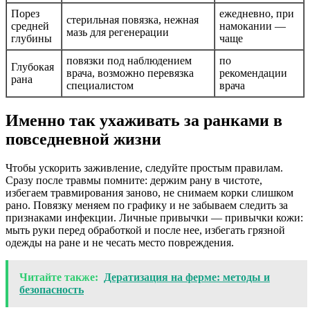
Порез
ежедневно, при
стерильная повязка, нежная
средней
намокании —
мазь для регенерации
глубины
чаще
повязки под наблюдением
по
Глубокая
врача, возможно перевязка
рекомендации
рана
специалистом
врача
Именно так ухаживать за ранками в
повседневной жизни
Чтобы ускорить заживление, следуйте простым правилам.
Сразу после травмы помните: держим рану в чистоте,
избегаем травмирования заново, не снимаем корки слишком
рано. Повязку меняем по графику и не забываем следить за
признаками инфекции. Личные привычки — привычки кожи:
мыть руки перед обработкой и после нее, избегать грязной
одежды на ране и не чесать место повреждения.
Читайте также:
Дератизация на ферме: методы и
безопасность