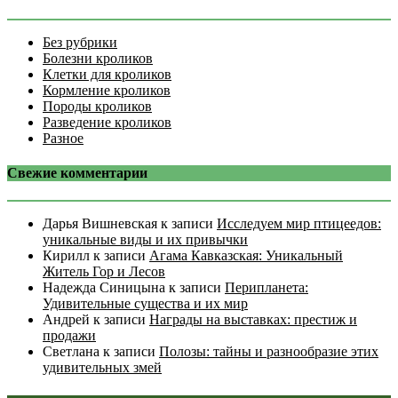
Без рубрики
Болезни кроликов
Клетки для кроликов
Кормление кроликов
Породы кроликов
Разведение кроликов
Разное
Свежие комментарии
Дарья Вишневская
к записи
Исследуем мир птицеедов:
уникальные виды и их привычки
Кирилл
к записи
Агама Кавказская: Уникальный
Житель Гор и Лесов
Надежда Синицына
к записи
Перипланета:
Удивительные существа и их мир
Андрей
к записи
Награды на выставках: престиж и
продажи
Светлана
к записи
Полозы: тайны и разнообразие этих
удивительных змей