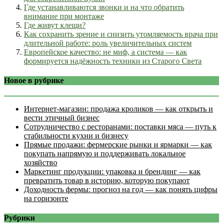
Где устанавливаются звонки и на что обратить
внимание при монтаже
Где живут клещи?
Как сохранить зрение и снизить утомляемость врача при
длительной работе: роль увеличительных систем
Европейское качество: не миф, а система — как
формируется надёжность техники из Старого Света
Новое в рубрике
Интернет‑магазин: продажа кроликов — как открыть и
вести этичный бизнес
Сотрудничество с ресторанами: поставки мяса — путь к
стабильности кухни и бизнесу
Прямые продажи: фермерские рынки и ярмарки — как
покупать напрямую и поддерживать локальное
хозяйство
Маркетинг продукции: упаковка и брендинг — как
превратить товар в историю, которую покупают
Доходность фермы: прогноз на год — как понять цифры
на горизонте
Рубрики