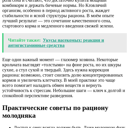
роль сена и считают, что достаточно купить мощный
комбикорм и держать бичевые нормы. Но Krовлячий
организм, особенно в период активного роста, жаждет
стабильности и ясной структуры рациона. В моём опыте
лучший результат — это сочетание качественного сена,
стартового корма и медленного введения свежей зелени.
Читайте также:
Укусы насекомых: реакция и
антигистаминные средства
Еще один важный момент — глазомер хозяина. Некоторые
крольчата выглядят «толстыми» на фоне роста, но их шкуры
сухие, а стул сухой и твердый. Здесь нужна коррекция
рациона: возможно, стоит снизить долю концентрированных
кормов и увеличить клетчатку. В моей практике это чаще
всего помогает наладить обмен веществ и вернуть
устойчивость к стрессам. Небольшие шаги — ключ к долгой и
спокойной перспективе разведения.
Практические советы по рациону
молодняка
Доступ к сену всегда должен быть. Даже молочную фазу