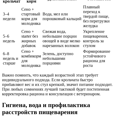
крольчат
корм
Плавный
Сено +
переход к
3–4
стартовый
Вода, мел или
твердой пище,
недели
корм для
порошковый кальций
без перегрузки
молодняка
желудка
Сено +
Свежая вода,
Укрепление
5–6
starter без
небольшие порции
пищеварения,
недель
жирных
овощей в виде мелко
контроль за
добавок
нарезанных волокон
стулом
Сено +
Формирование
6–8
Зелень, доступно
комбикорм
устойчивого
недель и
небольшими
для
рациона для
старше
порциями
молодняка
роста
Важно помнить, что каждый возрастной этап требует
индивидуального подхода. Если крольчата быстро
прибавляют вес и их стул крепкий, значит питание подходит.
При любых сомнениях лучшей тактикой будет постепенная
корректировка рациона и консультация с ветеринаром.
Гигиена, вода и профилактика
расстройств пищеварения