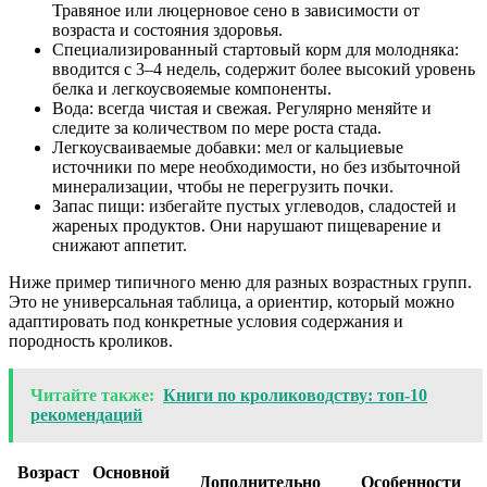
Травяное или люцерновое сено в зависимости от
возраста и состояния здоровья.
Специализированный стартовый корм для молодняка:
вводится с 3–4 недель, содержит более высокий уровень
белка и легкоусвояемые компоненты.
Вода: всегда чистая и свежая. Регулярно меняйте и
следите за количеством по мере роста стада.
Легкоусваиваемые добавки: мел or кальциевые
источники по мере необходимости, но без избыточной
минерализации, чтобы не перегрузить почки.
Запас пищи: избегайте пустых углеводов, сладостей и
жареных продуктов. Они нарушают пищеварение и
снижают аппетит.
Ниже пример типичного меню для разных возрастных групп.
Это не универсальная таблица, а ориентир, который можно
адаптировать под конкретные условия содержания и
породность кроликов.
Читайте также:
Книги по кролиководству: топ‑10
рекомендаций
Возраст
Основной
Дополнительно
Особенности