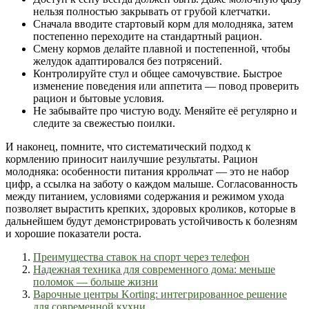
нельзя полностью закрывать от грубой клетчатки.
Сначала вводите стартовый корм для молодняка, затем
постепенно переходите на стандартный рацион.
Смену кормов делайте плавной и постепенной, чтобы
желудок адаптировался без потрясений.
Контролируйте стул и общее самочувствие. Быстрое
изменение поведения или аппетита — повод проверить
рацион и бытовые условия.
Не забывайте про чистую воду. Меняйте её регулярно и
следите за свежестью поилки.
И наконец, помните, что систематический подход к
кормлению приносит наилучшие результаты. Рацион
молодняка: особенности питания кррольчат — это не набор
цифр, а ссылка на заботу о каждом малыше. Согласованность
между питанием, условиями содержания и режимом ухода
позволяет вырастить крепких, здоровых кроликов, которые в
дальнейшем будут демонстрировать устойчивость к болезням
и хорошие показатели роста.
Преимущества ставок на спорт через телефон
Надежная техника для современного дома: меньше
поломок — больше жизни
Варочные центры Korting: интегрированное решение
для современной кухни