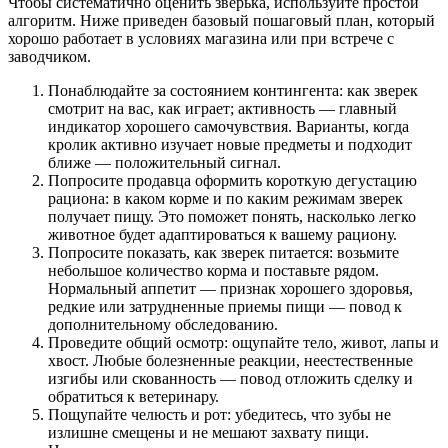
Чтобы систематично оценить зверька, используйте простой
алгоритм. Ниже приведен базовый пошаговый план, который
хорошо работает в условиях магазина или при встрече с
заводчиком.
Понаблюдайте за состоянием контингента: как зверек
смотрит на вас, как играет; активность — главный
индикатор хорошего самочувствия. Варианты, когда
кролик активно изучает новые предметы и подходит
ближе — положительный сигнал.
Попросите продавца оформить короткую дегустацию
рациона: в каком корме и по каким режимам зверек
получает пищу. Это поможет понять, насколько легко
животное будет адаптироваться к вашему рациону.
Попросите показать, как зверек питается: возьмите
небольшое количество корма и поставьте рядом.
Нормальный аппетит — признак хорошего здоровья,
редкие или затрудненные приемы пищи — повод к
дополнительному обследованию.
Проведите общий осмотр: ощупайте тело, живот, лапы и
хвост. Любые болезненные реакции, неестественные
изгибы или скованность — повод отложить сделку и
обратиться к ветеринару.
Пощупайте челюсть и рот: убедитесь, что зубы не
излишне смещены и не мешают захвату пищи.