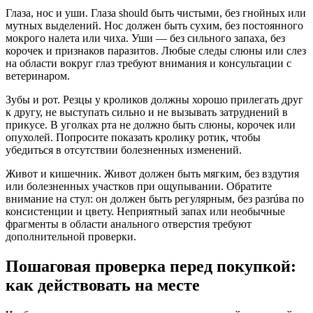
Глаза, нос и уши. Глаза should быть чистыми, без гнойных или
мутных выделений. Нос должен быть сухим, без постоянного
мокрого налета или чиха. Уши — без сильного запаха, без
корочек и признаков паразитов. Любые следы слюны или слез
на области вокруг глаз требуют внимания и консультации с
ветеринаром.
Зубы и рот. Резцы у кроликов должны хорошо прилегать друг
к другу, не выступать сильно и не вызывать затруднений в
прикусе. В уголках рта не должно быть слюны, корочек или
опухолей. Попросите показать кролику ротик, чтобы
убедиться в отсутствии болезненных изменений.
Живот и кишечник. Живот должен быть мягким, без вздутия
или болезненных участков при ощупывании. Обратите
внимание на стул: он должен быть регулярным, без разrúва по
консистенции и цвету. Неприятный запах или необычные
фрагменты в области анального отверстия требуют
дополнительной проверки.
Пошаговая проверка перед покупкой:
как действовать на месте