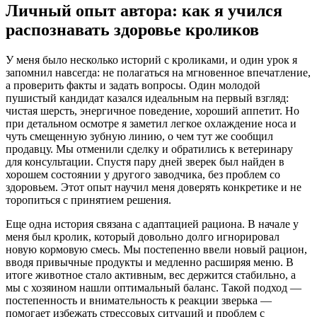
Личный опыт автора: как я учился
распознавать здоровье кроликов
У меня было несколько историй с кроликами, и один урок я
запомнил навсегда: не полагаться на мгновенное впечатление,
а проверить факты и задать вопросы. Один молодой
пушистый кандидат казался идеальным на первый взгляд:
чистая шерсть, энергичное поведение, хороший аппетит. Но
при детальном осмотре я заметил легкое охлаждение носа и
чуть смещенную зубную линию, о чем тут же сообщил
продавцу. Мы отменили сделку и обратились к ветеринару
для консультации. Спустя пару дней зверек был найден в
хорошем состоянии у другого заводчика, без проблем со
здоровьем. Этот опыт научил меня доверять конкретике и не
торопиться с принятием решения.
Еще одна история связана с адаптацией рациона. В начале у
меня был кролик, который довольно долго игнорировал
новую кормовую смесь. Мы постепенно ввели новый рацион,
вводя привычные продукты и медленно расширяя меню. В
итоге животное стало активным, вес держится стабильно, а
мы с хозяином нашли оптимальный баланс. Такой подход —
постепенность и внимательность к реакции зверька —
помогает избежать стрессовых ситуаций и проблем с