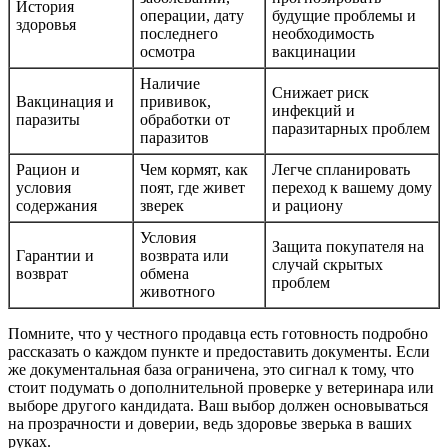
История
операции, дату
будущие проблемы и
здоровья
последнего
необходимость
осмотра
вакцинации
Наличие
Снижает риск
Вакцинация и
прививок,
инфекций и
паразиты
обработки от
паразитарных проблем
паразитов
Рацион и
Чем кормят, как
Легче спланировать
условия
поят, где живет
переход к вашему дому
содержания
зверек
и рациону
Условия
Защита покупателя на
Гарантии и
возврата или
случай скрытых
возврат
обмена
проблем
животного
Помните, что у честного продавца есть готовность подробно
рассказать о каждом пункте и предоставить документы. Если
же документальная база ограничена, это сигнал к тому, что
стоит подумать о дополнительной проверке у ветеринара или
выборе другого кандидата. Ваш выбор должен основываться
на прозрачности и доверии, ведь здоровье зверька в ваших
руках.