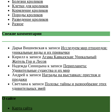
Болезни кроликов
Клетки для кроликов
Кормление кроликов
Породы кроликов
Разведение кроликов
Разное
Свежие комментарии
Дарья Вишневская
к записи
Исследуем мир птицеедов:
уникальные виды и их привычки
Кирилл
к записи
Агама Кавказская: Уникальный
Житель Гор и Лесов
Надежда Синицына
к записи
Перипланета:
Удивительные существа и их мир
Андрей
к записи
Награды на выставках: престиж и
продажи
Светлана
к записи
Полозы: тайны и разнообразие этих
удивительных змей
О сайте
Карта сайта