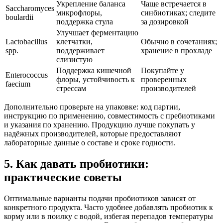
Укрепление баланса
Чаще встречается в
Saccharomyces
микрофлоры,
синбиотиках; следите
boulardii
поддержка стула
за дозировкой
Улучшает ферментацию
Lactobacillus
клетчатки,
Обычно в сочетаниях;
spp.
поддерживает
хранение в прохладе
слизистую
Поддержка кишечной
Покупайте у
Enterococcus
флоры, устойчивость к
проверенных
faecium
стрессам
производителей
Дополнительно проверьте на упаковке: код партии,
инструкцию по применению, совместимость с пребиотиками
и указания по хранению. Продукцию лучше покупать у
надёжных производителей, которые предоставляют
лабораторные данные о составе и сроке годности.
5. Как давать пробиотики:
практические советы
Оптимальные варианты подачи пробиотиков зависят от
конкретного продукта. Часто удобнее добавлять пробиотик к
корму или в поилку с водой, избегая перепадов температуры