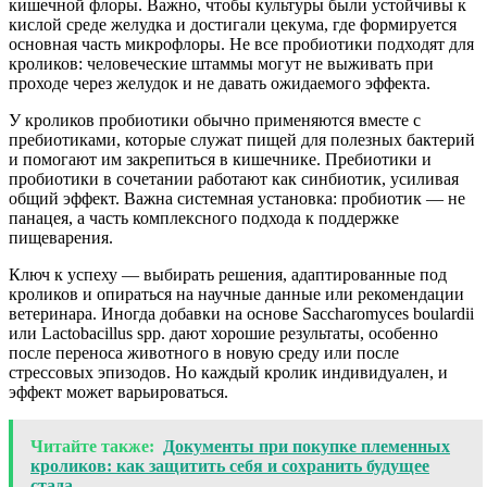
кишечной флоры. Важно, чтобы культуры были устойчивы к
кислой среде желудка и достигали цекума, где формируется
основная часть микрофлоры. Не все пробиотики подходят для
кроликов: человеческие штаммы могут не выживать при
проходе через желудок и не давать ожидаемого эффекта.
У кроликов пробиотики обычно применяются вместе с
пребиотиками, которые служат пищей для полезных бактерий
и помогают им закрепиться в кишечнике. Пребиотики и
пробиотики в сочетании работают как синбиотик, усиливая
общий эффект. Важна системная установка: пробиотик — не
панацея, а часть комплексного подхода к поддержке
пищеварения.
Ключ к успеху — выбирать решения, адаптированные под
кроликов и опираться на научные данные или рекомендации
ветеринара. Иногда добавки на основе Saccharomyces boulardii
или Lactobacillus spp. дают хорошие результаты, особенно
после переноса животного в новую среду или после
стрессовых эпизодов. Но каждый кролик индивидуален, и
эффект может варьироваться.
Читайте также:
Документы при покупке племенных
кроликов: как защитить себя и сохранить будущее
стада