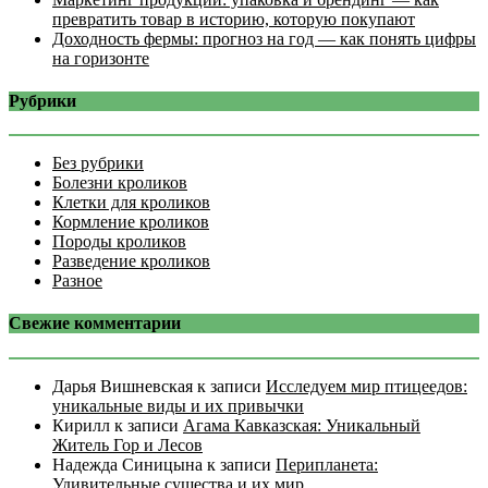
превратить товар в историю, которую покупают
Доходность фермы: прогноз на год — как понять цифры
на горизонте
Рубрики
Без рубрики
Болезни кроликов
Клетки для кроликов
Кормление кроликов
Породы кроликов
Разведение кроликов
Разное
Свежие комментарии
Дарья Вишневская
к записи
Исследуем мир птицеедов:
уникальные виды и их привычки
Кирилл
к записи
Агама Кавказская: Уникальный
Житель Гор и Лесов
Надежда Синицына
к записи
Перипланета:
Удивительные существа и их мир