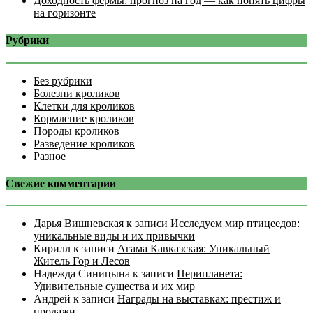
Доходность фермы: прогноз на год — как понять цифры
на горизонте
Рубрики
Без рубрики
Болезни кроликов
Клетки для кроликов
Кормление кроликов
Породы кроликов
Разведение кроликов
Разное
Свежие комментарии
Дарья Вишневская
к записи
Исследуем мир птицеедов:
уникальные виды и их привычки
Кирилл
к записи
Агама Кавказская: Уникальный
Житель Гор и Лесов
Надежда Синицына
к записи
Перипланета:
Удивительные существа и их мир
Андрей
к записи
Награды на выставках: престиж и
продажи