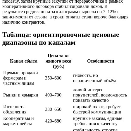
modestly, затем крупные закупки от переработчика в рамках
кооперативного договора стабилизировали доход. В
результате средняя цена за килограмм выросла на 7–12% в
зависимости от сезона, а сроки оплаты стали короче благодаря
наличию контрактов.
Таблица: ориентировочные ценовые
диапазоны по каналам
Цена за кг
Канал сбыта
живого веса
Особенности
(руб.)
Прямые продажи
гибкость, но
фермерам и
350–600
ограниченный объём
частным лицам
живой интерес
Рынки и ярмарки
400–700
покупателей, возможность
показать качество
Интернет-
широкий охват, требует
380–650
объявления
быстрой коммуникации
Кооперативы и
крупные заказы, единые
420–680
маркетплейсы
требования к качеству
стабильность, строгие