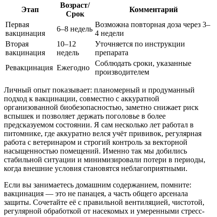
Возраст/
Этап
Комментарий
Срок
Первая
Возможна повторная доза через 3–
6–8 недель
вакцинация
4 недели
Вторая
10–12
Уточняется по инструкции
вакцинация
недель
препарата
Соблюдать сроки, указанные
Ревакцинация
Ежегодно
производителем
Личный опыт показывает: планомерный и продуманный
подход к вакцинации, совместно с аккуратной
организованной биобезопасностью, заметно снижает риск
вспышек и позволяет держать поголовье в более
предсказуемом состоянии. Я сам несколько лет работал в
питомнике, где аккуратно велся учёт прививок, регулярная
работа с ветеринаром и строгий контроль за векторной
насыщенностью помещений. Именно так мы добились
стабильной ситуации и минимизировали потери в периоды,
когда внешние условия становятся неблагоприятными.
Если вы занимаетесь домашним содержанием, помните:
вакцинация — это не панацея, а часть общего арсенала
защиты. Сочетайте её с правильной вентиляцией, чистотой,
регулярной обработкой от насекомых и умеренными стресс-