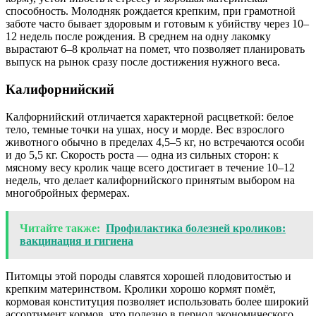
способность. Молодняк рождается крепким, при грамотной
заботе часто бывает здоровым и готовым к убийству через 10–
12 недель после рождения. В среднем на одну лакомку
вырастают 6–8 крольчат на помет, что позволяет планировать
выпуск на рынок сразу после достижения нужного веса.
Калифорнийский
Калфорнийский отличается характерной расцветкой: белое
тело, темные точки на ушах, носу и морде. Вес взрослого
животного обычно в пределах 4,5–5 кг, но встречаются особи
и до 5,5 кг. Скорость роста — одна из сильных сторон: к
мясному весу кролик чаще всего достигает в течение 10–12
недель, что делает калифорнийского принятым выбором на
многобройных фермерах.
Читайте также:
Профилактика болезней кроликов:
вакцинация и гигиена
Питомцы этой породы славятся хорошей плодовитостью и
крепким материнством. Кролики хорошо кормят помёт,
кормовая конституция позволяет использовать более широкий
ассортимент кормов, что полезно в период экономического