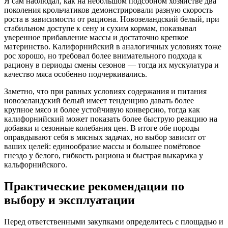
Я сам наблюдал, как на небольшом подсобном хозяйстве два
поколения крольчатиков демонстрировали разную скорость
роста в зависимости от рациона. Новозеландский белый, при
стабильном доступе к сену и сухим кормам, показывал
уверенное прибавление массы и достаточно крепкое
материнство. Калифорнийский в аналогичных условиях тоже
рос хорошо, но требовал более внимательного подхода к
рациону в периоды смены сезонов — тогда их мускулатура и
качество мяса особенно подчеркивались.
Заметно, что при равных условиях содержания и питания
новозеландский белый имеет тенденцию давать более
крупное мясо и более устойчивую конверсию, тогда как
калифорнийский может показать более быструю реакцию на
добавки и сезонные колебания цен. В итоге обе породы
оправдывают себя в мясных задачах, но выбор зависит от
ваших целей: единообразие массы и большее помётовое
гнездо у белого, гибкость рациона и быстрая выкармка у
кальфорнийского.
Практические рекомендации по
выбору и эксплуатации
Перед ответственными закупками определитесь с площадью и