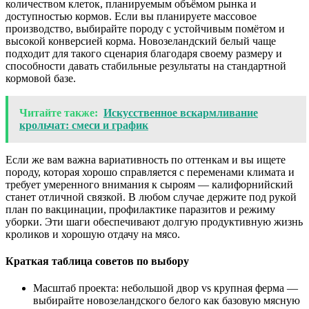
количеством клеток, планируемым объёмом рынка и
доступностью кормов. Если вы планируете массовое
производство, выбирайте породу с устойчивым помётом и
высокой конверсией корма. Новозеландский белый чаще
подходит для такого сценария благодаря своему размеру и
способности давать стабильные результаты на стандартной
кормовой базе.
Читайте также:
Искусственное вскармливание
крольчат: смеси и график
Если же вам важна вариативность по оттенкам и вы ищете
породу, которая хорошо справляется с переменами климата и
требует умеренного внимания к сыроям — калифорнийский
станет отличной связкой. В любом случае держите под рукой
план по вакцинации, профилактике паразитов и режиму
уборки. Эти шаги обеспечивают долгую продуктивную жизнь
кроликов и хорошую отдачу на мясо.
Краткая таблица советов по выбору
Масштаб проекта: небольшой двор vs крупная ферма —
выбирайте новозеландского белого как базовую мясную