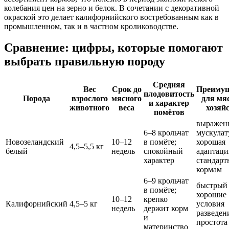
колебания цен на зерно и белок. В сочетании с декоративной
окраской это делает калифорнийского востребованным как в
промышленном, так и в частном кролиководстве.
Сравнение: цифры, которые помогают
выбрать правильную породу
Средняя
Вес
Срок до
Преимущ
плодовитость
Порода
взрослого
мясного
для мя
и характер
животного
веса
хозяй
помётов
выражен
6–8 крольчат
мускулат
Новозеландский
10–12
в помёте;
хорошая
4,5–5,5 кг
белый
недель
спокойный
адаптаци
характер
стандар
кормам
6–9 крольчат
быстрый 
в помёте;
хорошие
10–12
крепко
Калифорнийский
4,5–5 кг
условия
недель
держит корм
разведен
и
простота
материнство