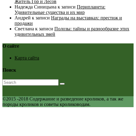
Житель Гор и Лесов
Надежда Синицына
к записи
Перипланета:
Удивительные существа и их мир
Андрей
к записи
Награды на выставках: престиж и
продажи
Светлана
к записи
Полозы: тайны и разнообразие этих
удивительных змей
О сайте
Карта сайта
Поиск
©2015 -2018 Содержание и разведение кроликов, а так же
породы кроликов и советы кролиководам.