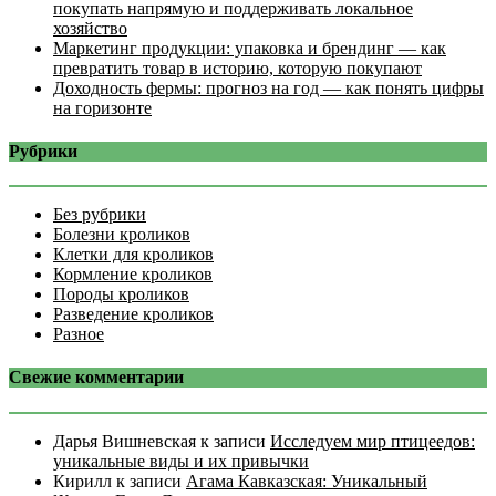
покупать напрямую и поддерживать локальное
хозяйство
Маркетинг продукции: упаковка и брендинг — как
превратить товар в историю, которую покупают
Доходность фермы: прогноз на год — как понять цифры
на горизонте
Рубрики
Без рубрики
Болезни кроликов
Клетки для кроликов
Кормление кроликов
Породы кроликов
Разведение кроликов
Разное
Свежие комментарии
Дарья Вишневская
к записи
Исследуем мир птицеедов:
уникальные виды и их привычки
Кирилл
к записи
Агама Кавказская: Уникальный