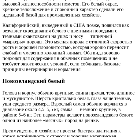
высокой жизнеспособности пометов. Его белый окрас,
крепкое телосложение и спокойный характер сделали его
идеальной базой для промышленных хозяйств.
Калифорнийский, выведенный в США позже, появился как
результат скрещивания белого с цветными породами с
темными окантовками на ушах и носу — типичный
«маркеры» породы. Это мясная порода с отличной скоростью
роста и хорошей плодовитостью, которая хорошо переносит
слабый и умеренно холодный климат. Оба вида хорошо
подходят для содержания в обычных помещениях и не
требуют экзотических условий, если соблюдать базовые
принципы ветеринарии и кормления.
Новозеландский белый
Голова и корпус обычно крупные, спина прямая, тело длинное
и мускулистое. Шерсть кристально белая, глаза чаще тёмные,
уши среднего размера. Взрослый самец обычно держится в
диапазоне около 4,5–5,5 кг, самка — немного крупнее, в
районе 5–6 кг. Эти параметры делают новозеландского белого
одной из наиболее «мясных» пород на рынке.
Преимущества в хозяйстве просты: быстрая адаптация к
корму, устойчивость к стрессу и хорошая материнская