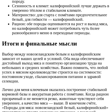
породу.
Сезонность и климат: калифорнийский лучше держать в
умеренно тёплом и стабильном климате.
Материнство: для старта с помётами предпочтительнее
белый, для гибкости — калифорнийский.
Рацион: обе породы оцениваются на рост и выход мяса,
но калифорнийский может потребовать чуть более
разнообразного меню в переходные периоды.
Итоги и финальные мысли
Выбор между новозеландским белым и калифорнийским
зависит от ваших целей и условий. Оба вида обеспечивают
достойный выход мяса и понятную организацию труда на
небольших и средних хозяйствах. Важно помнить, что любой
успех в мясном кролиководстве строится на системности:
постоянном уходе, сбалансированном питании и здравой
селекции.
Лично для меня ключевым оказалось построение стабильной
кормовой базы и аккуратная работа с помётами. Когда рацион
прозрачный и не меняется резко, животные чувствуют себя
увереннее, а качество мяса — выше. В конечном счёте,
«Породы для мяса: новозеландский белый, калифорнийский»