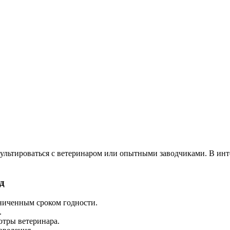
сультироваться с ветеринаром или опытными заводчиками. В ин
д
аниченным сроком годности.
.
отры ветеринара.