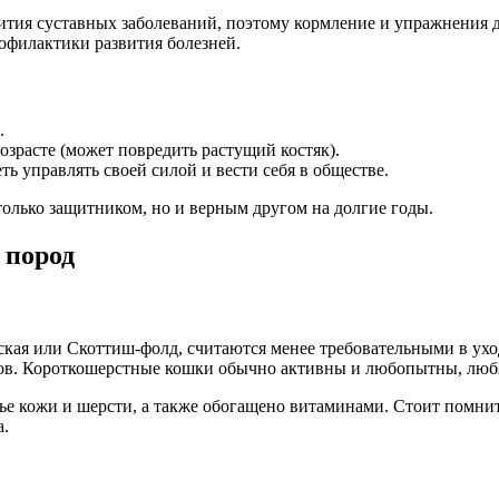
вития суставных заболеваний, поэтому кормление и упражнени
офилактики развития болезней.
.
зрасте (может повредить растущий костяк).
 управлять своей силой и вести себя в обществе.
только защитником, но и верным другом на долгие годы.
 пород
ская или Скоттиш-фолд, считаются менее требовательными в уход
ов. Короткошерстные кошки обычно активны и любопытны, любят
вье кожи и шерсти, а также обогащено витаминами. Стоит помн
а.