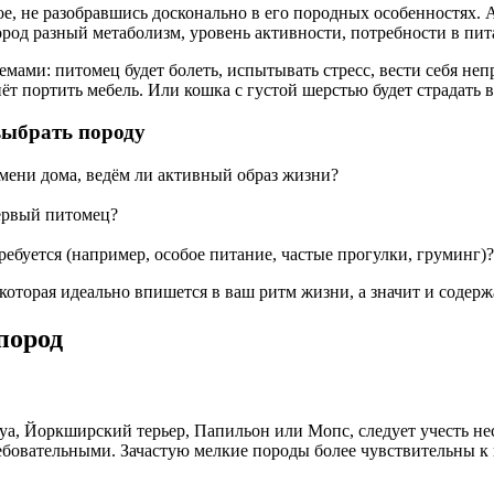
, не разобравшись досконально в его породных особенностях. 
пород разный метаболизм, уровень активности, потребности в пи
мами: питомец будет болеть, испытывать стресс, вести себя неп
нёт портить мебель. Или кошка с густой шерстью будет страдать 
 выбрать породу
емени дома, ведём ли активный образ жизни?
первый питомец?
ребуется (например, особое питание, частые прогулки, груминг)?
которая идеально впишется в ваш ритм жизни, а значит и содерж
пород
хуа, Йоркширский терьер, Папильон или Мопс, следует учесть н
ребовательными. Зачастую мелкие породы более чувствительны к