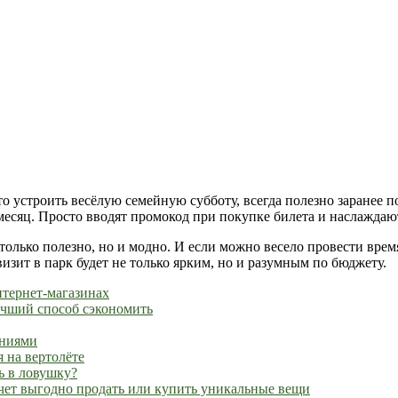
о устроить весёлую семейную субботу, всегда полезно заранее п
есяц. Просто вводят промокод при покупке билета и наслаждают
только полезно, но и модно. И если можно весело провести врем
визит в парк будет не только ярким, но и разумным по бюджету.
тернет-магазинах
учший способ сэкономить
ениями
я на вертолёте
ь в ловушку?
хочет выгодно продать или купить уникальные вещи