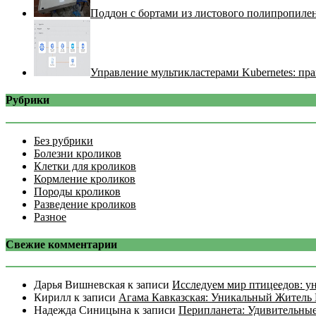
Поддон с бортами из листового полипропилен
Управление мультикластерами Kubernetes: пра
Рубрики
Без рубрики
Болезни кроликов
Клетки для кроликов
Кормление кроликов
Породы кроликов
Разведение кроликов
Разное
Свежие комментарии
Дарья Вишневская
к записи
Исследуем мир птицеедов: у
Кирилл
к записи
Агама Кавказская: Уникальный Житель 
Надежда Синицына
к записи
Перипланета: Удивительные