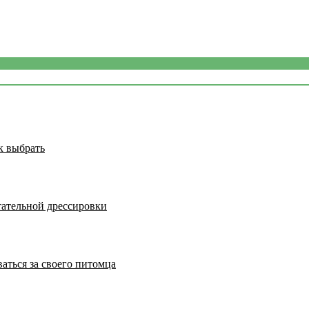
к выбрать
тательной дрессировки
аться за своего питомца