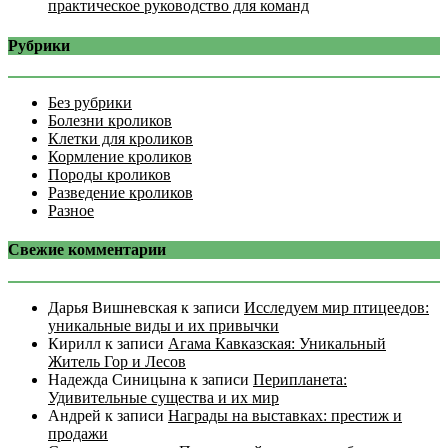
практическое руководство для команд
Рубрики
Без рубрики
Болезни кроликов
Клетки для кроликов
Кормление кроликов
Породы кроликов
Разведение кроликов
Разное
Свежие комментарии
Дарья Вишневская
к записи
Исследуем мир птицеедов:
уникальные виды и их привычки
Кирилл
к записи
Агама Кавказская: Уникальный
Житель Гор и Лесов
Надежда Синицына
к записи
Перипланета:
Удивительные существа и их мир
Андрей
к записи
Награды на выставках: престиж и
продажи