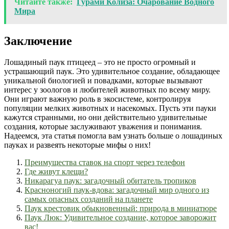
Читайте также:
Гурами Колиза: Очарование Водного
Мира
Заключение
Лошадиный паук птицеед – это не просто огромный и
устрашающий паук. Это удивительное создание, обладающее
уникальной биологией и повадками, которые вызывают
интерес у зоологов и любителей животных по всему миру.
Они играют важную роль в экосистеме, контролируя
популяции мелких животных и насекомых. Пусть эти пауки
кажутся странными, но они действительно удивительные
создания, которые заслуживают уважения и понимания.
Надеемся, эта статья помогла вам узнать больше о лошадиных
пауках и развеять некоторые мифы о них!
Преимущества ставок на спорт через телефон
Где живут клещи?
Никарагуа паук: загадочный обитатель тропиков
Красноногий паук-вдова: загадочный мир одного из
самых опасных созданий на планете
Паук крестовик обыкновенный: природа в миниатюре
Паук Люк: Удивительное создание, которое заворожит
вас!