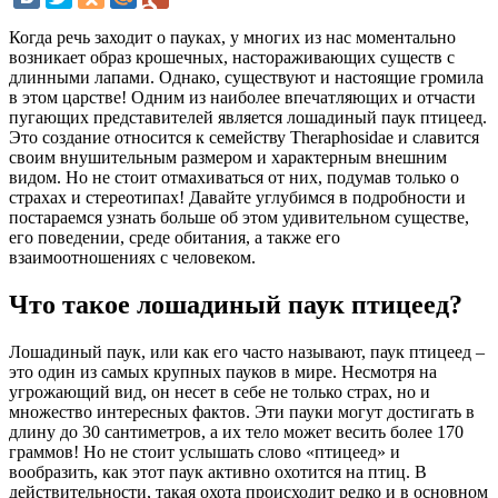
Когда речь заходит о пауках, у многих из нас моментально
возникает образ крошечных, настораживающих существ с
длинными лапами. Однако, существуют и настоящие громила
в этом царстве! Одним из наиболее впечатляющих и отчасти
пугающих представителей является лошадиный паук птицеед.
Это создание относится к семейству Theraphosidae и славится
своим внушительным размером и характерным внешним
видом. Но не стоит отмахиваться от них, подумав только о
страхах и стереотипах! Давайте углубимся в подробности и
постараемся узнать больше об этом удивительном существе,
его поведении, среде обитания, а также его
взаимоотношениях с человеком.
Что такое лошадиный паук птицеед?
Лошадиный паук, или как его часто называют, паук птицеед –
это один из самых крупных пауков в мире. Несмотря на
угрожающий вид, он несет в себе не только страх, но и
множество интересных фактов. Эти пауки могут достигать в
длину до 30 сантиметров, а их тело может весить более 170
граммов! Но не стоит услышать слово «птицеед» и
вообразить, как этот паук активно охотится на птиц. В
действительности, такая охота происходит редко и в основном