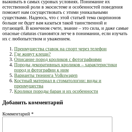
выживать в самых суровых условиях. Понимание их
естественной роли в экосистеме и особенностей поведения
поможет нам сосуществовать с этими уникальными
существами. Надеюсь, что с этой статьей тема скорпионов
больше не будет вам казаться такой таинственной и
пугающей. В конечном счете, знание – это сила, и даже самые
опасные criaturas становятся легче в понимании, если изучать
их с любопытством и уважением.
Преимущества ставок на спорт через телефон
Где живут клещи?
Описание пород кроликов с фотографиями
Породы декоративных кроликов – характеристики
пород и фотографии к ним
Варианты тюнинга Volkswagen
Костный материал в стоматологии: виды и
преимущества
Кролики породы баран и их особенности
Добавить комментарий
Комментарий
*