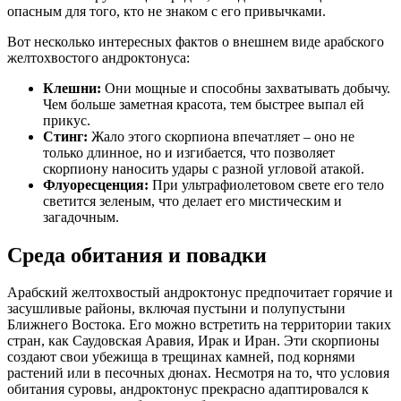
опасным для того, кто не знаком с его привычками.
Вот несколько интересных фактов о внешнем виде арабского
желтохвостого андроктонуса:
Клешни:
Они мощные и способны захватывать добычу.
Чем больше заметная красота, тем быстрее выпал ей
прикус.
Стинг:
Жало этого скорпиона впечатляет – оно не
только длинное, но и изгибается, что позволяет
скорпиону наносить удары с разной угловой атакой.
Флуоресценция:
При ультрафиолетовом свете его тело
светится зеленым, что делает его мистическим и
загадочным.
Среда обитания и повадки
Арабский желтохвостый андроктонус предпочитает горячие и
засушливые районы, включая пустыни и полупустыни
Ближнего Востока. Его можно встретить на территории таких
стран, как Саудовская Аравия, Ирак и Иран. Эти скорпионы
создают свои убежища в трещинах камней, под корнями
растений или в песочных дюнах. Несмотря на то, что условия
обитания суровы, андроктонус прекрасно адаптировался к