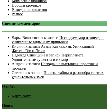
Кормление кроликов
Породы кроликов
Разведение кроликов
Разное
Свежие комментарии
Дарья Вишневская
к записи
Исследуем мир птицеедов:
уникальные виды и их привычки
Кирилл
к записи
Агама Кавказская: Уникальный
Житель Гор и Лесов
Надежда Синицына
к записи
Перипланета:
Удивительные существа и их мир
Андрей
к записи
Награды на выставках: престиж и
продажи
Светлана
к записи
Полозы: тайны и разнообразие этих
удивительных змей
О сайте
Карта сайта
Поиск