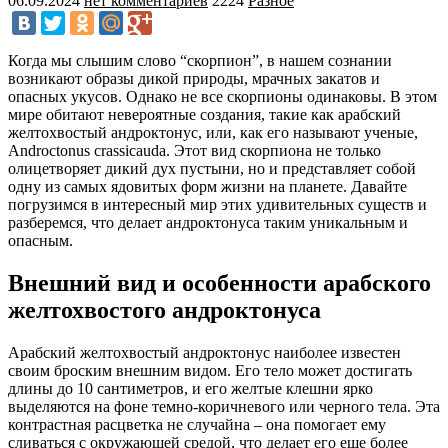
06.09.2024
нет комментариев
2224
Разное
Когда мы слышим слово “скорпион”, в нашем сознании
возникают образы дикой природы, мрачных закатов и
опасных укусов. Однако не все скорпионы одинаковы. В этом
мире обитают невероятные создания, такие как арабский
желтохвостый андроктонус, или, как его называют ученые,
Androctonus crassicauda. Этот вид скорпиона не только
олицетворяет дикий дух пустыни, но и представляет собой
одну из самых ядовитых форм жизни на планете. Давайте
погрузимся в интересный мир этих удивительных существ и
разберемся, что делает андроктонуса таким уникальным и
опасным.
Внешний вид и особенности арабского
желтохвостого андроктонуса
Арабский желтохвостый андроктонус наиболее известен
своим броским внешним видом. Его тело может достигать
длины до 10 сантиметров, и его желтые клешни ярко
выделяются на фоне темно-коричневого или черного тела. Эта
контрастная расцветка не случайна – она помогает ему
сливаться с окружающей средой, что делает его еще более