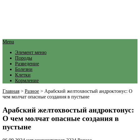
Menu
Элемент меню
Породы
Разведение
Болезни
Клетки
Кормление
Главная
>
Разное
>
Арабский желтохвостый андроктонус: О
чем молчат опасные создания в пустыне
Арабский желтохвостый андроктонус:
О чем молчат опасные создания в
пустыне