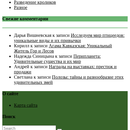
Разведение кроликов
Разное
Свежие комментарии
Дарья Вишневская
к записи
Исследуем мир птицеедов:
уникальные виды и их привычки
Кирилл
к записи
Агама Кавказская: Уникальный
Житель Гор и Лесов
Надежда Синицына
к записи
Перипланета:
Удивительные существа и их мир
Андрей
к записи
Награды на выставках: престиж и
продажи
Светлана
к записи
Полозы: тайны и разнообразие этих
удивительных змей
О сайте
Карта сайта
Поиск