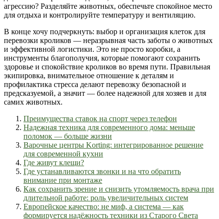
агрессию? Разделяйте животных, обеспечьте спокойное место
для отдыха и контролируйте температуру и вентиляцию.
В конце хочу подчеркнуть: выбор и организация клеток для
перевозки кроликов — неразрывная часть заботы о животных
и эффективной логистики. Это не просто коробки, а
инструменты благополучия, которые помогают сохранить
здоровье и спокойствие кроликов во время пути. Правильная
экипировка, внимательное отношение к деталям и
профилактика стресса делают перевозку безопасной и
предсказуемой, а значит — более надежной для хозяев и для
самих животных.
Преимущества ставок на спорт через телефон
Надежная техника для современного дома: меньше
поломок — больше жизни
Варочные центры Korting: интегрированное решение
для современной кухни
Где живут клещи?
Где устанавливаются звонки и на что обратить
внимание при монтаже
Как сохранить зрение и снизить утомляемость врача при
длительной работе: роль увеличительных систем
Европейское качество: не миф, а система — как
формируется надёжность техники из Старого Света