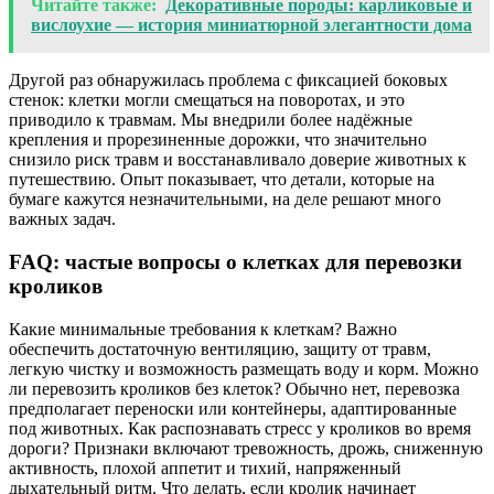
Читайте также:
Декоративные породы: карликовые и
вислоухие — история миниатюрной элегантности дома
Другой раз обнаружилась проблема с фиксацией боковых
стенок: клетки могли смещаться на поворотах, и это
приводило к травмам. Мы внедрили более надёжные
крепления и прорезиненные дорожки, что значительно
снизило риск травм и восстанавливало доверие животных к
путешествию. Опыт показывает, что детали, которые на
бумаге кажутся незначительными, на деле решают много
важных задач.
FAQ: частые вопросы о клетках для перевозки
кроликов
Какие минимальные требования к клеткам? Важно
обеспечить достаточную вентиляцию, защиту от травм,
легкую чистку и возможность размещать воду и корм. Можно
ли перевозить кроликов без клеток? Обычно нет, перевозка
предполагает переноски или контейнеры, адаптированные
под животных. Как распознавать стресс у кроликов во время
дороги? Признаки включают тревожность, дрожь, сниженную
активность, плохой аппетит и тихий, напряженный
дыхательный ритм. Что делать, если кролик начинает